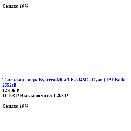
Скидка
10%
Тонер-картридж Kyocera-Mita TK-8345C , Cyan {TASKalfa
2552ci}
12 406
Р
11 108
Р
Вы экономите:
1 298
Р
Скидка
10%