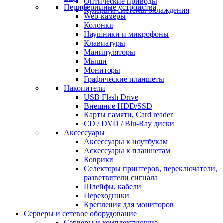
Оптические приводы
Периферийные устройства
Кулеры и системы охлаждения
Web-камеры
Колонки
Наушники и микрофоны
Клавиатуры
Манипуляторы
Мыши
Мониторы
Графические планшеты
Накопители
USB Flash Drive
Внешние HDD/SSD
Карты памяти, Card reader
CD / DVD / Blu-Ray диски
Аксессуары
Аксессуары к ноутбукам
Аскессуары к планшетам
Коврики
Селекторы принтеров, переключатели,
разветвители сигнала
Шлейфы, кабели
Переходники
Крепления для мониторов
Серверы и сетевое оборудование
Серверы и комплектующие