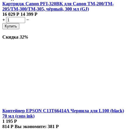
Картридж Canon PFI-320BK для Canon TM-200/TM-
205/TM-300/TM-305, чёрный, 300 мл (GJ)
16 029
Р
14 399
Р
+
−
Купить
Скидка
32%
Контейнер EPSON C13T66414A Чернила для L100 (black)
70 мл (cons ink)
1 195
Р
814
Р
Вы экономите:
381
Р