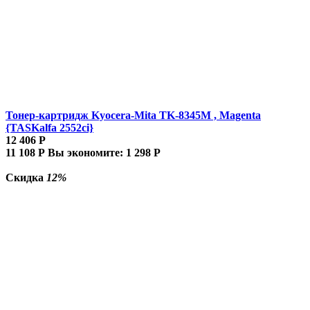
Тонер-картридж Kyocera-Mita TK-8345M , Magenta
{TASKalfa 2552ci}
12 406
Р
11 108
Р
Вы экономите:
1 298
Р
Скидка
12%