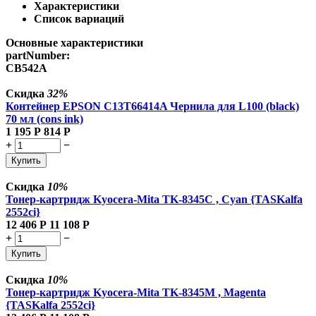
Характеристики
Список вариаций
Основные характеристики
partNumber:
CB542A
Скидка
32%
Контейнер EPSON C13T66414A Чернила для L100 (black)
70 мл (cons ink)
1 195
Р
814
Р
+
−
Купить
Скидка
10%
Тонер-картридж Kyocera-Mita TK-8345C , Cyan {TASKalfa
2552ci}
12 406
Р
11 108
Р
+
−
Купить
Скидка
10%
Тонер-картридж Kyocera-Mita TK-8345M , Magenta
{TASKalfa 2552ci}