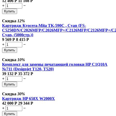
12 406
Р
11 108
Р
+
−
Купить
Скидка
12%
Картридж Kyocera-Mita TK-590C , Cyan {FS-
C5250DN/C2026MFP/C2026MFP+/C2126MFP/C2126MFP+/C
Cyan, (5000стр.)}
9 569
Р
8 415
Р
+
−
Купить
Скидка
10%
Комплект для замены печатающей головки HP C1Q10A
№711 {Designjet T120, T520}
39 132
Р
35 372
Р
+
−
Купить
Скидка
30%
Картридж HP 658X W2000X
42 000
Р
29 344
Р
+
−
Купить