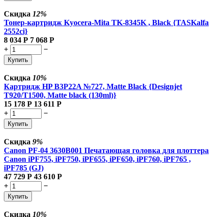
Скидка
12%
Тонер-картридж Kyocera-Mita TK-8345K , Black {TASKalfa
2552ci}
8 034
Р
7 068
Р
+
−
Купить
Скидка
10%
Картридж HP B3P22A №727, Matte Black {Designjet
T920/T1500, Matte black (130ml)}
15 178
Р
13 611
Р
+
−
Купить
Скидка
9%
Canon PF-04 3630B001 Печатающая головка для плоттера
Canon iPF755, iPF750, iPF655, iPF650, iPF760, iPF765 ,
iPF785 (GJ)
47 729
Р
43 610
Р
+
−
Купить
Скидка
10%