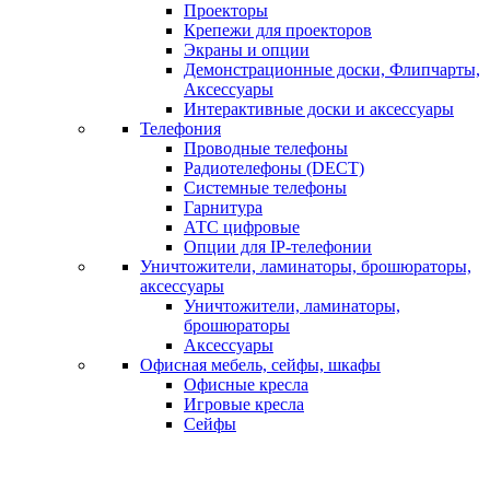
Проекторы
Крепежи для проекторов
Экраны и опции
Демонстрационные доски, Флипчарты,
Аксессуары
Интерактивные доски и аксессуары
Телефония
Проводные телефоны
Радиотелефоны (DECT)
Системные телефоны
Гарнитура
АТС цифровые
Опции для IP-телефонии
Уничтожители, ламинаторы, брошюраторы,
аксессуары
Уничтожители, ламинаторы,
брошюраторы
Аксессуары
Офисная мебель, сейфы, шкафы
Офисные кресла
Игровые кресла
Сейфы