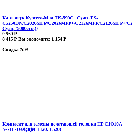
Картридж Kyocera-Mita TK-590C , Cyan {FS-
C5250DN/C2026MFP/C2026MFP+/C2126MFP/C2126MFP+/C
Cyan, (5000стр.)}
9 569
Р
8 415
Р
Вы экономите:
1 154
Р
Скидка
10%
Комплект для замены печатающей головки HP C1Q10A
№711 {Designjet T120, T520}