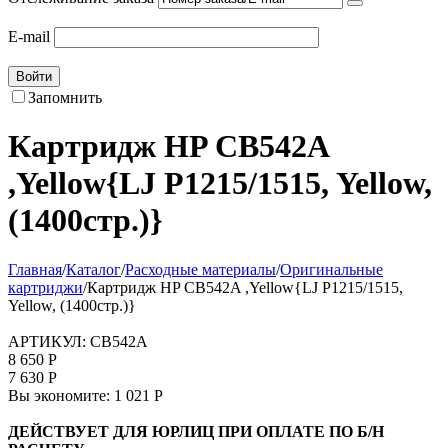
E-mail
Войти
Запомнить
Картридж HP CB542A
,Yellow{LJ P1215/1515, Yellow,
(1400стр.)}
Главная
/
Каталог
/
Расходные материалы
/
Оригинальные
картриджи
/
Картридж HP CB542A ,Yellow{LJ P1215/1515,
Yellow, (1400стр.)}
АРТИКУЛ:
CB542A
8 650
Р
7 630
Р
Вы экономите:
1 021
Р
ДЕЙСТВУЕТ ДЛЯ ЮРЛИЦ ПРИ ОПЛАТЕ ПО Б/Н