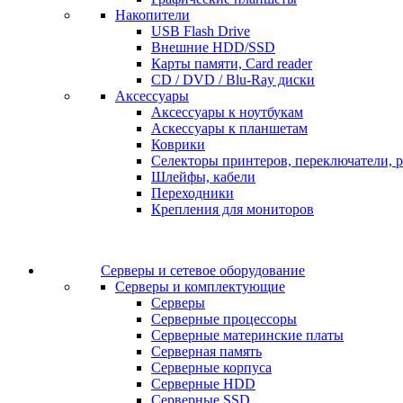
Накопители
USB Flash Drive
Внешние HDD/SSD
Карты памяти, Card reader
CD / DVD / Blu-Ray диски
Аксессуары
Аксессуары к ноутбукам
Аскессуары к планшетам
Коврики
Селекторы принтеров, переключатели, р
Шлейфы, кабели
Переходники
Крепления для мониторов
Серверы и сетевое оборудование
Серверы и комплектующие
Серверы
Серверные процессоры
Серверные материнские платы
Серверная память
Серверные корпуса
Серверные HDD
Серверные SSD