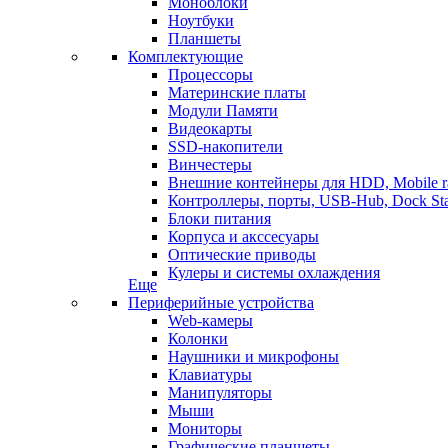
Моноблоки
Ноутбуки
Планшеты
Комплектующие
Процессоры
Материнские платы
Модули Памяти
Видеокарты
SSD-накопители
Винчестеры
Внешние контейнеры для HDD, Mobile r
Контроллеры, порты, USB-Hub, Dock Sta
Блоки питания
Корпуса и акссесуары
Оптические приводы
Кулеры и системы охлаждения
Еще
Периферийные устройства
Web-камеры
Колонки
Наушники и микрофоны
Клавиатуры
Манипуляторы
Мыши
Мониторы
Графические планшеты