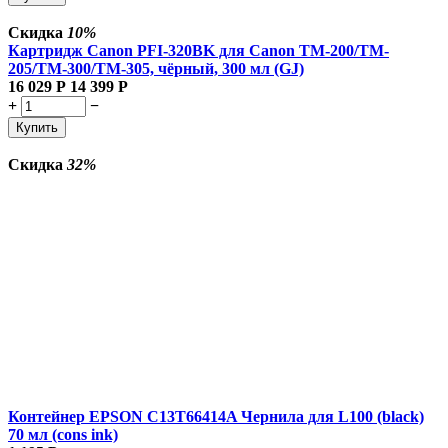
Скидка
10%
Картридж Canon PFI-320BK для Canon TM-200/TM-
205/TM-300/TM-305, чёрный, 300 мл (GJ)
16 029
Р
14 399
Р
+
−
Купить
Скидка
32%
Контейнер EPSON C13T66414A Чернила для L100 (black)
70 мл (cons ink)