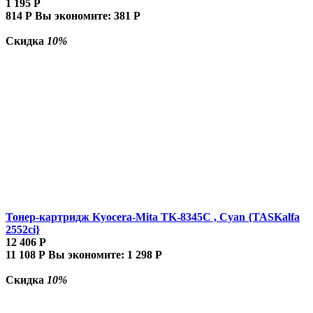
1 195
Р
814
Р
Вы экономите:
381
Р
Скидка
10%
Тонер-картридж Kyocera-Mita TK-8345C , Cyan {TASKalfa
2552ci}
12 406
Р
11 108
Р
Вы экономите:
1 298
Р
Скидка
10%