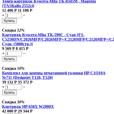
Тонер-картридж Kyocera-Mita TK-8345M , Magenta
{TASKalfa 2552ci}
12 406
Р
11 108
Р
+
−
Купить
Скидка
12%
Картридж Kyocera-Mita TK-590C , Cyan {FS-
C5250DN/C2026MFP/C2026MFP+/C2126MFP/C2126MFP+/C
Cyan, (5000стр.)}
9 569
Р
8 415
Р
+
−
Купить
Скидка
10%
Комплект для замены печатающей головки HP C1Q10A
№711 {Designjet T120, T520}
39 132
Р
35 372
Р
+
−
Купить
Скидка
30%
Картридж HP 658X W2000X
42 000
Р
29 344
Р