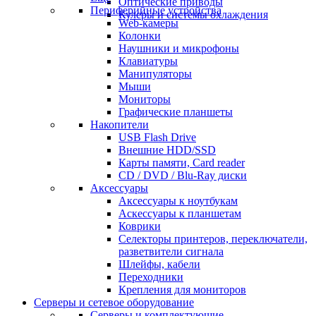
Оптические приводы
Периферийные устройства
Кулеры и системы охлаждения
Web-камеры
Колонки
Наушники и микрофоны
Клавиатуры
Манипуляторы
Мыши
Мониторы
Графические планшеты
Накопители
USB Flash Drive
Внешние HDD/SSD
Карты памяти, Card reader
CD / DVD / Blu-Ray диски
Аксессуары
Аксессуары к ноутбукам
Аскессуары к планшетам
Коврики
Селекторы принтеров, переключатели,
разветвители сигнала
Шлейфы, кабели
Переходники
Крепления для мониторов
Серверы и сетевое оборудование
Серверы и комплектующие