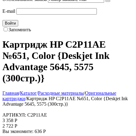
E-mail
Войти
Запомнить
Картридж HP C2P11AE
№651, Color {Deskjet Ink
Advantage 5645, 5575
(300стр.)}
Главная
/
Каталог
/
Расходные материалы
/
Оригинальные
картриджи
/
Картридж HP C2P11AE №651, Color {Deskjet Ink
Advantage 5645, 5575 (300стр.)}
АРТИКУЛ:
C2P11AE
3 358
Р
2 722
Р
Вы экономите:
636
Р