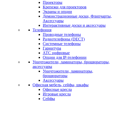
Проекторы
Крепежи для проекторов
Экраны и опции
Демонстрационные доски, Флипчарты,
Аксессуары
Интерактивные доски и аксессуары
Телефония
Проводные телефоны
Радиотелефоны (DECT)
Системные телефоны
Гарнитура
АТС цифровые
Опции для IP-телефонии
Уничтожители, ламинаторы, брошюраторы,
аксессуары
Уничтожители, ламинаторы,
брошюраторы
Аксессуары
Офисная мебель, сейфы, шкафы
Офисные кресла
Игровые кресла
Сейфы