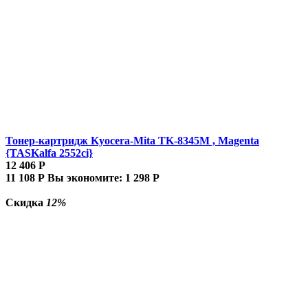
Тонер-картридж Kyocera-Mita TK-8345M , Magenta
{TASKalfa 2552ci}
12 406
Р
11 108
Р
Вы экономите:
1 298
Р
Скидка
12%