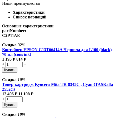
Наши преимущества
Характеристики
Список вариаций
Основные характеристики
partNumber:
C2P11AE
Скидка
32%
Контейнер EPSON C13T66414A Чернила для L100 (black)
70 мл (cons ink)
1 195
Р
814
Р
+
−
Купить
Скидка
10%
Тонер-картридж Kyocera-Mita TK-8345C , Cyan {TASKalfa
2552ci}
12 406
Р
11 108
Р
+
−
Купить
Скидка
10%