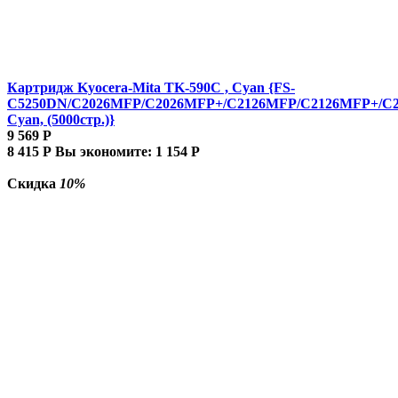
Картридж Kyocera-Mita TK-590C , Cyan {FS-
C5250DN/C2026MFP/C2026MFP+/C2126MFP/C2126MFP+/C
Cyan, (5000стр.)}
9 569
Р
8 415
Р
Вы экономите:
1 154
Р
Скидка
10%