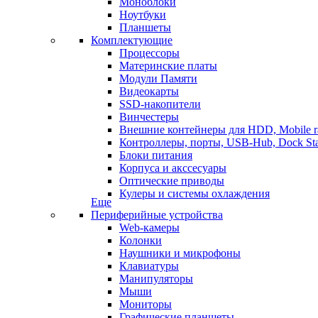
Моноблоки
Ноутбуки
Планшеты
Комплектующие
Процессоры
Материнские платы
Модули Памяти
Видеокарты
SSD-накопители
Винчестеры
Внешние контейнеры для HDD, Mobile r
Контроллеры, порты, USB-Hub, Dock Sta
Блоки питания
Корпуса и акссесуары
Оптические приводы
Кулеры и системы охлаждения
Еще
Периферийные устройства
Web-камеры
Колонки
Наушники и микрофоны
Клавиатуры
Манипуляторы
Мыши
Мониторы
Графические планшеты