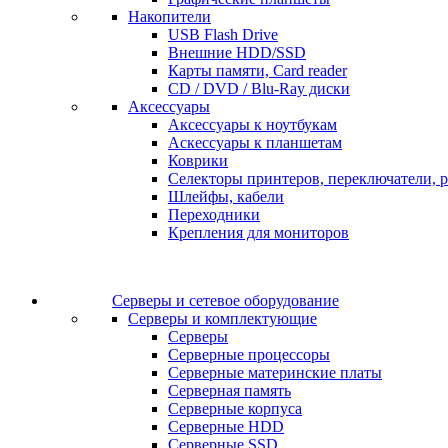
Накопители
USB Flash Drive
Внешние HDD/SSD
Карты памяти, Card reader
CD / DVD / Blu-Ray диски
Аксессуары
Аксессуары к ноутбукам
Аскессуары к планшетам
Коврики
Селекторы принтеров, переключатели, р
Шлейфы, кабели
Переходники
Крепления для мониторов
Серверы и сетевое оборудование
Серверы и комплектующие
Серверы
Серверные процессоры
Серверные материнские платы
Серверная память
Серверные корпуса
Серверные HDD
Серверные SSD