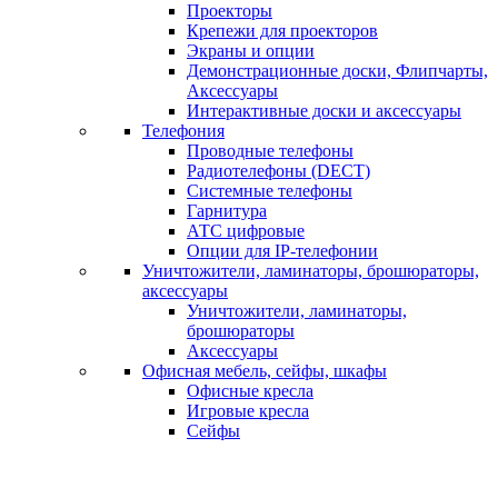
Проекторы
Крепежи для проекторов
Экраны и опции
Демонстрационные доски, Флипчарты,
Аксессуары
Интерактивные доски и аксессуары
Телефония
Проводные телефоны
Радиотелефоны (DECT)
Системные телефоны
Гарнитура
АТС цифровые
Опции для IP-телефонии
Уничтожители, ламинаторы, брошюраторы,
аксессуары
Уничтожители, ламинаторы,
брошюраторы
Аксессуары
Офисная мебель, сейфы, шкафы
Офисные кресла
Игровые кресла
Сейфы