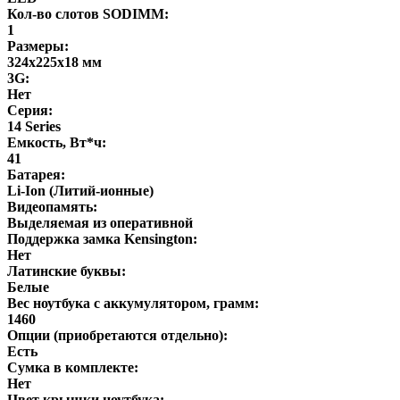
Кол-во слотов SODIMM:
1
Размеры:
324x225x18 мм
3G:
Нет
Серия:
14 Series
Емкость, Вт*ч:
41
Батарея:
Li-Ion (Литий-ионные)
Видеопамять:
Выделяемая из оперативной
Поддержка замка Kensington:
Нет
Латинские буквы:
Белые
Вес ноутбука с аккумулятором, грамм:
1460
Опции (приобретаются отдельно):
Есть
Сумка в комплекте:
Нет
Цвет крышки ноутбука: