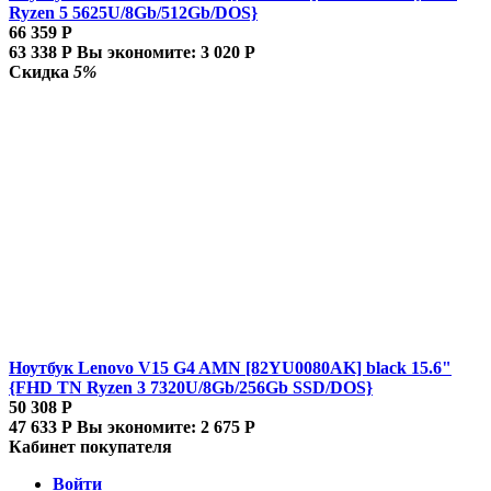
Ryzen 5 5625U/8Gb/512Gb/DOS}
66 359
Р
63 338
Р
Вы экономите:
3 020
Р
Скидка
5%
Ноутбук Lenovo V15 G4 AMN [82YU0080AK] black 15.6"
{FHD TN Ryzen 3 7320U/8Gb/256Gb SSD/DOS}
50 308
Р
47 633
Р
Вы экономите:
2 675
Р
Кабинет покупателя
Войти