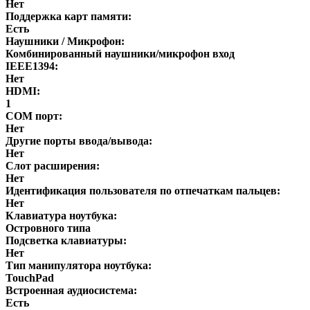
Нет
Поддержка карт памяти:
Есть
Наушники / Микрофон:
Комбинированный наушники/микрофон вход
IEEE1394:
Нет
HDMI:
1
COM порт:
Нет
Другие порты ввода/вывода:
Нет
Слот расширения:
Нет
Идентификация пользователя по отпечаткам пальцев:
Нет
Клавиатура ноутбука:
Островного типа
Подсветка клавиатуры:
Нет
Тип манипулятора ноутбука:
TouchPad
Встроенная аудиосистема:
Есть