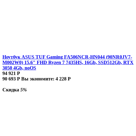
Ноутбук ASUS TUF Gaming FA506NCR-HN044 (90NR0JV7-
M002W0) 15.6" FHD Ryzen 7 7435HS, 16Gb, SSD512Gb, RTX
3050 4Gb, noOS
94 921
Р
90 693
Р
Вы экономите:
4 228
Р
Скидка
5%