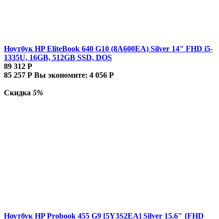
Ноутбук HP EliteBook 640 G10 (8A600EA) Silver 14" FHD i5-
1335U, 16GB, 512GB SSD, DOS
89 312
Р
85 257
Р
Вы экономите:
4 056
Р
Скидка
5%
Ноутбук HP Probook 455 G9 [5Y3S2EA] Silver 15.6" {FHD