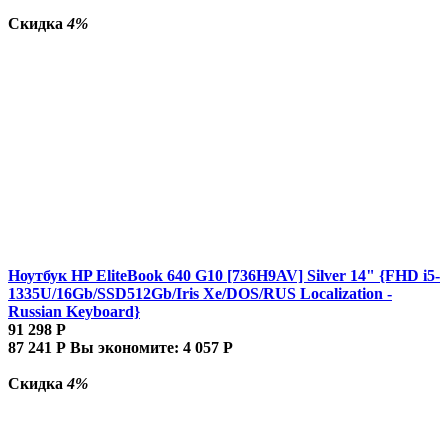
Скидка
4%
Ноутбук HP EliteBook 640 G10 [736H9AV] Silver 14" {FHD i5-
1335U/16Gb/SSD512Gb/Iris Xe/DOS/RUS Localization -
Russian Keyboard}
91 298
Р
87 241
Р
Вы экономите:
4 057
Р
Скидка
4%