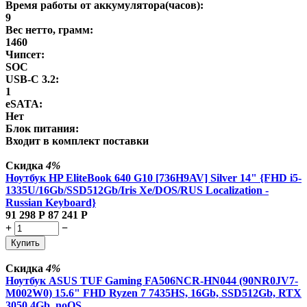
Время работы от аккумулятора(часов):
9
Вес нетто, грамм:
1460
Чипсет:
SOC
USB-C 3.2:
1
eSATA:
Нет
Блок питания:
Входит в комплект поставки
Скидка
4%
Ноутбук HP EliteBook 640 G10 [736H9AV] Silver 14" {FHD i5-
1335U/16Gb/SSD512Gb/Iris Xe/DOS/RUS Localization -
Russian Keyboard}
91 298
Р
87 241
Р
+
−
Купить
Скидка
4%
Ноутбук ASUS TUF Gaming FA506NCR-HN044 (90NR0JV7-
M002W0) 15.6" FHD Ryzen 7 7435HS, 16Gb, SSD512Gb, RTX
3050 4Gb, noOS