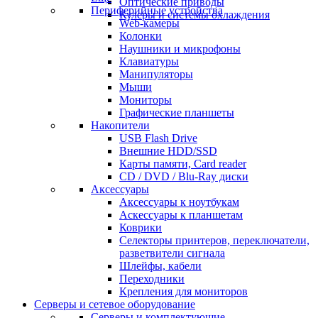
Оптические приводы
Периферийные устройства
Кулеры и системы охлаждения
Web-камеры
Колонки
Наушники и микрофоны
Клавиатуры
Манипуляторы
Мыши
Мониторы
Графические планшеты
Накопители
USB Flash Drive
Внешние HDD/SSD
Карты памяти, Card reader
CD / DVD / Blu-Ray диски
Аксессуары
Аксессуары к ноутбукам
Аскессуары к планшетам
Коврики
Селекторы принтеров, переключатели,
разветвители сигнала
Шлейфы, кабели
Переходники
Крепления для мониторов
Серверы и сетевое оборудование
Серверы и комплектующие