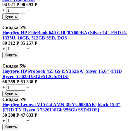
94 921
Р
90 693
Р
+
−
Купить
Скидка
5%
Ноутбук HP EliteBook 640 G10 (8A600EA) Silver 14" FHD i5-
1335U, 16GB, 512GB SSD, DOS
89 312
Р
85 257
Р
+
−
Купить
Скидка
5%
Ноутбук HP Probook 455 G9 [5Y3S2EA] Silver 15.6" {FHD
Ryzen 5 5625U/8Gb/512Gb/DOS}
66 359
Р
63 338
Р
+
−
Купить
Скидка
5%
Ноутбук Lenovo V15 G4 AMN [82YU0080AK] black 15.6"
{FHD TN Ryzen 3 7320U/8Gb/256Gb SSD/DOS}
50 308
Р
47 633
Р
+
−
Купить