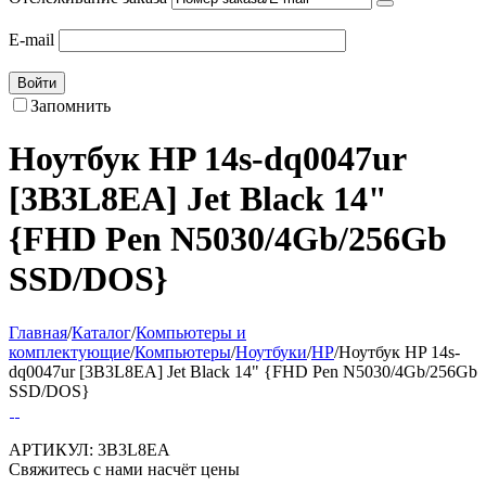
E-mail
Войти
Запомнить
Ноутбук HP 14s-dq0047ur
[3B3L8EA] Jet Black 14"
{FHD Pen N5030/4Gb/256Gb
SSD/DOS}
Главная
/
Каталог
/
Компьютеры и
комплектующие
/
Компьютеры
/
Ноутбуки
/
HP
/
Ноутбук HP 14s-
dq0047ur [3B3L8EA] Jet Black 14" {FHD Pen N5030/4Gb/256Gb
SSD/DOS}
АРТИКУЛ:
3B3L8EA
Свяжитесь с нами насчёт цены