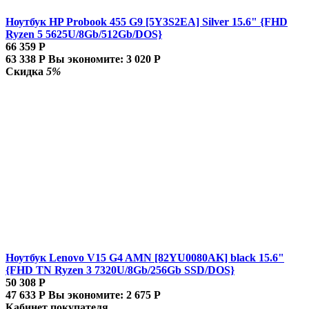
Ноутбук HP Probook 455 G9 [5Y3S2EA] Silver 15.6" {FHD
Ryzen 5 5625U/8Gb/512Gb/DOS}
66 359
Р
63 338
Р
Вы экономите:
3 020
Р
Скидка
5%
Ноутбук Lenovo V15 G4 AMN [82YU0080AK] black 15.6"
{FHD TN Ryzen 3 7320U/8Gb/256Gb SSD/DOS}
50 308
Р
47 633
Р
Вы экономите:
2 675
Р
Кабинет покупателя