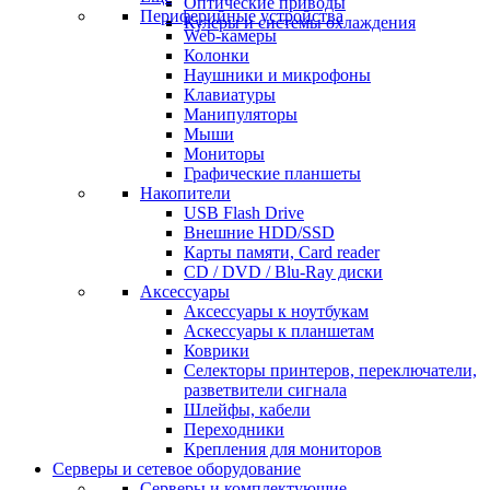
Оптические приводы
Периферийные устройства
Кулеры и системы охлаждения
Web-камеры
Колонки
Наушники и микрофоны
Клавиатуры
Манипуляторы
Мыши
Мониторы
Графические планшеты
Накопители
USB Flash Drive
Внешние HDD/SSD
Карты памяти, Card reader
CD / DVD / Blu-Ray диски
Аксессуары
Аксессуары к ноутбукам
Аскессуары к планшетам
Коврики
Селекторы принтеров, переключатели,
разветвители сигнала
Шлейфы, кабели
Переходники
Крепления для мониторов
Серверы и сетевое оборудование
Серверы и комплектующие