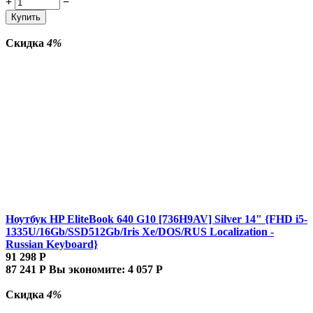
+
−
Купить
Скидка
4%
Ноутбук HP EliteBook 640 G10 [736H9AV] Silver 14" {FHD i5-
1335U/16Gb/SSD512Gb/Iris Xe/DOS/RUS Localization -
Russian Keyboard}
91 298
Р
87 241
Р
Вы экономите:
4 057
Р
Скидка
4%