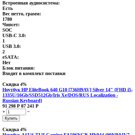
Встроенная аудиосистема:
Есть
Вес нетто, грамм:
1780
Чипсет:
SOC
USB-C 3.0:
1
USB 3.0:
2
eSATA:
Нет
Блок питания:
Входит в комплект поставки
Скидка
4%
Ноутбук HP EliteBook 640 G10 [736H9AV] Silver 14" {FHD i5-
1335U/16Gb/SSD512Gb/Iris Xe/DOS/RUS Localization -
Russian Keyboard}
91 298
Р
87 241
Р
+
−
Купить
Скидка
4%
Ноутбук ASUS TUF Gaming FA506NCR-HN044 (90NR0JV7-