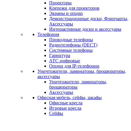
Проекторы
Крепежи для проекторов
Экраны и опции
Демонстрационные доски, Флипчарты,
Аксессуары
Интерактивные доски и аксессуары
Телефония
Проводные телефоны
Радиотелефоны (DECT)
Системные телефоны
Гарнитура
АТС цифровые
Опции для IP-телефонии
Уничтожители, ламинаторы, брошюраторы,
аксессуары
Уничтожители, ламинаторы,
брошюраторы
Аксессуары
Офисная мебель, сейфы, шкафы
Офисные кресла
Игровые кресла
Сейфы