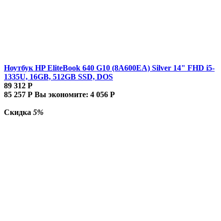
Ноутбук HP EliteBook 640 G10 (8A600EA) Silver 14" FHD i5-
1335U, 16GB, 512GB SSD, DOS
89 312
Р
85 257
Р
Вы экономите:
4 056
Р
Скидка
5%