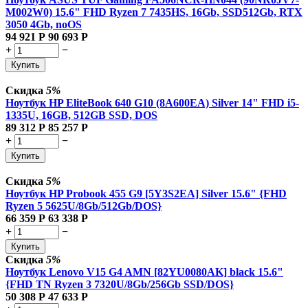
M002W0) 15.6" FHD Ryzen 7 7435HS, 16Gb, SSD512Gb, RTX
3050 4Gb, noOS
94 921
Р
90 693
Р
+
−
Купить
Скидка
5%
Ноутбук HP EliteBook 640 G10 (8A600EA) Silver 14" FHD i5-
1335U, 16GB, 512GB SSD, DOS
89 312
Р
85 257
Р
+
−
Купить
Скидка
5%
Ноутбук HP Probook 455 G9 [5Y3S2EA] Silver 15.6" {FHD
Ryzen 5 5625U/8Gb/512Gb/DOS}
66 359
Р
63 338
Р
+
−
Купить
Скидка
5%
Ноутбук Lenovo V15 G4 AMN [82YU0080AK] black 15.6"
{FHD TN Ryzen 3 7320U/8Gb/256Gb SSD/DOS}
50 308
Р
47 633
Р