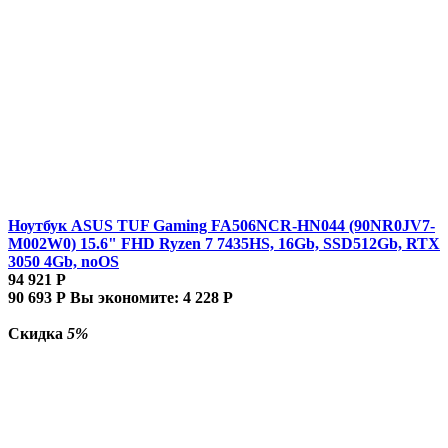
Ноутбук ASUS TUF Gaming FA506NCR-HN044 (90NR0JV7-
M002W0) 15.6" FHD Ryzen 7 7435HS, 16Gb, SSD512Gb, RTX
3050 4Gb, noOS
94 921
Р
90 693
Р
Вы экономите:
4 228
Р
Скидка
5%