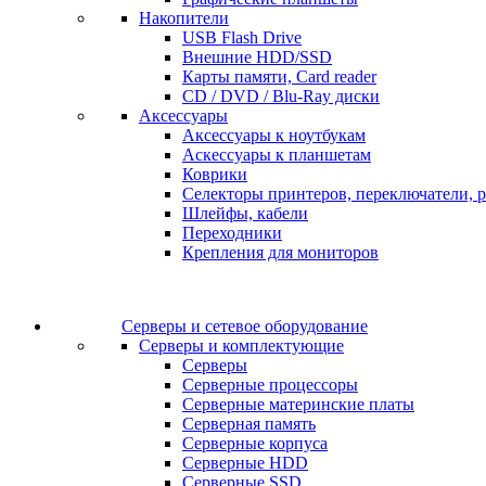
Накопители
USB Flash Drive
Внешние HDD/SSD
Карты памяти, Card reader
CD / DVD / Blu-Ray диски
Аксессуары
Аксессуары к ноутбукам
Аскессуары к планшетам
Коврики
Селекторы принтеров, переключатели, р
Шлейфы, кабели
Переходники
Крепления для мониторов
Серверы и сетевое оборудование
Серверы и комплектующие
Серверы
Серверные процессоры
Серверные материнские платы
Серверная память
Серверные корпуса
Серверные HDD
Серверные SSD