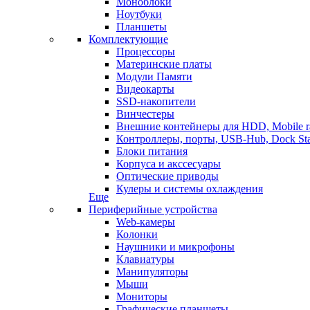
Моноблоки
Ноутбуки
Планшеты
Комплектующие
Процессоры
Материнские платы
Модули Памяти
Видеокарты
SSD-накопители
Винчестеры
Внешние контейнеры для HDD, Mobile r
Контроллеры, порты, USB-Hub, Dock Sta
Блоки питания
Корпуса и акссесуары
Оптические приводы
Кулеры и системы охлаждения
Еще
Периферийные устройства
Web-камеры
Колонки
Наушники и микрофоны
Клавиатуры
Манипуляторы
Мыши
Мониторы
Графические планшеты