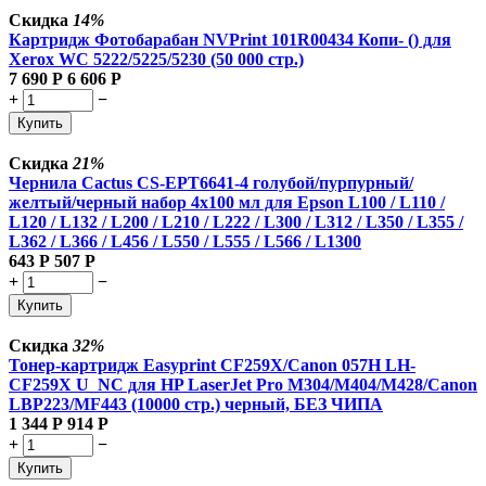
Скидка
14%
Картридж Фотобарабан NVPrint 101R00434 Копи- () для
Xerox WC 5222/5225/5230 (50 000 стр.)
7 690
Р
6 606
Р
+
−
Купить
Скидка
21%
Чернила Cactus CS-EPT6641-4 голубой/пурпурный/
желтый/черный набор 4x100 мл для Epson L100 / L110 /
L120 / L132 / L200 / L210 / L222 / L300 / L312 / L350 / L355 /
L362 / L366 / L456 / L550 / L555 / L566 / L1300
643
Р
507
Р
+
−
Купить
Скидка
32%
Тонер-картридж Easyprint CF259X/Canon 057H LH-
CF259X U_NC для HP LaserJet Pro M304/M404/M428/Canon
LBP223/MF443 (10000 стр.) черный, БЕЗ ЧИПА
1 344
Р
914
Р
+
−
Купить