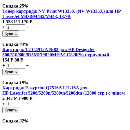
Скидка
25%
Тонер-картридж NV Print W1335X (NV-W1335X) для HP
LaserJet M438/M442/M443, 13,7K
1 558
Р
1 170
Р
+
−
Купить
Скидка
43%
Картридж T2 C4912A №82 для HP DesignJet
500/510/800/815MFP/820MFP/CC820PS, пурпурный
154
Р
88
Р
+
−
Купить
Скидка
19%
Картридж Easyprint Q7516A LH-16A для
HP LaserJet 5200/5200n/5200tn/5200dtn (12000 стр.) с чипом
2 347
Р
1 900
Р
+
−
Купить
Скидка
32%