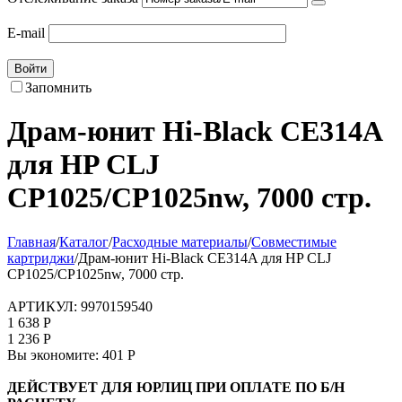
E-mail
Войти
Запомнить
Драм-юнит Hi-Black CE314A
для HP CLJ
CP1025/CP1025nw, 7000 стр.
Главная
/
Каталог
/
Расходные материалы
/
Совместимые
картриджи
/
Драм-юнит Hi-Black CE314A для HP CLJ
CP1025/CP1025nw, 7000 стр.
АРТИКУЛ:
9970159540
1 638
Р
1 236
Р
Вы экономите:
401
Р
ДЕЙСТВУЕТ ДЛЯ ЮРЛИЦ ПРИ ОПЛАТЕ ПО Б/Н