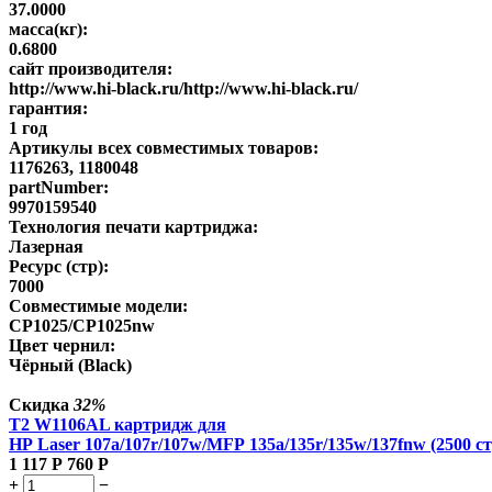
37.0000
масса(кг):
0.6800
сайт производителя:
http://www.hi-black.ru/http://www.hi-black.ru/
гарантия:
1 год
Артикулы всех совместимых товаров:
1176263, 1180048
partNumber:
9970159540
Технология печати картриджа:
Лазерная
Ресурс (стр):
7000
Совместимые модели:
CP1025/CP1025nw
Цвет чернил:
Чёрный (Black)
Скидка
32%
T2 W1106AL картридж для
HP Laser 107a/107r/107w/MFP 135a/135r/135w/137fnw (2500 ст
1 117
Р
760
Р
+
−