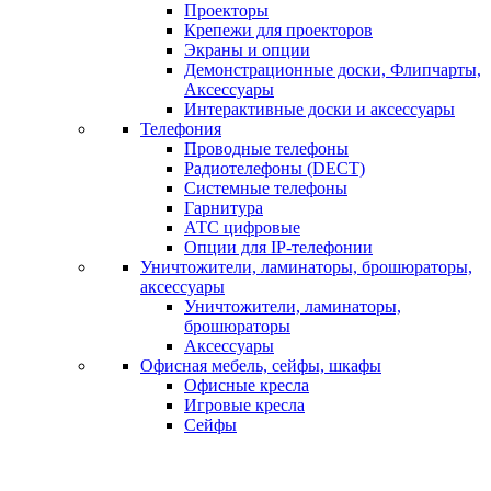
Проекторы
Крепежи для проекторов
Экраны и опции
Демонстрационные доски, Флипчарты,
Аксессуары
Интерактивные доски и аксессуары
Телефония
Проводные телефоны
Радиотелефоны (DECT)
Системные телефоны
Гарнитура
АТС цифровые
Опции для IP-телефонии
Уничтожители, ламинаторы, брошюраторы,
аксессуары
Уничтожители, ламинаторы,
брошюраторы
Аксессуары
Офисная мебель, сейфы, шкафы
Офисные кресла
Игровые кресла
Сейфы