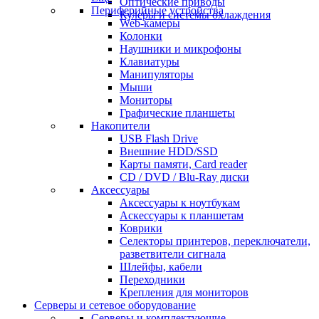
Оптические приводы
Периферийные устройства
Кулеры и системы охлаждения
Web-камеры
Колонки
Наушники и микрофоны
Клавиатуры
Манипуляторы
Мыши
Мониторы
Графические планшеты
Накопители
USB Flash Drive
Внешние HDD/SSD
Карты памяти, Card reader
CD / DVD / Blu-Ray диски
Аксессуары
Аксессуары к ноутбукам
Аскессуары к планшетам
Коврики
Селекторы принтеров, переключатели,
разветвители сигнала
Шлейфы, кабели
Переходники
Крепления для мониторов
Серверы и сетевое оборудование
Серверы и комплектующие