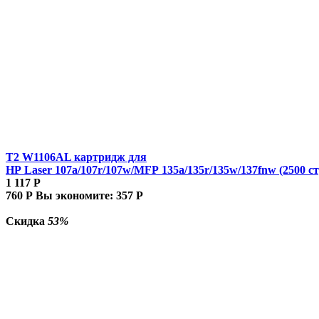
T2 W1106AL картридж для
HP Laser 107a/107r/107w/MFP 135a/135r/135w/137fnw (2500 ст
1 117
Р
760
Р
Вы экономите:
357
Р
Скидка
53%