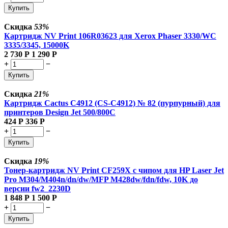
Купить
Скидка
53%
Картридж NV Print 106R03623 для Xerox Phaser 3330/WC
3335/3345, 15000K
2 730
Р
1 290
Р
+
−
Купить
Скидка
21%
Картридж Cactus C4912 (CS-C4912) № 82 (пурпурный) для
принтеров Design Jet 500/800C
424
Р
336
Р
+
−
Купить
Скидка
19%
Тонер-картридж NV Print CF259X с чипом для HP Laser Jet
Pro M304/M404n/dn/dw/MFP M428dw/fdn/fdw, 10K до
версии fw2_2230D
1 848
Р
1 500
Р
+
−
Купить