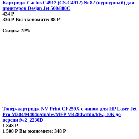
Картридж Cactus C4912 (CS-C4912) № 82 (пурпурный) для
принтеров Design Jet 500/800C
424
Р
336
Р
Вы экономите:
88
Р
Скидка
19%
Тонер-картридж NV Print CF259X с чипом для HP Laser Jet
Pro M304/M404n/dn/dw/MFP M428dw/fdn/fdw, 10K до
версии fw2_2230D
1 848
Р
1 500
Р
Вы экономите:
348
Р