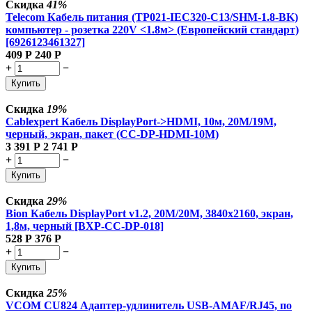
Скидка
41%
Telecom Кабель питания (TP021-IEC320-C13/SHM-1.8-BK)
компьютер - розетка 220V <1.8м> (Европейский стандарт)
[6926123461327]
409
Р
240
Р
+
−
Купить
Скидка
19%
Cablexpert Кабель DisplayPort->HDMI, 10м, 20M/19M,
черный, экран, пакет (CC-DP-HDMI-10M)
3 391
Р
2 741
Р
+
−
Купить
Скидка
29%
Bion Кабель DisplayPort v1.2, 20M/20M, 3840x2160, экран,
1,8м, черный [BXP-CC-DP-018]
528
Р
376
Р
+
−
Купить
Скидка
25%
VCOM CU824 Адаптер-удлинитель USB-AMAF/RJ45, по