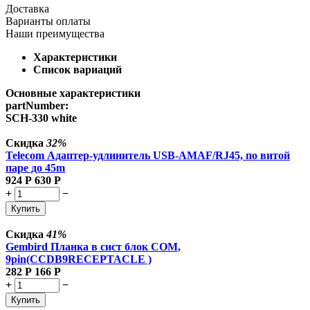
Доставка
Варианты оплаты
Наши преимущества
Характеристики
Список вариаций
Основные характеристики
partNumber:
SCH-330 white
Скидка
32%
Telecom Адаптер-удлинитель USB-AMAF/RJ45, по витой
паре до 45m
924
Р
630
Р
+
−
Купить
Скидка
41%
Gembird Планка в сист блок COM,
9pin(CCDB9RECEPTACLE )
282
Р
166
Р
+
−
Купить