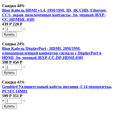
Скидка
48%
Bion Кабель HDMI v1.4, 19M/19M, 3D, 4K UHD, Ethernet,
CCS, экран, позолоченные контакты, 3м, черный [BXP-
CC-HDMI4L-030]
439
Р
228
Р
+
−
Купить
Скидка
24%
Bion Кабель DisplayPort - HDMI, 20M/19M,
однонаправленный конвертор сигнала с DisplayPort в
HDMI, 3м, черный [BXP-CC-DP-HDMI-030]
598
Р
456
Р
+
−
Купить
Скидка
41%
Gembird Удлинительный кабель питания ,C14 евророзетка,
PCSFC14M01
599
Р
351
Р
+
−
Купить