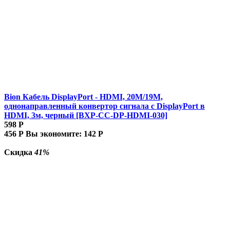
Bion Кабель DisplayPort - HDMI, 20M/19M,
однонаправленный конвертор сигнала с DisplayPort в
HDMI, 3м, черный [BXP-CC-DP-HDMI-030]
598
Р
456
Р
Вы экономите:
142
Р
Скидка
41%