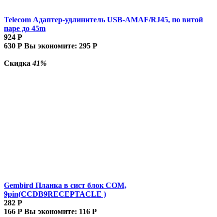
Telecom Адаптер-удлинитель USB-AMAF/RJ45, по витой
паре до 45m
924
Р
630
Р
Вы экономите:
295
Р
Скидка
41%
Gembird Планка в сист блок COM,
9pin(CCDB9RECEPTACLE )
282
Р
166
Р
Вы экономите:
116
Р