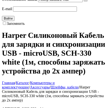
E-mail
Войти
Запомнить
Harper Силиконовый Кабель
для зарядки и синхронизации
USB - microUSB, SCH-330
white (1м, способны заряжать
устройства до 2х ампер)
Главная
/
Каталог
/
Компьютеры и
комплектующие
/
Аксессуары
/
Шлейфы, кабели
/
Harper
Силиконовый Кабель для зарядки и синхронизации USB -
microUSB, SCH-330 white (1м, способны заряжать устройства
до 2х ампер)