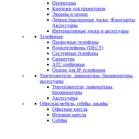
Проекторы
Крепежи для проекторов
Экраны и опции
Демонстрационные доски, Флипчарты,
Аксессуары
Интерактивные доски и аксессуары
Телефония
Проводные телефоны
Радиотелефоны (DECT)
Системные телефоны
Гарнитура
АТС цифровые
Опции для IP-телефонии
Уничтожители, ламинаторы, брошюраторы,
аксессуары
Уничтожители, ламинаторы,
брошюраторы
Аксессуары
Офисная мебель, сейфы, шкафы
Офисные кресла
Игровые кресла
Сейфы