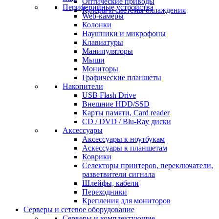
Оптические приводы
Периферийные устройства
Кулеры и системы охлаждения
Web-камеры
Колонки
Наушники и микрофоны
Клавиатуры
Манипуляторы
Мыши
Мониторы
Графические планшеты
Накопители
USB Flash Drive
Внешние HDD/SSD
Карты памяти, Card reader
CD / DVD / Blu-Ray диски
Аксессуары
Аксессуары к ноутбукам
Аскессуары к планшетам
Коврики
Селекторы принтеров, переключатели,
разветвители сигнала
Шлейфы, кабели
Переходники
Крепления для мониторов
Серверы и сетевое оборудование
Серверы и комплектующие