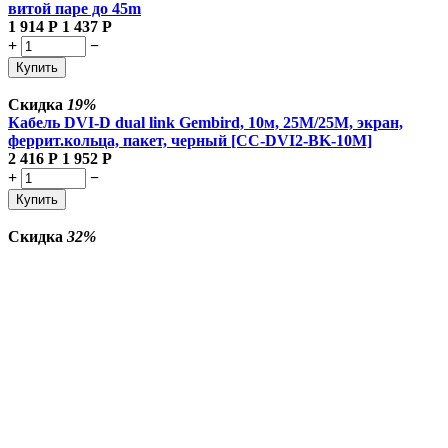
витой паре до 45m
1 914
Р
1 437
Р
+
−
Купить
Скидка
19%
Кабель DVI-D dual link Gembird, 10м, 25M/25M, экран,
феррит.кольца, пакет, черный [CC-DVI2-BK-10M]
2 416
Р
1 952
Р
+
−
Купить
Скидка
32%