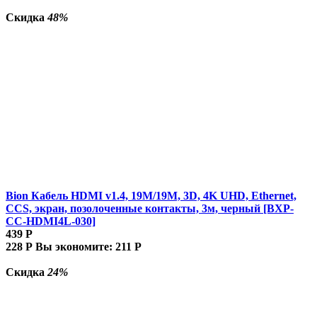
Скидка
48%
Bion Кабель HDMI v1.4, 19M/19M, 3D, 4K UHD, Ethernet,
CCS, экран, позолоченные контакты, 3м, черный [BXP-
CC-HDMI4L-030]
439
Р
228
Р
Вы экономите:
211
Р
Скидка
24%