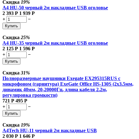
Скидка
19%
A4 HU-50 черный 2м накладные USB оголовье
2 393
Р
1 939
Р
+
−
Купить
Скидка
25%
A4 HU-35 черный 2м накладные USB оголовье
2 125
Р
1 596
Р
+
−
Купить
Скидка
31%
Полноразмерные наушники Exegate EX295315RUS с
микрофоном (гарнитура) ExeGate Office HS-130S (2x3.5мм,
динамик 40мм, 20-20000Гц, длина кабеля 2.2м,
регулировка громкости)
721
Р
495
Р
+
−
Купить
Скидка
19%
A4Tech HU-11 черный 2м накладные USB
2 030
Р
1 646
Р