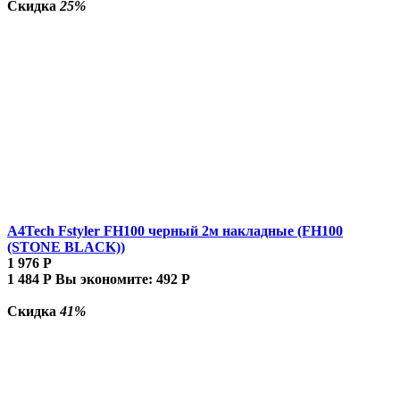
Скидка
25%
A4Tech Fstyler FH100 черный 2м накладные (FH100
(STONE BLACK))
1 976
Р
1 484
Р
Вы экономите:
492
Р
Скидка
41%