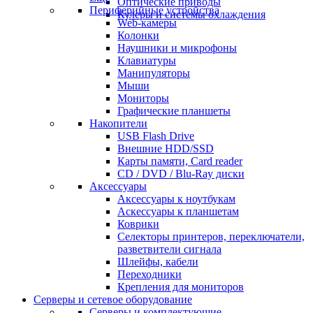
Оптические приводы
Периферийные устройства
Кулеры и системы охлаждения
Web-камеры
Колонки
Наушники и микрофоны
Клавиатуры
Манипуляторы
Мыши
Мониторы
Графические планшеты
Накопители
USB Flash Drive
Внешние HDD/SSD
Карты памяти, Card reader
CD / DVD / Blu-Ray диски
Аксессуары
Аксессуары к ноутбукам
Аскессуары к планшетам
Коврики
Селекторы принтеров, переключатели,
разветвители сигнала
Шлейфы, кабели
Переходники
Крепления для мониторов
Серверы и сетевое оборудование
Серверы и комплектующие