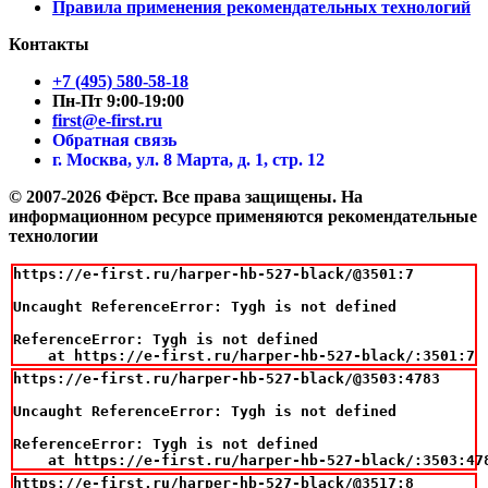
Правила применения рекомендательных технологий
Контакты
+7 (495) 580-58-18
Пн-Пт 9:00-19:00
first@e-first.ru
Обратная связь
г. Москва, ул. 8 Марта, д. 1, стр. 12
© 2007-2026 Фёрст. Все права защищены.
На
информационном ресурсе применяются рекомендательные
технологии
https://e-first.ru/harper-hb-527-black/@3501:7

Uncaught ReferenceError: Tygh is not defined

ReferenceError: Tygh is not defined

    at https://e-first.ru/harper-hb-527-black/:3501:7
https://e-first.ru/harper-hb-527-black/@3503:4783

Uncaught ReferenceError: Tygh is not defined

ReferenceError: Tygh is not defined

    at https://e-first.ru/harper-hb-527-black/:3503:47
https://e-first.ru/harper-hb-527-black/@3517:8
