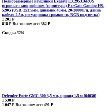
Полноразмерные наушники Exegate EX295316RUS
игровые с микрофоном (гарнитура) ExeGate Gaming HS-
520G (USB, 2x3.5мм, динамик 40мм, 20-20000Гц, длина
кабеля 2.5м, регулировка громкости, RGB подсветка)
1 201
Р
818
Р
Вы экономите:
382
Р
Скидка
32%
Defender Forte GMC 300 3,5 мм, провод 1.5 м [64630]
1 538
Р
1 047
Р
Вы экономите:
491
Р