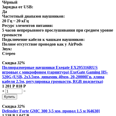
Чёрный
Зарядка от USB:
Да
Частотный диапазон наушников:
20 Гц ~ 20 кГц
Ресурс элементов питания:
5 часов непрерывного прослушивания при среднем уровне
громкости
Подключение кабеля к чашкам наушников:
Полное отсутствие проводов как у AirPods
Звук:
Стерео
Скидка
32%
Полноразмерные наушники Exegate EX295316RUS
игровые с микрофоном (гарнитура) ExeGate Gaming HS-
520G (USB, 2x3.5мм, динамик 40мм, 20-20000Гц, длина
кабеля 2.5м, регулировка громкости, RGB подсветка)
1 201
Р
818
Р
+
−
Купить
Скидка
32%
Defender Forte GMC 300 3,5 мм, провод 1.5 м [64630]
1 538
Р
1 047
Р