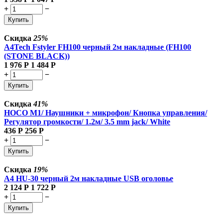
+
−
Купить
Скидка
25%
A4Tech Fstyler FH100 черный 2м накладные (FH100
(STONE BLACK))
1 976
Р
1 484
Р
+
−
Купить
Скидка
41%
HOCO M1/ Наушники + микрофон/ Кнопка управления/
Регулятор громкости/ 1.2м/ 3.5 mm jack/ White
436
Р
256
Р
+
−
Купить
Скидка
19%
A4 HU-30 черный 2м накладные USB оголовье
2 124
Р
1 722
Р
+
−
Купить