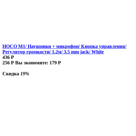
HOCO M1/ Наушники + микрофон/ Кнопка управления/
Регулятор громкости/ 1.2м/ 3.5 mm jack/ White
436
Р
256
Р
Вы экономите:
179
Р
Скидка
19%