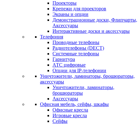
Проекторы
Крепежи для проекторов
Экраны и опции
Демонстрационные доски, Флипчарты,
Аксессуары
Интерактивные доски и аксессуары
Телефония
Проводные телефоны
Радиотелефоны (DECT)
Системные телефоны
Гарнитура
АТС цифровые
Опции для IP-телефонии
Уничтожители, ламинаторы, брошюраторы,
аксессуары
Уничтожители, ламинаторы,
брошюраторы
Аксессуары
Офисная мебель, сейфы, шкафы
Офисные кресла
Игровые кресла
Сейфы