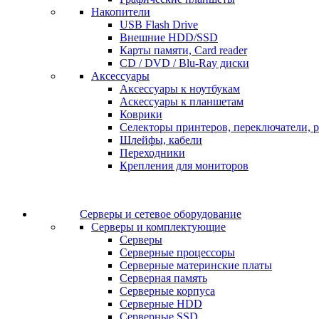
Накопители
USB Flash Drive
Внешние HDD/SSD
Карты памяти, Card reader
CD / DVD / Blu-Ray диски
Аксессуары
Аксессуары к ноутбукам
Аскессуары к планшетам
Коврики
Селекторы принтеров, переключатели, р
Шлейфы, кабели
Переходники
Крепления для мониторов
Серверы и сетевое оборудование
Серверы и комплектующие
Серверы
Серверные процессоры
Серверные материнские платы
Серверная память
Серверные корпуса
Серверные HDD
Серверные SSD