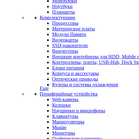
Моноблоки
Ноутбуки
Планшеты
Комплектующие
Процессоры
Материнские платы
Модули Памяти
Видеокарты
SSD-накопители
Винчестеры
Внешние контейнеры для HDD, Mobile r
Контроллеры, порты, USB-Hub, Dock Sta
Блоки питания
Корпуса и акссесуары
Оптические приводы
Кулеры и системы охлаждения
Еще
Периферийные устройства
Web-камеры
Колонки
Наушники и микрофоны
Клавиатуры
Манипуляторы
Мыши
Мониторы
Графические планшеты