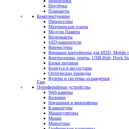
Моноблоки
Ноутбуки
Планшеты
Комплектующие
Процессоры
Материнские платы
Модули Памяти
Видеокарты
SSD-накопители
Винчестеры
Внешние контейнеры для HDD, Mobile r
Контроллеры, порты, USB-Hub, Dock Sta
Блоки питания
Корпуса и акссесуары
Оптические приводы
Кулеры и системы охлаждения
Еще
Периферийные устройства
Web-камеры
Колонки
Наушники и микрофоны
Клавиатуры
Манипуляторы
Мыши
Мониторы
Графические планшеты