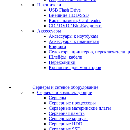
Накопители
USB Flash Drive
Внешние HDD/SSD
Карты памяти, Card reader
CD / DVD / Blu-Ray диски
Аксессуары
Аксессуары к ноутбукам
Аскессуары к планшетам
Коврики
Селекторы принтеров, переключатели, р
Шлейфы, кабели
Переходники
Крепления для мониторов
Серверы и сетевое оборудование
Серверы и комплектующие
Серверы
Серверные процессоры
Серверные материнские платы
Серверная память
Серверные корпуса
Серверные HDD
Серверные SSD