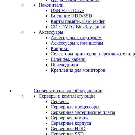
Накопители
USB Flash Drive
Внешние HDD/SSD
Карты памяти, Card reader
CD / DVD / Blu-Ray диски
Аксессуары
Аксессуары к ноутбукам
Аскессуары к планшетам
Коврики
Селекторы принтеров, переключатели, р
Шлейфы, кабели
Переходники
Крепления для мониторов
Серверы и сетевое оборудование
Серверы и комплектующие
Серверы
Серверные процессоры
Серверные материнские платы
Серверная память
Серверные корпуса
Серверные HDD
Серверные SSD