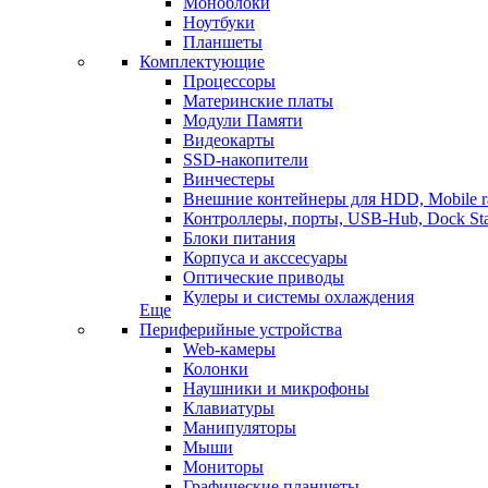
Моноблоки
Ноутбуки
Планшеты
Комплектующие
Процессоры
Материнские платы
Модули Памяти
Видеокарты
SSD-накопители
Винчестеры
Внешние контейнеры для HDD, Mobile r
Контроллеры, порты, USB-Hub, Dock Sta
Блоки питания
Корпуса и акссесуары
Оптические приводы
Кулеры и системы охлаждения
Еще
Периферийные устройства
Web-камеры
Колонки
Наушники и микрофоны
Клавиатуры
Манипуляторы
Мыши
Мониторы
Графические планшеты