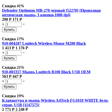
Скидка
41%
Defender Optimum MB-270 черный [52270] {Проводная
оптическая мышь, 3 кнопки,1000 dpi}
290
Р
171
Р
+
−
Купить
Скидка
17%
910-004287 Logitech Wireless Mouse M280 Black
1 413
Р
1 176
Р
+
−
Купить
Скидка
21%
910-003357 Мышь Logitech B100 Black USB OEM
563
Р
447
Р
+
−
Купить
Скидка
19%
Клавиатура и мышь Wireless A4Tech FG1010 WHITE бело-
серая, USB [1147575]
2 771
Р
2 248
Р