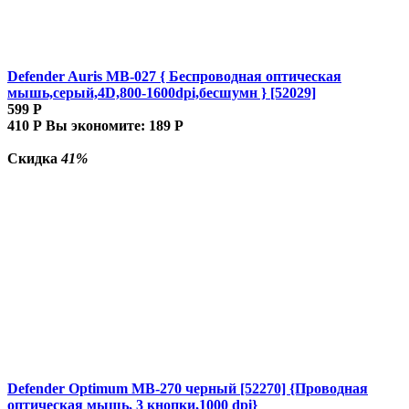
Defender Auris MB-027 { Беспроводная оптическая
мышь,серый,4D,800-1600dpi,бесшумн } [52029]
599
Р
410
Р
Вы экономите:
189
Р
Скидка
41%
Defender Optimum MB-270 черный [52270] {Проводная
оптическая мышь, 3 кнопки,1000 dpi}