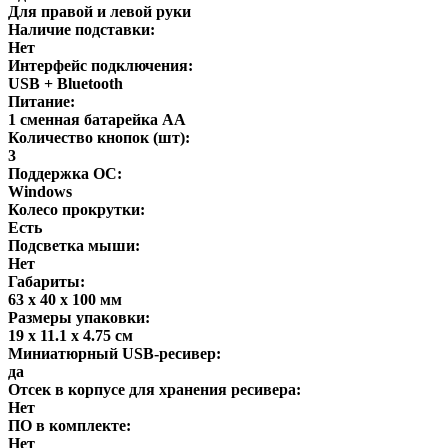
Для правой и левой руки
Наличие подставки:
Нет
Интерфейс подключения:
USB + Bluetooth
Питание:
1 сменная батарейка АА
Количество кнопок (шт):
3
Поддержка ОС:
Windows
Колесо прокрутки:
Есть
Подсветка мыши:
Нет
Габариты:
63 x 40 x 100 мм
Размеры упаковки:
19 x 11.1 x 4.75 см
Миниатюрный USB-ресивер:
да
Отсек в корпусе для хранения ресивера:
Нет
ПО в комплекте:
Нет