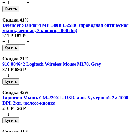
+
−
Купить
Скидка
41%
Defender Standard MB-580B [52580] {проводная оптическая
мышь, черный, 3 кнопки, 1000 dpi}
311
Р
182
Р
+
−
Купить
Скидка
21%
910-004642 Logitech Wireless Mouse M170, Grey
871
Р
686
Р
+
−
Купить
Скидка
42%
Гарнизон Мышь GM-220XL, USB, чип- Х, черный, 2м,1000
DPI, 2кн.+колесо-кнопка
216
Р
126
Р
+
−
Купить
Скидка
41%