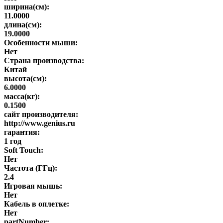
ширина(см):
11.0000
длина(см):
19.0000
Особенности мыши:
Нет
Страна производства:
Китай
высота(см):
6.0000
масса(кг):
0.1500
сайт производителя:
http://www.genius.ru
гарантия:
1 год
Soft Touch:
Нет
Частота (ГГц):
2.4
Игровая мышь:
Нет
Кабель в оплетке:
Нет
partNumber: