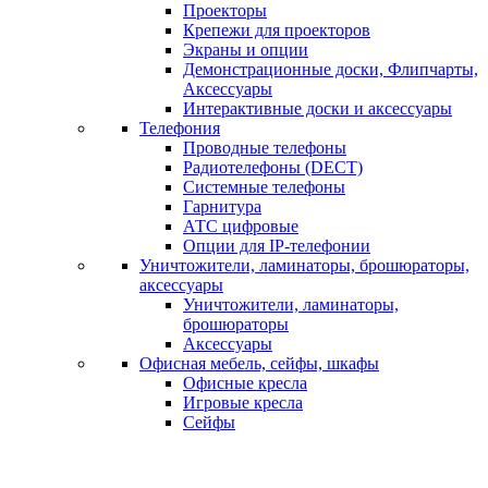
Проекторы
Крепежи для проекторов
Экраны и опции
Демонстрационные доски, Флипчарты,
Аксессуары
Интерактивные доски и аксессуары
Телефония
Проводные телефоны
Радиотелефоны (DECT)
Системные телефоны
Гарнитура
АТС цифровые
Опции для IP-телефонии
Уничтожители, ламинаторы, брошюраторы,
аксессуары
Уничтожители, ламинаторы,
брошюраторы
Аксессуары
Офисная мебель, сейфы, шкафы
Офисные кресла
Игровые кресла
Сейфы