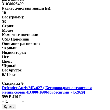
31030025400
Радиус действия мыши (м):
10
Вес (грамм):
53
Серия:
Mouse
Комплект поставки:
USB Приёмник
Описание расцветки:
Черный
Индикаторы:
Нет
Цвет:
Чёрный
Вес брутто:
0.119 кг
Скидка
32%
Defender Auris MB-027 { Беспроводная оптическая
мышь,серый,4D,800-1600dpi,бесшумн } [52029]
599
Р
410
Р
+
−
Купить