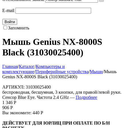
E-mail
Войти
Запомнить
Мышь Genius NX-8000S
Black (31030025400)
Главная
/
Каталог
/
Компьютеры и
комплектующие
/
Периферийные устройства
/
Мыши
/
Мышь
Genius NX-8000S Black (31030025400)
АРТИКУЛ:
31030025400
беспроводная, бесшумная, 3 кнопки, для правой/левой руки.
Сенсор Blue Eye. Частота 2.4 GHz —
Подробнее
1 346
Р
906
Р
Вы экономите:
440
Р
ДЕЙСТВУЕТ ДЛЯ ЮРЛИЦ ПРИ ОПЛАТЕ ПО Б/Н