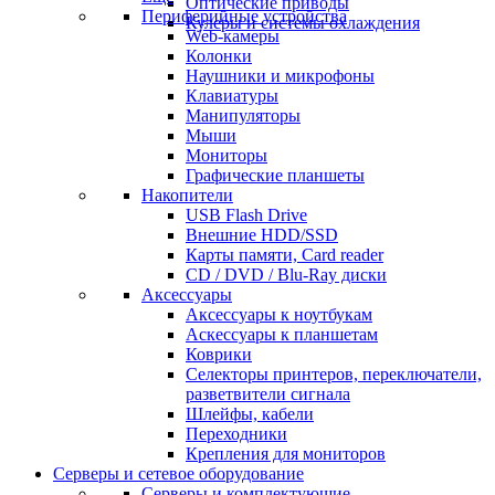
Оптические приводы
Периферийные устройства
Кулеры и системы охлаждения
Web-камеры
Колонки
Наушники и микрофоны
Клавиатуры
Манипуляторы
Мыши
Мониторы
Графические планшеты
Накопители
USB Flash Drive
Внешние HDD/SSD
Карты памяти, Card reader
CD / DVD / Blu-Ray диски
Аксессуары
Аксессуары к ноутбукам
Аскессуары к планшетам
Коврики
Селекторы принтеров, переключатели,
разветвители сигнала
Шлейфы, кабели
Переходники
Крепления для мониторов
Серверы и сетевое оборудование
Серверы и комплектующие