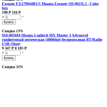
Exegate EX279944RUS Мышь Exegate SH-9025L2
, Color
box
198
Р
116
Р
+
−
Купить
Скидка
13%
910-005694 Мышь Logitech MX Master 3 Advanced
графитовый оптическая (4000dpi) беспроводная BT/Radio
USB (5but)
9 347
Р
8 105
Р
+
−
Купить
Скидка
32%