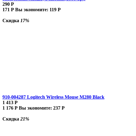
290
Р
171
Р
Вы экономите:
119
Р
Скидка
17%
910-004287 Logitech Wireless Mouse M280 Black
1 413
Р
1 176
Р
Вы экономите:
237
Р
Скидка
21%