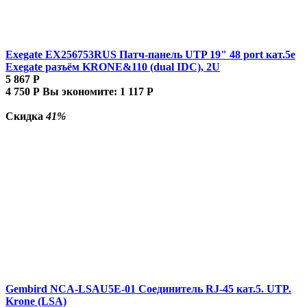
Exegate EX256753RUS Патч-панель UTP 19" 48 port кат.5e
Exegate разъём KRONE&110 (dual IDC), 2U
5 867
Р
4 750
Р
Вы экономите:
1 117
Р
Скидка
41%
Gembird NCA-LSAU5E-01 Соединитель RJ-45 кат.5. UTP.
Krone (LSA)