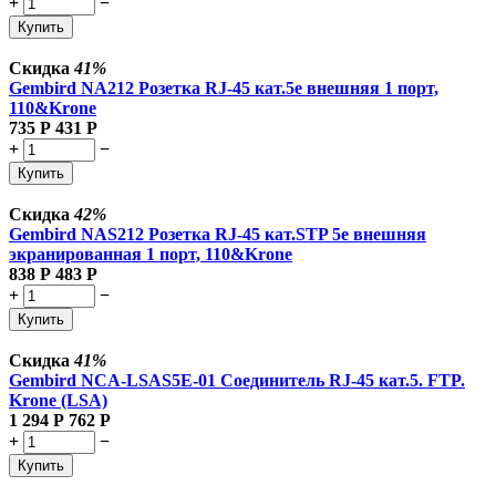
+
−
Купить
Скидка
41%
Gembird NA212 Розетка RJ-45 кат.5e внешняя 1 порт,
110&Krone
735
Р
431
Р
+
−
Купить
Скидка
42%
Gembird NAS212 Розетка RJ-45 кат.STP 5e внешняя
экранированная 1 порт, 110&Krone
838
Р
483
Р
+
−
Купить
Скидка
41%
Gembird NCA-LSAS5E-01 Соединитель RJ-45 кат.5. FTP.
Krone (LSA)
1 294
Р
762
Р
+
−
Купить