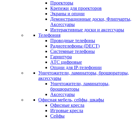
Проекторы
Крепежи для проекторов
Экраны и опции
Демонстрационные доски, Флипчарты,
Аксессуары
Интерактивные доски и аксессуары
Телефония
Проводные телефоны
Радиотелефоны (DECT)
Системные телефоны
Гарнитура
АТС цифровые
Опции для IP-телефонии
Уничтожители, ламинаторы, брошюраторы,
аксессуары
Уничтожители, ламинаторы,
брошюраторы
Аксессуары
Офисная мебель, сейфы, шкафы
Офисные кресла
Игровые кресла
Сейфы