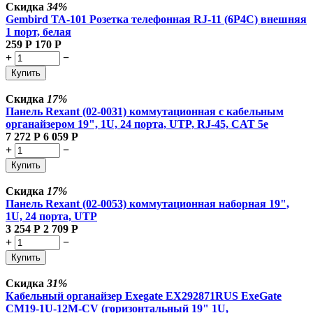
Скидка
34%
Gembird TA-101 Розетка телефонная RJ-11 (6P4C) внешняя
1 порт, белая
259
Р
170
Р
+
−
Купить
Скидка
17%
Панель Rexant (02-0031) коммутационная с кабельным
органайзером 19", 1U, 24 порта, UTP, RJ-45, CAT 5e
7 272
Р
6 059
Р
+
−
Купить
Скидка
17%
Панель Rexant (02-0053) коммутационная наборная 19",
1U, 24 порта, UTP
3 254
Р
2 709
Р
+
−
Купить
Скидка
31%
Кабельный органайзер Exegate EX292871RUS ExeGate
CM19-1U-12M-CV (горизонтальный 19" 1U,