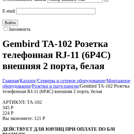
E-mail
Войти
Запомнить
Gembird TA-102 Розетка
телефонная RJ-11 (6P4C)
внешняя 2 порта, белая
Главная
/
Каталог
/
Серверы и сетевое оборудование
/
Монтажное
оборудование
/
Розетки и патч-панели
/
Gembird TA-102 Розетка
телефонная RJ-11 (6P4C) внешняя 2 порта, белая
АРТИКУЛ:
TA-102
345
Р
224
Р
Вы экономите:
121
Р
ДЕЙСТВУЕТ ДЛЯ ЮРЛИЦ ПРИ ОПЛАТЕ ПО Б/Н