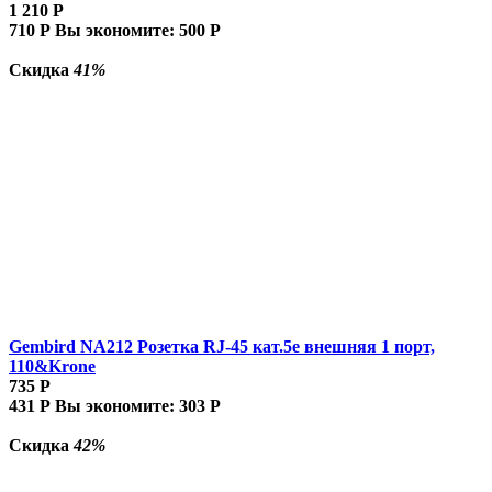
1 210
Р
710
Р
Вы экономите:
500
Р
Скидка
41%
Gembird NA212 Розетка RJ-45 кат.5e внешняя 1 порт,
110&Krone
735
Р
431
Р
Вы экономите:
303
Р
Скидка
42%