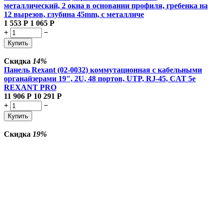
металлический, 2 окна в основании профиля, гребенка на
12 вырезов, глубина 45mm, с металличе
1 553
Р
1 065
Р
+
−
Купить
Скидка
14%
Панель Rexant (02-0032) коммутационная с кабельными
органайзерами 19", 2U, 48 портов, UTP, RJ-45, CAT 5e
REXANT PRO
11 906
Р
10 291
Р
+
−
Купить
Скидка
19%