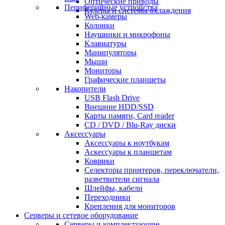
Оптические приводы
Периферийные устройства
Кулеры и системы охлаждения
Web-камеры
Колонки
Наушники и микрофоны
Клавиатуры
Манипуляторы
Мыши
Мониторы
Графические планшеты
Накопители
USB Flash Drive
Внешние HDD/SSD
Карты памяти, Card reader
CD / DVD / Blu-Ray диски
Аксессуары
Аксессуары к ноутбукам
Аскессуары к планшетам
Коврики
Селекторы принтеров, переключатели,
разветвители сигнала
Шлейфы, кабели
Переходники
Крепления для мониторов
Серверы и сетевое оборудование
Серверы и комплектующие