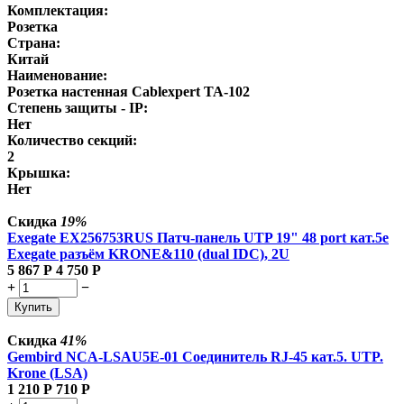
Комплектация:
Розетка
Страна:
Китай
Наименование:
Розетка настенная Cablexpert TA-102
Степень защиты - IP:
Нет
Количество секций:
2
Крышка:
Нет
Скидка
19%
Exegate EX256753RUS Патч-панель UTP 19" 48 port кат.5e
Exegate разъём KRONE&110 (dual IDC), 2U
5 867
Р
4 750
Р
+
−
Купить
Скидка
41%
Gembird NCA-LSAU5E-01 Соединитель RJ-45 кат.5. UTP.
Krone (LSA)
1 210
Р
710
Р