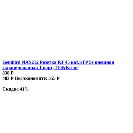
Gembird NAS212 Розетка RJ-45 кат.STP 5e внешняя
экранированная 1 порт, 110&Krone
838
Р
483
Р
Вы экономите:
355
Р
Скидка
41%