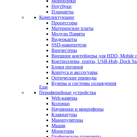
Моноблоки
Ноутбуки
Планшеты
Комплектующие
Процессоры
Материнские платы
Модули Памяти
Видеокарты
SSD-накопители
Винчестеры
Внешние контейнеры для HDD, Mobile r
Контроллеры, порты, USB-Hub, Dock Sta
Блоки питания
Корпуса и акссесуары
Оптические приводы
Кулеры и системы охлаждения
Еще
Периферийные устройства
Web-камеры
Колонки
Наушники и микрофоны
Клавиатуры
Манипуляторы
Мыши
Мониторы
Графические планшеты