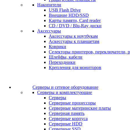
Накопители
USB Flash Drive
Внешние HDD/SSD
Карты памяти, Card reader
CD / DVD / Blu-Ray диски
Аксессуары
Аксессуары к ноутбукам
Аскессуары к планшетам
Коврики
Селекторы принтеров, переключатели, р
Шлейфы, кабели
Переходники
Крепления для мониторов
Серверы и сетевое оборудование
Серверы и комплектующие
Серверы
Серверные процессоры
Серверные материнские платы
Серверная память
Серверные корпуса
Серверные HDD
Серверные SSD