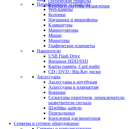
Оптические приводы
Периферийные устройства
Кулеры и системы охлаждения
Web-камеры
Колонки
Наушники и микрофоны
Клавиатуры
Манипуляторы
Мыши
Мониторы
Графические планшеты
Накопители
USB Flash Drive
Внешние HDD/SSD
Карты памяти, Card reader
CD / DVD / Blu-Ray диски
Аксессуары
Аксессуары к ноутбукам
Аскессуары к планшетам
Коврики
Селекторы принтеров, переключатели,
разветвители сигнала
Шлейфы, кабели
Переходники
Крепления для мониторов
Серверы и сетевое оборудование
Серверы и комплектующие