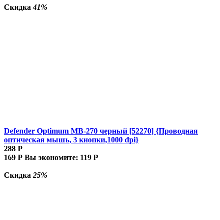
Скидка
41%
Defender Optimum MB-270 черный [52270] {Проводная
оптическая мышь, 3 кнопки,1000 dpi}
288
Р
169
Р
Вы экономите:
119
Р
Скидка
25%