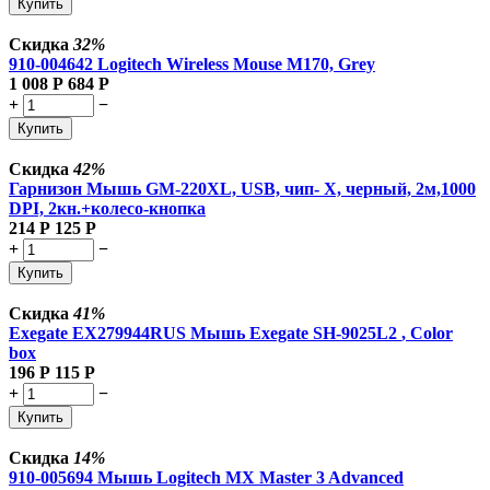
Купить
Скидка
32%
910-004642 Logitech Wireless Mouse M170, Grey
1 008
Р
684
Р
+
−
Купить
Скидка
42%
Гарнизон Мышь GM-220XL, USB, чип- Х, черный, 2м,1000
DPI, 2кн.+колесо-кнопка
214
Р
125
Р
+
−
Купить
Скидка
41%
Exegate EX279944RUS Мышь Exegate SH-9025L2
, Color
box
196
Р
115
Р
+
−
Купить
Скидка
14%
910-005694 Мышь Logitech MX Master 3 Advanced