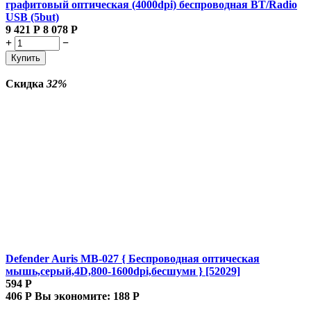
графитовый оптическая (4000dpi) беспроводная BT/Radio
USB (5but)
9 421
Р
8 078
Р
+
−
Купить
Скидка
32%
Defender Auris MB-027 { Беспроводная оптическая
мышь,серый,4D,800-1600dpi,бесшумн } [52029]
594
Р
406
Р
Вы экономите:
188
Р