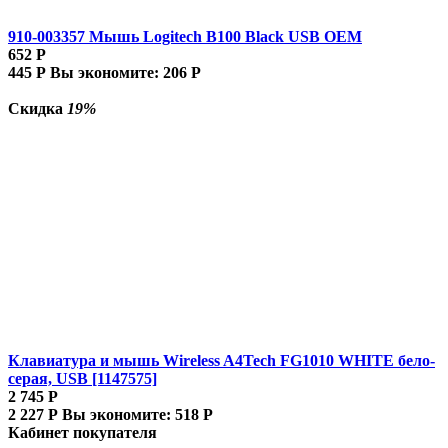
910-003357 Мышь Logitech B100 Black USB OEM
652
Р
445
Р
Вы экономите:
206
Р
Скидка
19%
Клавиатура и мышь Wireless A4Tech FG1010 WHITE бело-
серая, USB [1147575]
2 745
Р
2 227
Р
Вы экономите:
518
Р
Кабинет покупателя