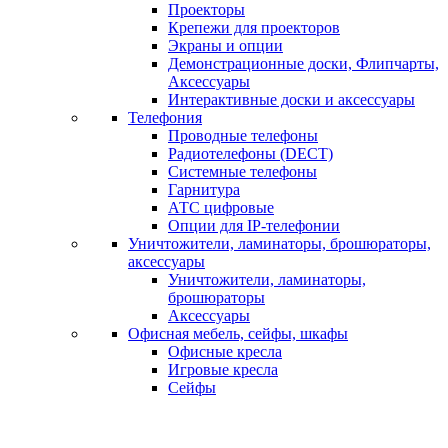
Проекторы
Крепежи для проекторов
Экраны и опции
Демонстрационные доски, Флипчарты,
Аксессуары
Интерактивные доски и аксессуары
Телефония
Проводные телефоны
Радиотелефоны (DECT)
Системные телефоны
Гарнитура
АТС цифровые
Опции для IP-телефонии
Уничтожители, ламинаторы, брошюраторы,
аксессуары
Уничтожители, ламинаторы,
брошюраторы
Аксессуары
Офисная мебель, сейфы, шкафы
Офисные кресла
Игровые кресла
Сейфы