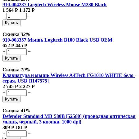
910-004287 Logitech Wireless Mouse M280 Black
1 564
Р
1 172
Р
+
−
Купить
Скидка
32%
910-003357 Мышь Logitech B100 Black USB OEM
652
Р
445
Р
+
−
Купить
Скидка
19%
Клавиатура и мышь Wireless A4Tech FG1010 WHITE бело-
серая, USB [1147575]
2 745
Р
2 227
Р
+
−
Купить
Скидка
41%
Defender Standard MB-580B [52580] {проводная оптическая
мышь, черный, 3 кнопки, 1000 dpi}
309
Р
181
Р
+
−