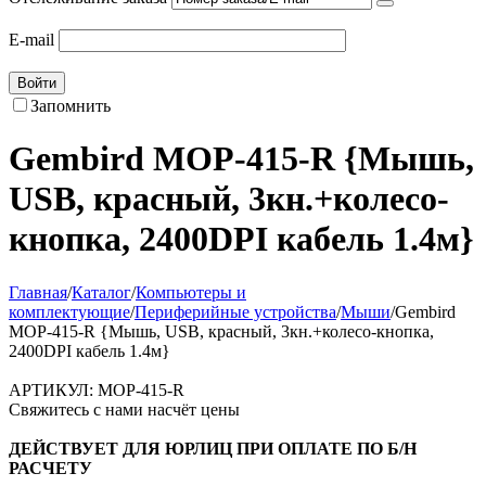
E-mail
Войти
Запомнить
Gembird MOP-415-R {Мышь,
USB, красный, 3кн.+колесо-
кнопка, 2400DPI кабель 1.4м}
Главная
/
Каталог
/
Компьютеры и
комплектующие
/
Периферийные устройства
/
Мыши
/
Gembird
MOP-415-R {Мышь, USB, красный, 3кн.+колесо-кнопка,
2400DPI кабель 1.4м}
АРТИКУЛ:
MOP-415-R
Свяжитесь с нами насчёт цены
ДЕЙСТВУЕТ ДЛЯ ЮРЛИЦ ПРИ ОПЛАТЕ ПО Б/Н
РАСЧЕТУ