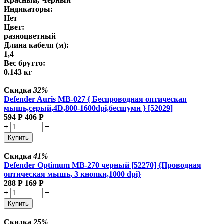
Красный, Черный
Индикаторы:
Нет
Цвет:
разноцветный
Длина кабеля (м):
1,4
Вес брутто:
0.143 кг
Скидка
32%
Defender Auris MB-027 { Беспроводная оптическая
мышь,серый,4D,800-1600dpi,бесшумн } [52029]
594
Р
406
Р
+
−
Купить
Скидка
41%
Defender Optimum MB-270 черный [52270] {Проводная
оптическая мышь, 3 кнопки,1000 dpi}
288
Р
169
Р
+
−
Купить
Скидка
25%