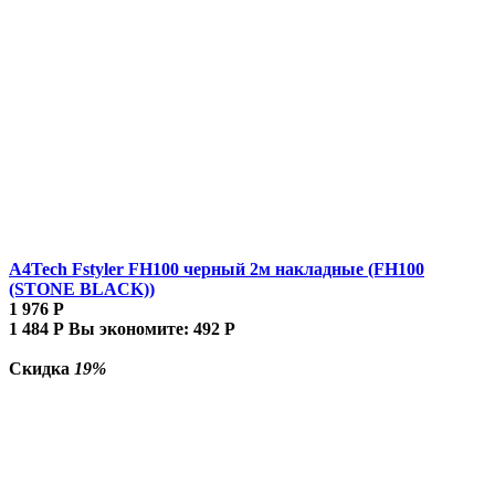
A4Tech Fstyler FH100 черный 2м накладные (FH100
(STONE BLACK))
1 976
Р
1 484
Р
Вы экономите:
492
Р
Скидка
19%