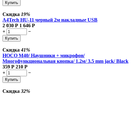
Купить
Скидка
19%
A4Tech HU-11 черный 2м накладные USB
2 030
Р
1 646
Р
+
−
Купить
Скидка
41%
HOCO M40/ Наушники + микрофон/
Многофункциональная кнопка/ 1.2м/ 3.5 mm jack/ Black
359
Р
210
Р
+
−
Купить
Скидка
32%