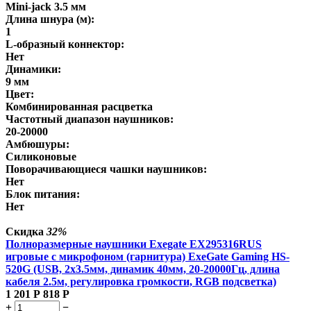
Mini-jack 3.5 мм
Длина шнура (м):
1
L-образный коннектор:
Нет
Динамики:
9 мм
Цвет:
Комбинированная расцветка
Частотный диапазон наушников:
20-20000
Амбюшуры:
Силиконовые
Поворачивающиеся чашки наушников:
Нет
Блок питания:
Нет
Скидка
32%
Полноразмерные наушники Exegate EX295316RUS
игровые с микрофоном (гарнитура) ExeGate Gaming HS-
520G (USB, 2x3.5мм, динамик 40мм, 20-20000Гц, длина
кабеля 2.5м, регулировка громкости, RGB подсветка)
1 201
Р
818
Р
+
−