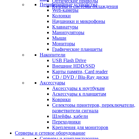
Оптические приводы
Периферийные устройства
Кулеры и системы охлаждения
Web-камеры
Колонки
Наушники и микрофоны
Клавиатуры
Манипуляторы
Мыши
Мониторы
Графические планшеты
Накопители
USB Flash Drive
Внешние HDD/SSD
Карты памяти, Card reader
CD / DVD / Blu-Ray диски
Аксессуары
Аксессуары к ноутбукам
Аскессуары к планшетам
Коврики
Селекторы принтеров, переключатели,
разветвители сигнала
Шлейфы, кабели
Переходники
Крепления для мониторов
Серверы и сетевое оборудование
Серверы и комплектующие