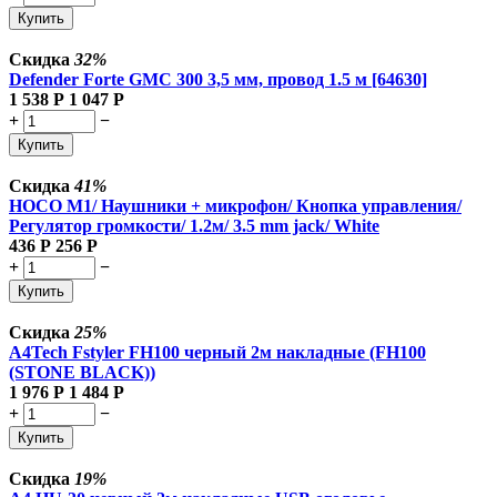
Купить
Скидка
32%
Defender Forte GMC 300 3,5 мм, провод 1.5 м [64630]
1 538
Р
1 047
Р
+
−
Купить
Скидка
41%
HOCO M1/ Наушники + микрофон/ Кнопка управления/
Регулятор громкости/ 1.2м/ 3.5 mm jack/ White
436
Р
256
Р
+
−
Купить
Скидка
25%
A4Tech Fstyler FH100 черный 2м накладные (FH100
(STONE BLACK))
1 976
Р
1 484
Р
+
−
Купить
Скидка
19%