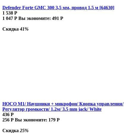
Defender Forte GMC 300 3,5 мм, провод 1.5 м [64630]
1 538
Р
1 047
Р
Вы экономите:
491
Р
Скидка
41%
HOCO M1/ Наушники + микрофон/ Кнопка управления/
Регулятор громкости/ 1.2м/ 3.5 mm jack/ White
436
Р
256
Р
Вы экономите:
179
Р
Скидка
25%