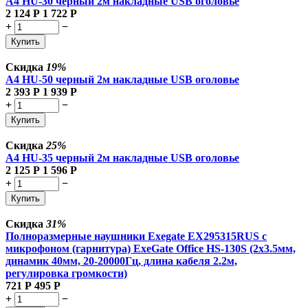
A4 HU-30 черный 2м накладные USB оголовье
2 124
Р
1 722
Р
+
−
Купить
Скидка
19%
A4 HU-50 черный 2м накладные USB оголовье
2 393
Р
1 939
Р
+
−
Купить
Скидка
25%
A4 HU-35 черный 2м накладные USB оголовье
2 125
Р
1 596
Р
+
−
Купить
Скидка
31%
Полноразмерные наушники Exegate EX295315RUS с
микрофоном (гарнитура) ExeGate Office HS-130S (2x3.5мм,
динамик 40мм, 20-20000Гц, длина кабеля 2.2м,
регулировка громкости)
721
Р
495
Р
+
−