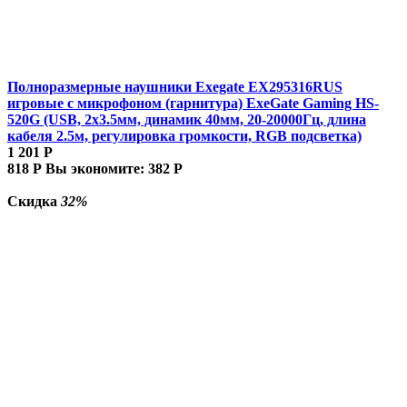
Полноразмерные наушники Exegate EX295316RUS
игровые с микрофоном (гарнитура) ExeGate Gaming HS-
520G (USB, 2x3.5мм, динамик 40мм, 20-20000Гц, длина
кабеля 2.5м, регулировка громкости, RGB подсветка)
1 201
Р
818
Р
Вы экономите:
382
Р
Скидка
32%