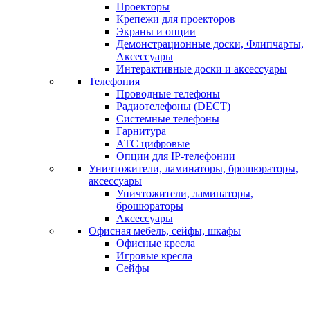
Проекторы
Крепежи для проекторов
Экраны и опции
Демонстрационные доски, Флипчарты,
Аксессуары
Интерактивные доски и аксессуары
Телефония
Проводные телефоны
Радиотелефоны (DECT)
Системные телефоны
Гарнитура
АТС цифровые
Опции для IP-телефонии
Уничтожители, ламинаторы, брошюраторы,
аксессуары
Уничтожители, ламинаторы,
брошюраторы
Аксессуары
Офисная мебель, сейфы, шкафы
Офисные кресла
Игровые кресла
Сейфы