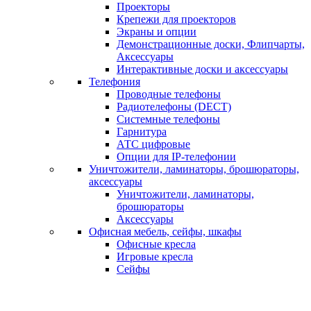
Проекторы
Крепежи для проекторов
Экраны и опции
Демонстрационные доски, Флипчарты,
Аксессуары
Интерактивные доски и аксессуары
Телефония
Проводные телефоны
Радиотелефоны (DECT)
Системные телефоны
Гарнитура
АТС цифровые
Опции для IP-телефонии
Уничтожители, ламинаторы, брошюраторы,
аксессуары
Уничтожители, ламинаторы,
брошюраторы
Аксессуары
Офисная мебель, сейфы, шкафы
Офисные кресла
Игровые кресла
Сейфы