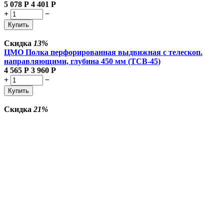
5 078
Р
4 401
Р
+
−
Купить
Скидка
13%
ЦМО Полка перфорированная выдвижная с телескоп.
направляющими, глубина 450 мм (ТСВ-45)
4 565
Р
3 960
Р
+
−
Купить
Скидка
21%