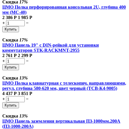
Скидка
17%
ЦМО Полка перфорированная консольная 2U, глубина 400
мм (МС-40)
2 386
Р
1 985
Р
+
−
Купить
Скидка
17%
ЦМО Панель 19" с DIN-рейкой для установки
коммутаторов STK-RACKMNT-2955
2 761
Р
2 299
Р
+
−
Купить
Скидка
13%
ЦМО Полка клавиатурная с телескопич. направляющими,
регул. глубина 580-620 мм, цвет черный (ТСВ-К4-9005)
4 437
Р
3 851
Р
+
−
Купить
Скидка
13%
ЦМО Панель заземления вертикальная ПЗ-1000мм.200А
(ПЗ-1000-200А)