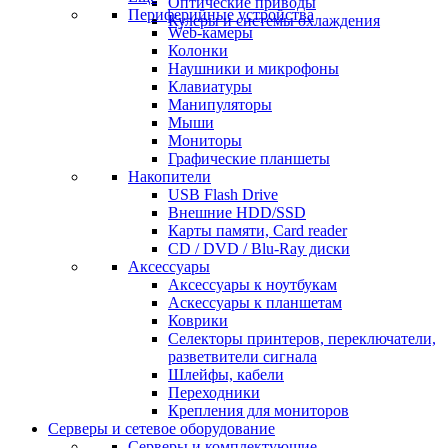
Оптические приводы
Периферийные устройства
Кулеры и системы охлаждения
Web-камеры
Колонки
Наушники и микрофоны
Клавиатуры
Манипуляторы
Мыши
Мониторы
Графические планшеты
Накопители
USB Flash Drive
Внешние HDD/SSD
Карты памяти, Card reader
CD / DVD / Blu-Ray диски
Аксессуары
Аксессуары к ноутбукам
Аскессуары к планшетам
Коврики
Селекторы принтеров, переключатели,
разветвители сигнала
Шлейфы, кабели
Переходники
Крепления для мониторов
Серверы и сетевое оборудование
Серверы и комплектующие