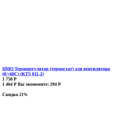
ЦМО Терморегулятор (термостат) для вентилятора
(0/+60С) (KTS 011-2)
1 758
Р
1 464
Р
Вы экономите:
294
Р
Скидка
21%