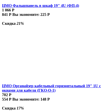
ЦМО Фальшпанель в шкаф 19" 4U (ФП-4)
1 066
Р
841
Р
Вы экономите:
225
Р
Скидка
21%
ЦМО Органайзер кабельный горизонтальный 19" 1U с
окнами для кабеля (ГКО-О-1)
702
Р
554
Р
Вы экономите:
148
Р
Скидка
17%