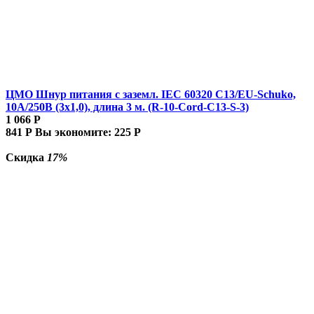
ЦМО Шнур питания с заземл. IEC 60320 C13/EU-Schuko,
10А/250В (3x1,0), длина 3 м. (R-10-Cord-C13-S-3)
1 066
Р
841
Р
Вы экономите:
225
Р
Скидка
17%