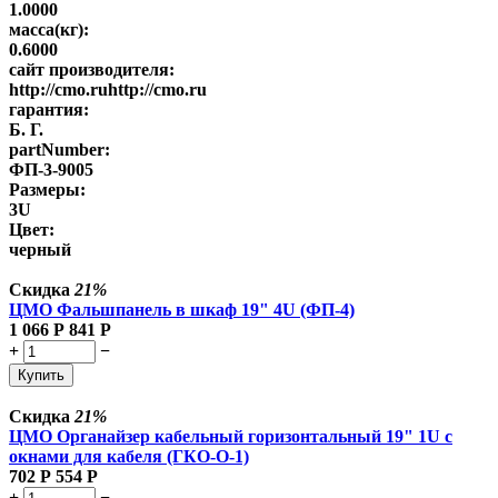
1.0000
масса(кг):
0.6000
сайт производителя:
http://cmo.ruhttp://cmo.ru
гарантия:
Б. Г.
partNumber:
ФП-3-9005
Размеры:
3U
Цвет:
черный
Скидка
21%
ЦМО Фальшпанель в шкаф 19" 4U (ФП-4)
1 066
Р
841
Р
+
−
Купить
Скидка
21%
ЦМО Органайзер кабельный горизонтальный 19" 1U с
окнами для кабеля (ГКО-О-1)
702
Р
554
Р
+
−