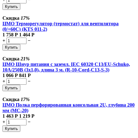
Купить
Скидка
17%
ЦМО Терморегулятор (термостат) для вентилятора
(0/+60С) (KTS 011-2)
1 758
Р
1 464
Р
+
−
Купить
Скидка
21%
ЦМО Шнур питания с заземл. IEC 60320 C13/EU-Schuko,
10А/250В (3x1,0), длина 3 м. (R-10-Cord-C13-S-3)
1 066
Р
841
Р
+
−
Купить
Скидка
17%
ЦМО Полка перфорированная консольная 2U, глубина 200
мм (МС-20)
1 463
Р
1 219
Р
+
−
Купить