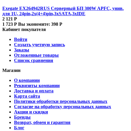
Exegate EX264942RUS Серверный БП 300W
APFC, унив.
для 1U, 24pin,2x(4+4)pin,3xSATA,3xIDE
2 121
Р
1 723
Р
Вы экономите:
398
Р
Кабинет покупателя
Войти
Создать учетную запись
Заказы
Отложенные товары
Список сравнения
Магазин
О компании
Реквизиты компании
Доставка и оплата
Карта сайта
Политики обработки персональных данных
Согласие на обработку персональных данных
Акции и скидки
Бренды
Возврат, обмен и гарантия
Блог