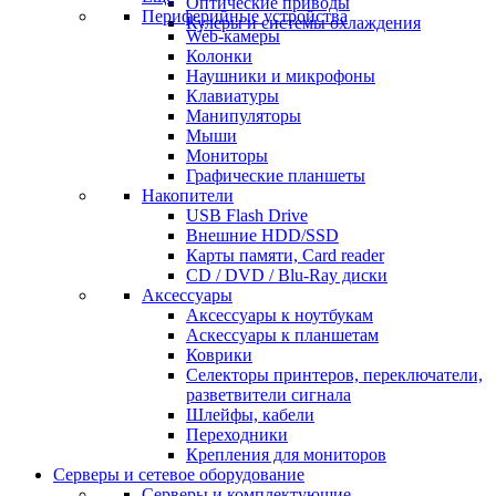
Оптические приводы
Периферийные устройства
Кулеры и системы охлаждения
Web-камеры
Колонки
Наушники и микрофоны
Клавиатуры
Манипуляторы
Мыши
Мониторы
Графические планшеты
Накопители
USB Flash Drive
Внешние HDD/SSD
Карты памяти, Card reader
CD / DVD / Blu-Ray диски
Аксессуары
Аксессуары к ноутбукам
Аскессуары к планшетам
Коврики
Селекторы принтеров, переключатели,
разветвители сигнала
Шлейфы, кабели
Переходники
Крепления для мониторов
Серверы и сетевое оборудование
Серверы и комплектующие