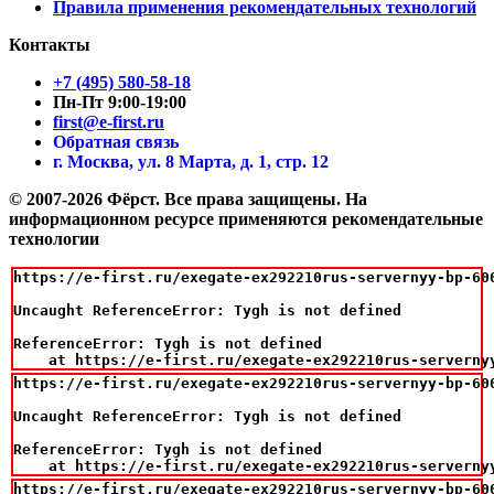
Правила применения рекомендательных технологий
Контакты
+7 (495) 580-58-18
Пн-Пт 9:00-19:00
first@e-first.ru
Обратная связь
г. Москва, ул. 8 Марта, д. 1, стр. 12
© 2007-2026 Фёрст. Все права защищены.
На
информационном ресурсе применяются рекомендательные
технологии
https://e-first.ru/exegate-ex292210rus-servernyy-bp-60
Uncaught ReferenceError: Tygh is not defined

ReferenceError: Tygh is not defined

    at https://e-first.ru/exegate-ex292210rus-serverny
https://e-first.ru/exegate-ex292210rus-servernyy-bp-60
Uncaught ReferenceError: Tygh is not defined

ReferenceError: Tygh is not defined

    at https://e-first.ru/exegate-ex292210rus-serverny
https://e-first.ru/exegate-ex292210rus-servernyy-bp-60