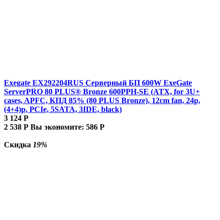
Exegate EX292204RUS Серверный БП 600W ExeGate
ServerPRO 80 PLUS® Bronze 600PPH-SE (ATX, for 3U+
cases, APFC, КПД 85% (80 PLUS Bronze), 12cm fan, 24p,
(4+4)p, PCIe, 5SATA, 3IDE, black)
3 124
Р
2 538
Р
Вы экономите:
586
Р
Скидка
19%