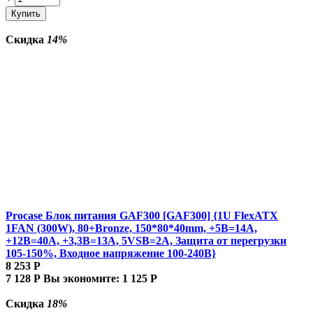
Купить
Скидка
14%
Procase Блок питания GAF300 [GAF300] {1U FlexATX
1FAN (300W), 80+Bronze, 150*80*40mm, +5B=14A,
+12B=40A, +3,3B=13A, 5VSB=2A, Защита от перегрузки
105-150%, Входное напряжение 100-240В}
8 253
Р
7 128
Р
Вы экономите:
1 125
Р
Скидка
18%