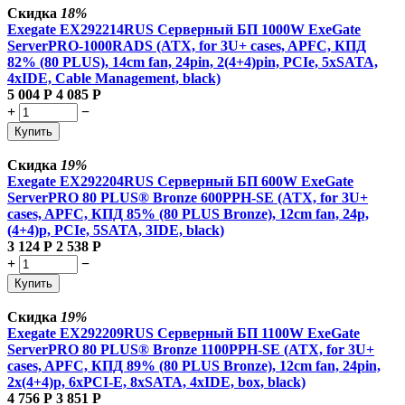
Скидка
18%
Exegate EX292214RUS Серверный БП 1000W ExeGate
ServerPRO-1000RADS (ATX, for 3U+ cases, APFC, КПД
82% (80 PLUS), 14cm fan, 24pin, 2(4+4)pin, PCIe, 5xSATA,
4xIDE, Cable Management, black)
5 004
Р
4 085
Р
+
−
Купить
Скидка
19%
Exegate EX292204RUS Серверный БП 600W ExeGate
ServerPRO 80 PLUS® Bronze 600PPH-SE (ATX, for 3U+
cases, APFC, КПД 85% (80 PLUS Bronze), 12cm fan, 24p,
(4+4)p, PCIe, 5SATA, 3IDE, black)
3 124
Р
2 538
Р
+
−
Купить
Скидка
19%
Exegate EX292209RUS Серверный БП 1100W ExeGate
ServerPRO 80 PLUS® Bronze 1100PPH-SE (ATX, for 3U+
cases, APFC, КПД 89% (80 PLUS Bronze), 12cm fan, 24pin,
2x(4+4)p, 6xPCI-E, 8xSATA, 4xIDE, box, black)
4 756
Р
3 851
Р