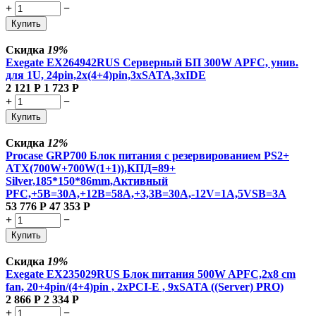
+
−
Купить
Скидка
19%
Exegate EX264942RUS Серверный БП 300W
APFC, унив.
для 1U, 24pin,2x(4+4)pin,3xSATA,3xIDE
2 121
Р
1 723
Р
+
−
Купить
Скидка
12%
Procase GRP700 Блок питания с резервированием PS2+
ATX(700W+700W(1+1)),КПД=89+
Silver,185*150*86mm,Активный
PFC,+5B=30A,+12B=58A,+3,3B=30A,-12V=1A,5VSB=3A
53 776
Р
47 353
Р
+
−
Купить
Скидка
19%
Exegate EX235029RUS Блок питания 500W
APFC,2х8 cm
fan, 20+4pin/(4+4)pin , 2xPCI-E , 9xSATA ((Server) PRO)
2 866
Р
2 334
Р
+
−