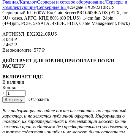
Главная
/
Каталог
/
Серверы и сетевое оборудование
/
Серверы и
комплектующие
/
Серверные БП
/
Exegate EX292210RUS
Серверный БП 600W ExeGate ServerPRO-600RADS (ATX, for
3U+ cases, APFC, КПД 80% (80 PLUS), 14cm fan, 24pin,
(4+4)pin, PCIe, 5xSATA, 4xIDE, FDD, Cable Management, black)
АРТИКУЛ:
EX292210RUS
3 044
Р
2 467
Р
Вы экономите:
577
Р
ДЕЙСТВУЕТ ДЛЯ ЮРЛИЦ ПРИ ОПЛАТЕ ПО Б/Н
РАСЧЕТУ
ВКЛЮЧАЕТ НДС
В наличии
Кол-во:
+
−
Отложить
В корзину
Вся информация на сайте носит исключительно справочный
характер, и не является публичной офертой. Информация о
товарах, их характеристиках и комплектации может быть
изменена производителем без предварительного уведомления,
а также содержать ошибки и не может быть основанием