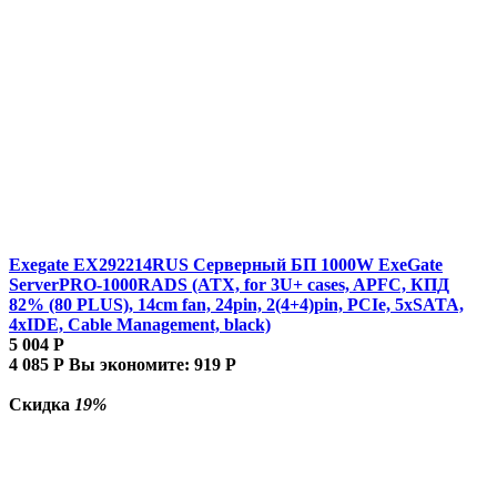
Exegate EX292214RUS Серверный БП 1000W ExeGate
ServerPRO-1000RADS (ATX, for 3U+ cases, APFC, КПД
82% (80 PLUS), 14cm fan, 24pin, 2(4+4)pin, PCIe, 5xSATA,
4xIDE, Cable Management, black)
5 004
Р
4 085
Р
Вы экономите:
919
Р
Скидка
19%