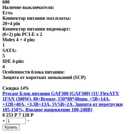
600
Наличие выключателя:
Есть
Коннектор питания мат.платы:
20+4 pin
Коннектор питания видеокарт:
(6+2) pin PCI-E х 2
Molex 4 + 4 pin:
1
SATA:
5
IDE 4-pin:
4
Особенности блока питания:
Защита от коротких замыканий (SCP)
Скидка
14%
Procase Блок питания GAF300 [GAF300] {1U FlexATX
1FAN (300W), 80+Bronze, 150*80*40mm, +5B=14A,
+12B=40A, +3,3B=13A, 5VSB=2A, Защита от перегрузки
105-150%, Входное напряжение 100-240В}
8 253
Р
7 128
Р
+
−
Купить