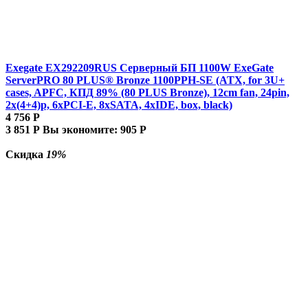
Exegate EX292209RUS Серверный БП 1100W ExeGate
ServerPRO 80 PLUS® Bronze 1100PPH-SE (ATX, for 3U+
cases, APFC, КПД 89% (80 PLUS Bronze), 12cm fan, 24pin,
2x(4+4)p, 6xPCI-E, 8xSATA, 4xIDE, box, black)
4 756
Р
3 851
Р
Вы экономите:
905
Р
Скидка
19%