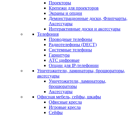
Проекторы
Крепежи для проекторов
Экраны и опции
Демонстрационные доски, Флипчарты,
Аксессуары
Интерактивные доски и аксессуары
Телефония
Проводные телефоны
Радиотелефоны (DECT)
Системные телефоны
Гарнитура
АТС цифровые
Опции для IP-телефонии
Уничтожители, ламинаторы, брошюраторы,
аксессуары
Уничтожители, ламинаторы,
брошюраторы
Аксессуары
Офисная мебель, сейфы, шкафы
Офисные кресла
Игровые кресла
Сейфы