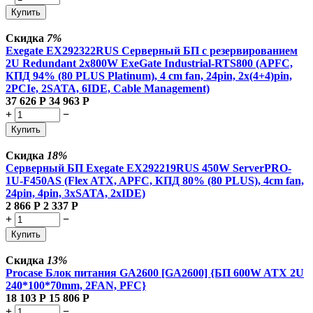
Купить
Скидка
7%
Exegate EX292322RUS Серверный БП с резервированием
2U Redundant 2x800W ExeGate Industrial-RTS800 (APFC,
КПД 94% (80 PLUS Platinum), 4 cm fan, 24pin, 2x(4+4)pin,
2PCIe, 2SATA, 6IDE, Cable Management)
37 626
Р
34 963
Р
+
−
Купить
Скидка
18%
Серверный БП Exegate EX292219RUS 450W ServerPRO-
1U-F450AS (Flex ATX, APFC, КПД 80% (80 PLUS), 4cm fan,
24pin, 4pin, 3xSATA, 2xIDE)
2 866
Р
2 337
Р
+
−
Купить
Скидка
13%
Procase Блок питания GA2600 [GA2600] {БП 600W ATX 2U
240*100*70mm, 2FAN, PFC}
18 103
Р
15 806
Р
+
−