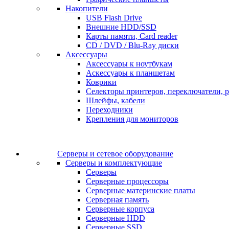
Накопители
USB Flash Drive
Внешние HDD/SSD
Карты памяти, Card reader
CD / DVD / Blu-Ray диски
Аксессуары
Аксессуары к ноутбукам
Аскессуары к планшетам
Коврики
Селекторы принтеров, переключатели, р
Шлейфы, кабели
Переходники
Крепления для мониторов
Серверы и сетевое оборудование
Серверы и комплектующие
Серверы
Серверные процессоры
Серверные материнские платы
Серверная память
Серверные корпуса
Серверные HDD
Серверные SSD