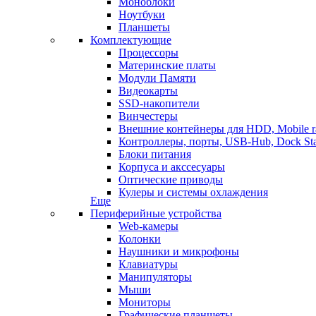
Моноблоки
Ноутбуки
Планшеты
Комплектующие
Процессоры
Материнские платы
Модули Памяти
Видеокарты
SSD-накопители
Винчестеры
Внешние контейнеры для HDD, Mobile r
Контроллеры, порты, USB-Hub, Dock Sta
Блоки питания
Корпуса и акссесуары
Оптические приводы
Кулеры и системы охлаждения
Еще
Периферийные устройства
Web-камеры
Колонки
Наушники и микрофоны
Клавиатуры
Манипуляторы
Мыши
Мониторы
Графические планшеты