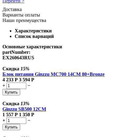
Перейти >
Доставка
Варианты оплаты
Наши преимущества
Характеристики
Список вариаций
Основные характеристики
partNumber:
EX260643RUS
Скидка
15%
Блок питания Ginzzu MC700 14CM 80+Bronze
4 233
Р
3 594
Р
+
−
Купить
Скидка
13%
Ginzzu SB500 12CM
1 557
Р
1 350
Р
+
−
Купить