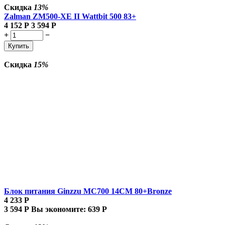
Скидка
13%
Zalman
ZM500-XE II Wattbit 500 83+
4 152
Р
3 594
Р
+
−
Купить
Скидка
15%
Блок питания Ginzzu MC700 14CM 80+Bronze
4 233
Р
3 594
Р
Вы экономите:
639
Р