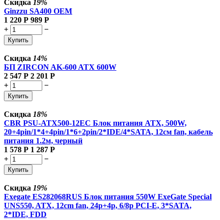
Скидка
19%
Ginzzu SA400 OEM
1 220
Р
989
Р
+
−
Купить
Скидка
14%
БП ZIRCON AK-600 ATX 600W
2 547
Р
2 201
Р
+
−
Купить
Скидка
18%
CBR PSU-ATX500-12EC Блок питания ATX, 500W,
20+4pin/1*4+4pin/1*6+2pin/2*IDE/4*SATA, 12см fan, кабель
питания 1.2м, черный
1 578
Р
1 287
Р
+
−
Купить
Скидка
19%
Exegate ES282068RUS Блок питания 550W ExeGate Special
UNS550, ATX, 12cm fan, 24p+4p, 6/8p PCI-E, 3*SATA,
2*IDE, FDD