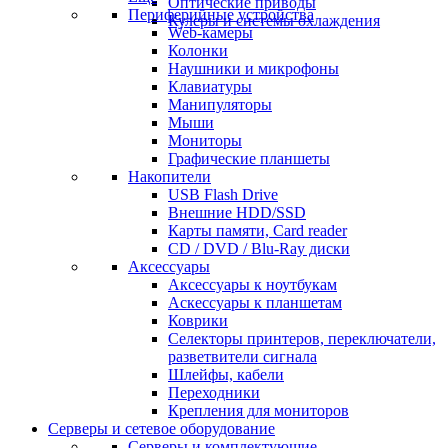
Оптические приводы
Периферийные устройства
Кулеры и системы охлаждения
Web-камеры
Колонки
Наушники и микрофоны
Клавиатуры
Манипуляторы
Мыши
Мониторы
Графические планшеты
Накопители
USB Flash Drive
Внешние HDD/SSD
Карты памяти, Card reader
CD / DVD / Blu-Ray диски
Аксессуары
Аксессуары к ноутбукам
Аскессуары к планшетам
Коврики
Селекторы принтеров, переключатели,
разветвители сигнала
Шлейфы, кабели
Переходники
Крепления для мониторов
Серверы и сетевое оборудование
Серверы и комплектующие