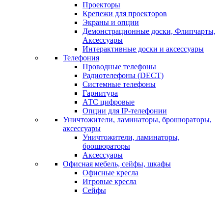
Проекторы
Крепежи для проекторов
Экраны и опции
Демонстрационные доски, Флипчарты,
Аксессуары
Интерактивные доски и аксессуары
Телефония
Проводные телефоны
Радиотелефоны (DECT)
Системные телефоны
Гарнитура
АТС цифровые
Опции для IP-телефонии
Уничтожители, ламинаторы, брошюраторы,
аксессуары
Уничтожители, ламинаторы,
брошюраторы
Аксессуары
Офисная мебель, сейфы, шкафы
Офисные кресла
Игровые кресла
Сейфы