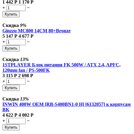
1 442
Р
1 170
Р
+
−
Купить
Скидка
9%
Ginzzu MC800 14CM 80+Bronze
5 147
Р
4 677
Р
+
−
Купить
Скидка
13%
1STPLAYER Блок питания FK 500W / ATX 2.4, APFC,
120mm fan / PS-500FK
3 115
Р
2 698
Р
+
−
Купить
Скидка
13%
INWIN 400W OEM [RB-S400BN1-0 H] [6132057] к корпусам
BK
4 622
Р
4 002
Р
+
−
Купить