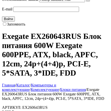
E-mail
Войти
Запомнить
Exegate EX260643RUS Блок
питания 600W Exegate
600PPE, ATX, black, APFC,
12cm, 24p+(4+4)p, PCI-E,
5*SATA, 3*IDE, FDD
Главная
/
Каталог
/
Компьютеры и
комплектующие
/
Комплектующие
/
Блоки питания
/
Exegate
EX260643RUS Блок питания 600W Exegate 600PPE, ATX,
black, APFC, 12cm, 24p+(4+4)p, PCI-E, 5*SATA, 3*IDE, FDD
АРТИКУЛ:
EX260643RUS