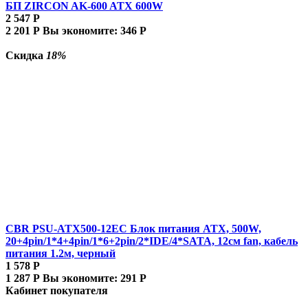
БП ZIRCON AK-600 ATX 600W
2 547
Р
2 201
Р
Вы экономите:
346
Р
Скидка
18%
CBR PSU-ATX500-12EC Блок питания ATX, 500W,
20+4pin/1*4+4pin/1*6+2pin/2*IDE/4*SATA, 12см fan, кабель
питания 1.2м, черный
1 578
Р
1 287
Р
Вы экономите:
291
Р
Кабинет покупателя