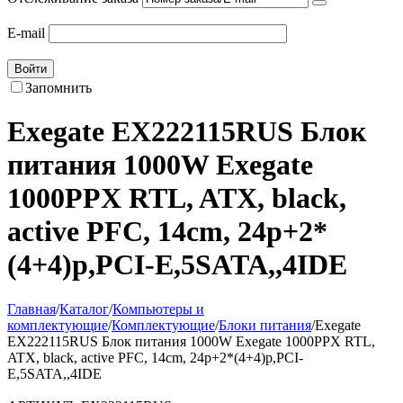
E-mail
Войти
Запомнить
Exegate EX222115RUS Блок
питания 1000W Exegate
1000PPX RTL, ATX, black,
active PFC, 14cm, 24p+2*
(4+4)p,PCI-E,5SATA,,4IDE
Главная
/
Каталог
/
Компьютеры и
комплектующие
/
Комплектующие
/
Блоки питания
/
Exegate
EX222115RUS Блок питания 1000W Exegate 1000PPX RTL,
ATX, black, active PFC, 14cm, 24p+2*(4+4)p,PCI-
E,5SATA,,4IDE