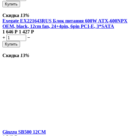
Купить
Скидка
13%
Exegate EX221643RUS Блок питания 600W ATX-600NPX
OEM, black, 12cm fan, 24+4pin, 6pin PCI-E, 3*SATA
1 646
Р
1 427
Р
+
−
Купить
Скидка
13%
Ginzzu SB500 12CM