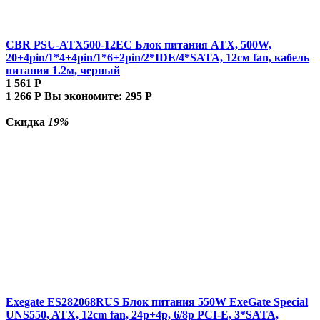
CBR PSU-ATX500-12EC Блок питания ATX, 500W,
20+4pin/1*4+4pin/1*6+2pin/2*IDE/4*SATA, 12см fan, кабель
питания 1.2м, черный
1 561
Р
1 266
Р
Вы экономите:
295
Р
Скидка
19%
Exegate ES282068RUS Блок питания 550W ExeGate Special
UNS550, ATX, 12cm fan, 24p+4p, 6/8p PCI-E, 3*SATA,