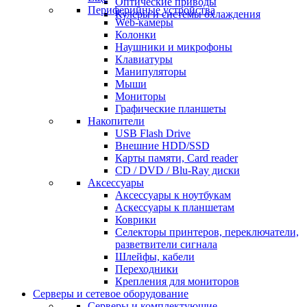
Оптические приводы
Периферийные устройства
Кулеры и системы охлаждения
Web-камеры
Колонки
Наушники и микрофоны
Клавиатуры
Манипуляторы
Мыши
Мониторы
Графические планшеты
Накопители
USB Flash Drive
Внешние HDD/SSD
Карты памяти, Card reader
CD / DVD / Blu-Ray диски
Аксессуары
Аксессуары к ноутбукам
Аскессуары к планшетам
Коврики
Селекторы принтеров, переключатели,
разветвители сигнала
Шлейфы, кабели
Переходники
Крепления для мониторов
Серверы и сетевое оборудование
Серверы и комплектующие