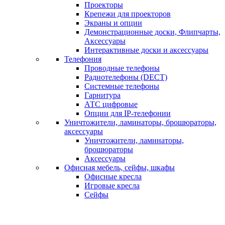
Проекторы
Крепежи для проекторов
Экраны и опции
Демонстрационные доски, Флипчарты,
Аксессуары
Интерактивные доски и аксессуары
Телефония
Проводные телефоны
Радиотелефоны (DECT)
Системные телефоны
Гарнитура
АТС цифровые
Опции для IP-телефонии
Уничтожители, ламинаторы, брошюраторы,
аксессуары
Уничтожители, ламинаторы,
брошюраторы
Аксессуары
Офисная мебель, сейфы, шкафы
Офисные кресла
Игровые кресла
Сейфы