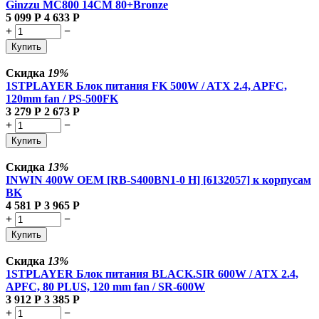
Ginzzu MC800 14CM 80+Bronze
5 099
Р
4 633
Р
+
−
Купить
Скидка
19%
1STPLAYER Блок питания FK 500W / ATX 2.4, APFC,
120mm fan / PS-500FK
3 279
Р
2 673
Р
+
−
Купить
Скидка
13%
INWIN 400W OEM [RB-S400BN1-0 H] [6132057] к корпусам
BK
4 581
Р
3 965
Р
+
−
Купить
Скидка
13%
1STPLAYER Блок питания BLACK.SIR 600W / ATX 2.4,
APFC, 80 PLUS, 120 mm fan / SR-600W
3 912
Р
3 385
Р
+
−