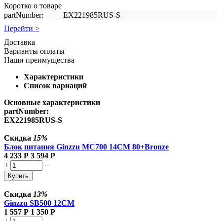
Коротко о товаре
partNumber:
EX221985RUS-S
Перейти >
Доставка
Варианты оплаты
Наши преимущества
Характеристики
Список вариаций
Основные характеристики
partNumber:
EX221985RUS-S
Скидка
15%
Блок питания Ginzzu MC700 14CM 80+Bronze
4 233
Р
3 594
Р
+
−
Купить
Скидка
13%
Ginzzu SB500 12CM
1 557
Р
1 350
Р