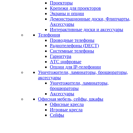
Проекторы
Крепежи для проекторов
Экраны и опции
Демонстрационные доски, Флипчарты,
Аксессуары
Интерактивные доски и аксессуары
Телефония
Проводные телефоны
Радиотелефоны (DECT)
Системные телефоны
Гарнитура
АТС цифровые
Опции для IP-телефонии
Уничтожители, ламинаторы, брошюраторы,
аксессуары
Уничтожители, ламинаторы,
брошюраторы
Аксессуары
Офисная мебель, сейфы, шкафы
Офисные кресла
Игровые кресла
Сейфы