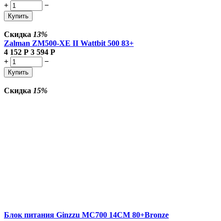
+
−
Купить
Скидка
13%
Zalman
ZM500-XE II Wattbit 500 83+
4 152
Р
3 594
Р
+
−
Купить
Скидка
15%
Блок питания Ginzzu MC700 14CM 80+Bronze