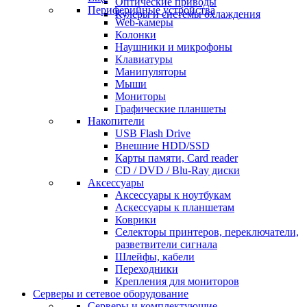
Оптические приводы
Периферийные устройства
Кулеры и системы охлаждения
Web-камеры
Колонки
Наушники и микрофоны
Клавиатуры
Манипуляторы
Мыши
Мониторы
Графические планшеты
Накопители
USB Flash Drive
Внешние HDD/SSD
Карты памяти, Card reader
CD / DVD / Blu-Ray диски
Аксессуары
Аксессуары к ноутбукам
Аскессуары к планшетам
Коврики
Селекторы принтеров, переключатели,
разветвители сигнала
Шлейфы, кабели
Переходники
Крепления для мониторов
Серверы и сетевое оборудование
Серверы и комплектующие