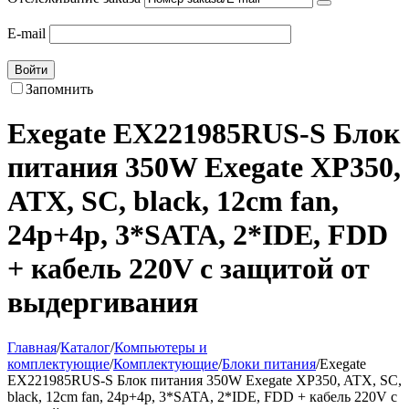
E-mail
Войти
Запомнить
Exegate EX221985RUS-S Блок
питания 350W Exegate XP350,
ATX, SC, black, 12cm fan,
24p+4p, 3*SATA, 2*IDE, FDD
+ кабель 220V с защитой от
выдергивания
Главная
/
Каталог
/
Компьютеры и
комплектующие
/
Комплектующие
/
Блоки питания
/
Exegate
EX221985RUS-S Блок питания 350W Exegate XP350, ATX, SC,
black, 12cm fan, 24p+4p, 3*SATA, 2*IDE, FDD + кабель 220V с