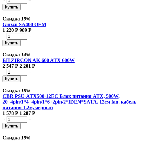
+
−
Купить
Скидка
19%
Ginzzu SA400 OEM
1 220
Р
989
Р
+
−
Купить
Скидка
14%
БП ZIRCON AK-600 ATX 600W
2 547
Р
2 201
Р
+
−
Купить
Скидка
18%
CBR PSU-ATX500-12EC Блок питания ATX, 500W,
20+4pin/1*4+4pin/1*6+2pin/2*IDE/4*SATA, 12см fan, кабель
питания 1.2м, черный
1 578
Р
1 287
Р
+
−
Купить
Скидка
19%