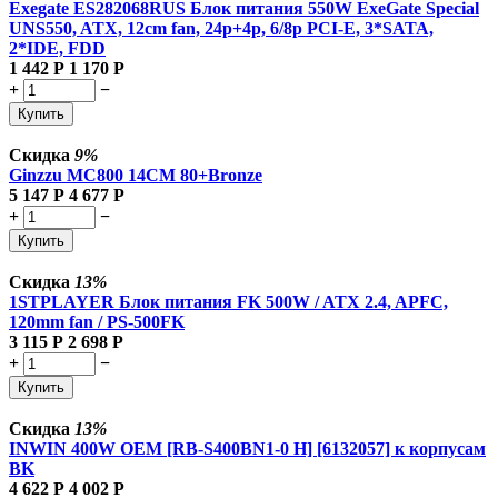
Exegate ES282068RUS Блок питания 550W ExeGate Special
UNS550, ATX, 12cm fan, 24p+4p, 6/8p PCI-E, 3*SATA,
2*IDE, FDD
1 442
Р
1 170
Р
+
−
Купить
Скидка
9%
Ginzzu MC800 14CM 80+Bronze
5 147
Р
4 677
Р
+
−
Купить
Скидка
13%
1STPLAYER Блок питания FK 500W / ATX 2.4, APFC,
120mm fan / PS-500FK
3 115
Р
2 698
Р
+
−
Купить
Скидка
13%
INWIN 400W OEM [RB-S400BN1-0 H] [6132057] к корпусам
BK
4 622
Р
4 002
Р