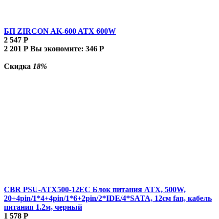
БП ZIRCON AK-600 ATX 600W
2 547
Р
2 201
Р
Вы экономите:
346
Р
Скидка
18%
CBR PSU-ATX500-12EC Блок питания ATX, 500W,
20+4pin/1*4+4pin/1*6+2pin/2*IDE/4*SATA, 12см fan, кабель
питания 1.2м, черный
1 578
Р