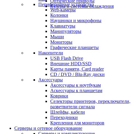
Оптические приводы
Периферийные устройства
Кулеры и системы охлаждения
Web-камеры
Колонки
Наушники и микрофоны
Клавиатуры
Манипуляторы
Мыши
Мониторы
Графические планшеты
Накопители
USB Flash Drive
Внешние HDD/SSD
Карты памяти, Card reader
CD / DVD / Blu-Ray диски
Аксессуары
Аксессуары к ноутбукам
Аскессуары к планшетам
Коврики
Селекторы принтеров, переключатели,
разветвители сигнала
Шлейфы, кабели
Переходники
Крепления для мониторов
Серверы и сетевое оборудование
Серверы и комплектующие