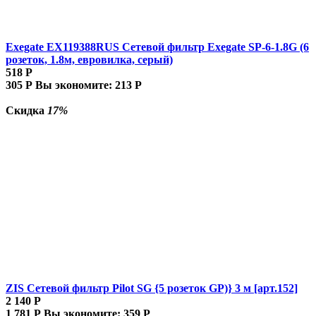
Exegate EX119388RUS Сетевой фильтр Exegate SP-6-1.8G (6
розеток, 1.8м, евровилка, серый)
518
Р
305
Р
Вы экономите:
213
Р
Скидка
17%
ZIS Сетевой фильтр Pilot SG {5 розеток GP)} 3 м [арт.152]
2 140
Р
1 781
Р
Вы экономите:
359
Р