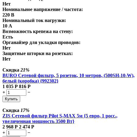
Нет
Номинальное напряжение / частота:
220 В
Номинальный ток нагрузки:
10 А
Возможность крепежа на стену:
Есть
Органайзер для укладки проводов:
Нет
Защитные шторки на розетках:
Нет
Скидка
21%
BURO Сетевой фильтр, 5 розеток, 10 метров, (500SH-10-W),
белый (коробка) {992302}
1 035
Р
816
Р
+
−
Купить
Скидка
17%
ZIS Сетевой фильтр Pilot S-MAX 5м {5 евро, 1 росс.,
увеличенная мощность 3500 Вт}
2 968
Р
2 474
Р
+
−