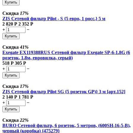
Купить
Скидка
17%
ZIS Сетевой фильтр Pilot - S {5 евро, 1 росс.} 5 м
2 820
Р
2 352
Р
+
−
Купить
Скидка
41%
Exegate EX119388RUS Сетевой фильтр Exegate SP-6-1.8G (6
розеток, 1.8м, евровилка, серый)
518
Р
305
Р
+
−
Купить
Скидка
17%
ZIS Сетевой фильтр Pilot SG {5 розеток GP)} 3 м [арт.152]
2 140
Р
1 781
Р
+
−
Купить
Скидка
22%
BURO Сетевой фильтр, 6 розеток, 5 метров, (600SH-16-5-B),
черный (коробка) {475279}