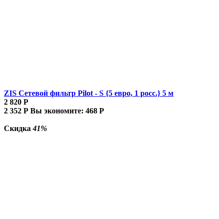
ZIS Сетевой фильтр Pilot - S {5 евро, 1 росс.} 5 м
2 820
Р
2 352
Р
Вы экономите:
468
Р
Скидка
41%