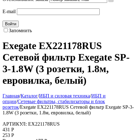
E-mail
Войти
Запомнить
Exegate EX221178RUS
Сетевой фильтр Exegate SP-
3-1.8W (3 розетки, 1.8м,
евровилка, белый)
Главная
/
Каталог
/
ИБП и силовая техника
/
ИБП и
опции
/
Сетевые фильтры, стабилизаторы и блок
розеток
/
Exegate EX221178RUS Сетевой фильтр Exegate SP-3-
1.8W (3 розетки, 1.8м, евровилка, белый)
АРТИКУЛ:
EX221178RUS
431
Р
253
Р