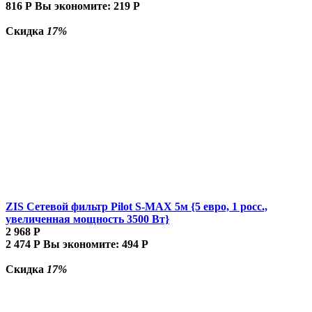
816
Р
Вы экономите:
219
Р
Скидка
17%
ZIS Сетевой фильтр Pilot S-MAX 5м {5 евро, 1 росс.,
увеличенная мощность 3500 Вт}
2 968
Р
2 474
Р
Вы экономите:
494
Р
Скидка
17%