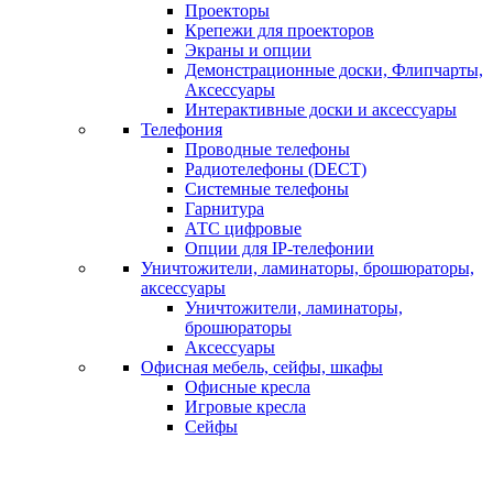
Проекторы
Крепежи для проекторов
Экраны и опции
Демонстрационные доски, Флипчарты,
Аксессуары
Интерактивные доски и аксессуары
Телефония
Проводные телефоны
Радиотелефоны (DECT)
Системные телефоны
Гарнитура
АТС цифровые
Опции для IP-телефонии
Уничтожители, ламинаторы, брошюраторы,
аксессуары
Уничтожители, ламинаторы,
брошюраторы
Аксессуары
Офисная мебель, сейфы, шкафы
Офисные кресла
Игровые кресла
Сейфы