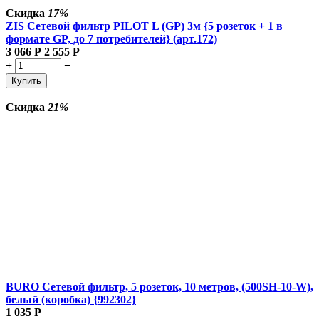
Скидка
17%
ZIS Сетевой фильтр PILOT L (GP) 3м {5 розеток + 1 в
формате GP, до 7 потребителей} (арт.172)
3 066
Р
2 555
Р
+
−
Купить
Скидка
21%
BURO Сетевой фильтр, 5 розеток, 10 метров, (500SH-10-W),
белый (коробка) {992302}
1 035
Р