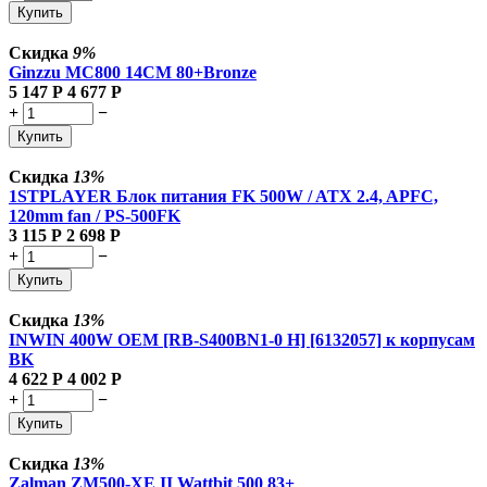
Купить
Скидка
9%
Ginzzu MC800 14CM 80+Bronze
5 147
Р
4 677
Р
+
−
Купить
Скидка
13%
1STPLAYER Блок питания FK 500W / ATX 2.4, APFC,
120mm fan / PS-500FK
3 115
Р
2 698
Р
+
−
Купить
Скидка
13%
INWIN 400W OEM [RB-S400BN1-0 H] [6132057] к корпусам
BK
4 622
Р
4 002
Р
+
−
Купить
Скидка
13%
Zalman
ZM500-XE II Wattbit 500 83+