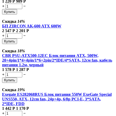
1 220
Р
989
Р
+
−
Купить
Скидка
14%
БП ZIRCON AK-600 ATX 600W
2 547
Р
2 201
Р
+
−
Купить
Скидка
18%
CBR PSU-ATX500-12EC Блок питания ATX, 500W,
20+4pin/1*4+4pin/1*6+2pin/2*IDE/4*SATA, 12см fan, кабель
питания 1.2м, черный
1 578
Р
1 287
Р
+
−
Купить
Скидка
19%
Exegate ES282068RUS Блок питания 550W ExeGate Special
UNS550, ATX, 12cm fan, 24p+4p, 6/8p PCI-E, 3*SATA,
2*IDE, FDD
1 442
Р
1 170
Р
+
−