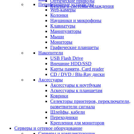
Оптические приводы
Периферийные устройства
Кулеры и системы охлаждения
Web-камеры
Колонки
Наушники и микрофоны
Клавиатуры
Манипуляторы
Мыши
Мониторы
Графические планшеты
Накопители
USB Flash Drive
Внешние HDD/SSD
Карты памяти, Card reader
CD / DVD / Blu-Ray диски
Аксессуары
Аксессуары к ноутбукам
Аскессуары к планшетам
Коврики
Селекторы принтеров, переключатели,
разветвители сигнала
Шлейфы, кабели
Переходники
Крепления для мониторов
Серверы и сетевое оборудование
Серверы и комплектующие