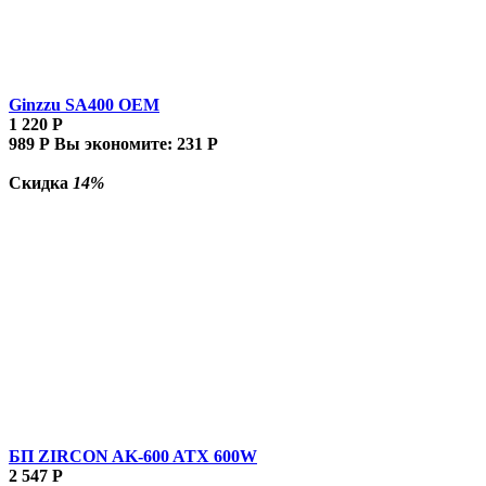
Ginzzu SA400 OEM
1 220
Р
989
Р
Вы экономите:
231
Р
Скидка
14%
БП ZIRCON AK-600 ATX 600W
2 547
Р