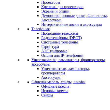
Проекторы
Крепежи для проекторов
Экраны и опции
Демонстрационные доски, Флипчарты,
Аксессуары
Интерактивные доски и аксессуары
Телефония
Проводные телефоны
Радиотелефоны (DECT)
Системные телефоны
Гарнитура
АТС цифровые
Опции для IP-телефонии
Уничтожители, ламинаторы, брошюраторы,
аксессуары
Уничтожители, ламинаторы,
брошюраторы
Аксессуары
Офисная мебель, сейфы, шкафы
Офисные кресла
Игровые кресла
Сейфы