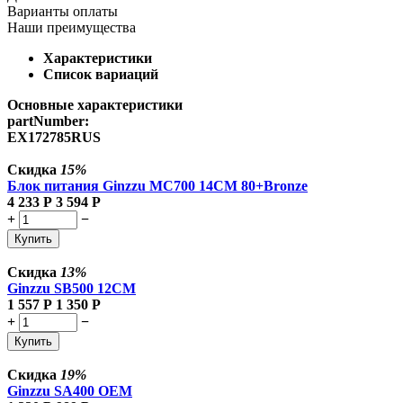
Варианты оплаты
Наши преимущества
Характеристики
Список вариаций
Основные характеристики
partNumber:
EX172785RUS
Скидка
15%
Блок питания Ginzzu MC700 14CM 80+Bronze
4 233
Р
3 594
Р
+
−
Купить
Скидка
13%
Ginzzu SB500 12CM
1 557
Р
1 350
Р
+
−
Купить
Скидка
19%
Ginzzu SA400 OEM