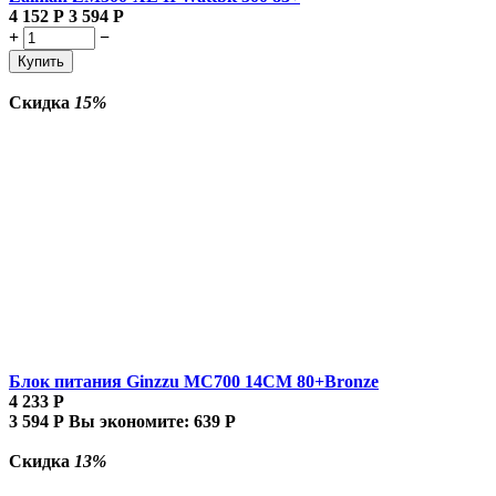
4 152
Р
3 594
Р
+
−
Купить
Скидка
15%
Блок питания Ginzzu MC700 14CM 80+Bronze
4 233
Р
3 594
Р
Вы экономите:
639
Р
Скидка
13%