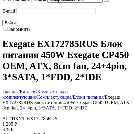
E-mail
Войти
Запомнить
Exegate EX172785RUS Блок
питания 450W Exegate CP450
OEM, ATX, 8cm fan, 24+4pin,
3*SATA, 1*FDD, 2*IDE
Главная
/
Каталог
/
Компьютеры и
комплектующие
/
Комплектующие
/
Блоки питания
/
Exegate
EX172785RUS Блок питания 450W Exegate CP450 OEM, ATX,
8cm fan, 24+4pin, 3*SATA, 1*FDD, 2*IDE
АРТИКУЛ:
EX172785RUS
1 205
Р
879
Р