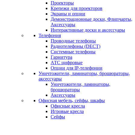
Проекторы
Крепежи для проекторов
Экраны и опции
Демонстрационные доски, Флипчарты,
Аксессуары
Интерактивные доски и аксессуары
Телефония
Проводные телефоны
Радиотелефоны (DECT)
Системные телефоны
Гарнитура
АТС цифровые
Опции для IP-телефонии
Уничтожители, ламинаторы, брошюраторы,
аксессуары
Уничтожители, ламинаторы,
брошюраторы
Аксессуары
Офисная мебель, сейфы, шкафы
Офисные кресла
Игровые кресла
Сейфы