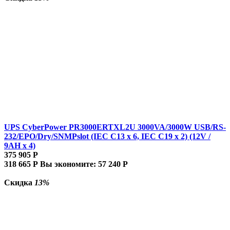
UPS CyberPower PR3000ERTXL2U 3000VA/3000W USB/RS-
232/EPO/Dry/SNMPslot (IEC C13 x 6, IEC C19 x 2) (12V /
9AH х 4)
375 905
Р
318 665
Р
Вы экономите:
57 240
Р
Скидка
13%