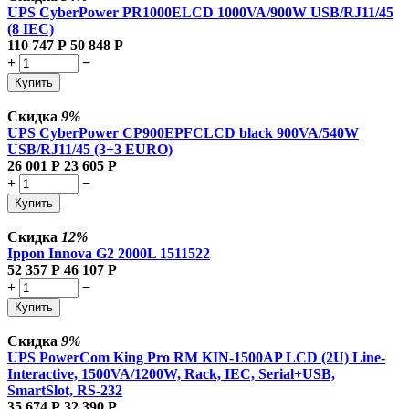
UPS CyberPower PR1000ELCD 1000VA/900W USB/RJ11/45
(8 IEC)
110 747
Р
50 848
Р
+
−
Купить
Скидка
9%
UPS CyberPower CP900EPFCLCD black 900VA/540W
USB/RJ11/45 (3+3 EURO)
26 001
Р
23 605
Р
+
−
Купить
Скидка
12%
Ippon Innova G2 2000L 1511522
52 357
Р
46 107
Р
+
−
Купить
Скидка
9%
UPS PowerCom King Pro RM KIN-1500AP LCD (2U) Line-
Interactive, 1500VA/1200W, Rack, IEC, Serial+USB,
SmartSlot, RS-232
35 674
Р
32 390
Р