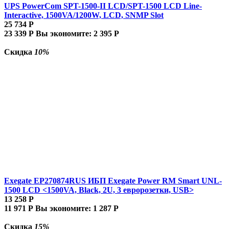
UPS PowerCom SPT-1500-II LCD/SPT-1500 LCD Line-
Interactive, 1500VA/1200W, LCD, SNMP Slot
25 734
Р
23 339
Р
Вы экономите:
2 395
Р
Скидка
10%
Exegate EP270874RUS ИБП Exegate Power RM Smart UNL-
1500 LCD <1500VA, Black, 2U, 3 евророзетки, USB>
13 258
Р
11 971
Р
Вы экономите:
1 287
Р
Скидка
15%