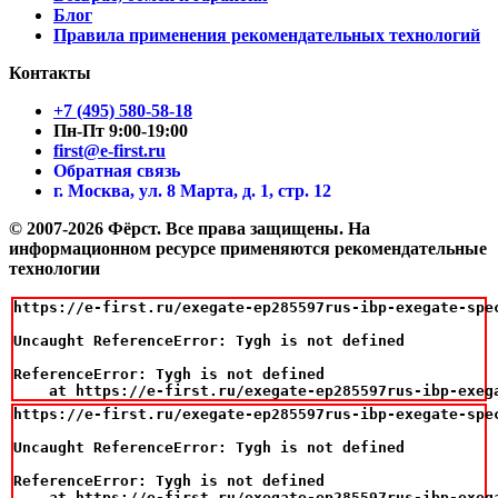
Блог
Правила применения рекомендательных технологий
Контакты
+7 (495) 580-58-18
Пн-Пт 9:00-19:00
first@e-first.ru
Обратная связь
г. Москва, ул. 8 Марта, д. 1, стр. 12
© 2007-2026 Фёрст. Все права защищены.
На
информационном ресурсе применяются рекомендательные
технологии
https://e-first.ru/exegate-ep285597rus-ibp-exegate-spe
Uncaught ReferenceError: Tygh is not defined

ReferenceError: Tygh is not defined

    at https://e-first.ru/exegate-ep285597rus-ibp-exeg
https://e-first.ru/exegate-ep285597rus-ibp-exegate-spe
Uncaught ReferenceError: Tygh is not defined

ReferenceError: Tygh is not defined

    at https://e-first.ru/exegate-ep285597rus-ibp-exeg