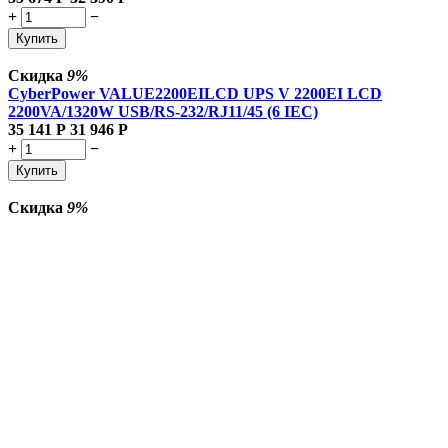
+
−
Купить
Скидка
9%
CyberPower VALUE2200EILCD UPS V 2200EI LCD
2200VA/1320W USB/RS-232/RJ11/45 (6 IEC)
35 141
Р
31 946
Р
+
−
Купить
Скидка
9%