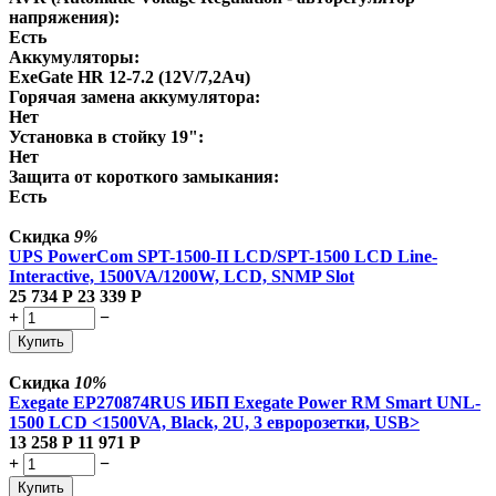
напряжения):
Есть
Аккумуляторы:
ExeGate HR 12-7.2 (12V/7,2Ач)
Горячая замена аккумулятора:
Нет
Установка в стойку 19":
Нет
Защита от короткого замыкания:
Есть
Скидка
9%
UPS PowerCom SPT-1500-II LCD/SPT-1500 LCD Line-
Interactive, 1500VA/1200W, LCD, SNMP Slot
25 734
Р
23 339
Р
+
−
Купить
Скидка
10%
Exegate EP270874RUS ИБП Exegate Power RM Smart UNL-
1500 LCD <1500VA, Black, 2U, 3 евророзетки, USB>
13 258
Р
11 971
Р
+
−
Купить