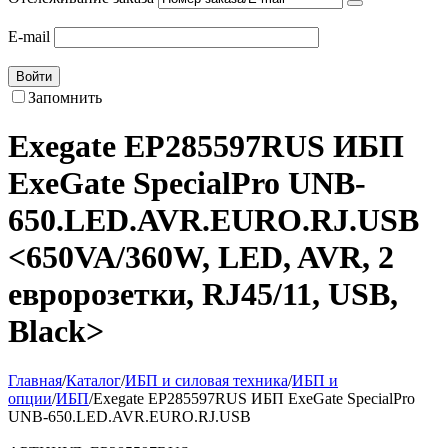
E-mail
Войти
Запомнить
Exegate EP285597RUS ИБП
ExeGate SpecialPro UNB-
650.LED.AVR.EURO.RJ.USB
<650VA/360W, LED, AVR, 2
евророзетки, RJ45/11, USB,
Black>
Главная
/
Каталог
/
ИБП и силовая техника
/
ИБП и
опции
/
ИБП
/
Exegate EP285597RUS ИБП ExeGate SpecialPro
UNB-650.LED.AVR.EURO.RJ.USB