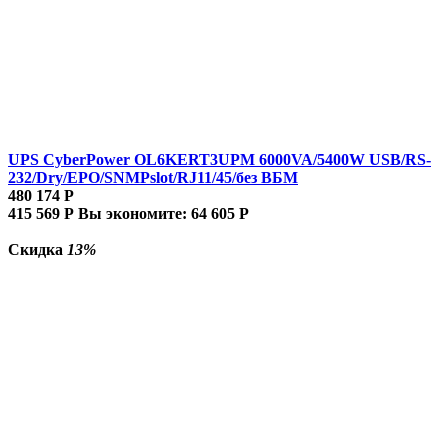
UPS CyberPower OL6KERT3UPM 6000VA/5400W USB/RS-
232/Dry/EPO/SNMPslot/RJ11/45/без ВБМ
480 174
Р
415 569
Р
Вы экономите:
64 605
Р
Скидка
13%