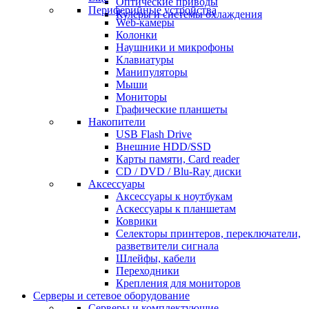
Оптические приводы
Периферийные устройства
Кулеры и системы охлаждения
Web-камеры
Колонки
Наушники и микрофоны
Клавиатуры
Манипуляторы
Мыши
Мониторы
Графические планшеты
Накопители
USB Flash Drive
Внешние HDD/SSD
Карты памяти, Card reader
CD / DVD / Blu-Ray диски
Аксессуары
Аксессуары к ноутбукам
Аскессуары к планшетам
Коврики
Селекторы принтеров, переключатели,
разветвители сигнала
Шлейфы, кабели
Переходники
Крепления для мониторов
Серверы и сетевое оборудование
Серверы и комплектующие