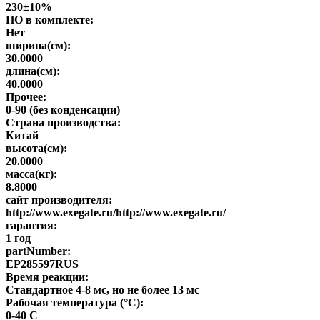
230±10%
ПО в комплекте:
Нет
ширина(см):
30.0000
длина(см):
40.0000
Прочее:
0-90 (без конденсации)
Страна производства:
Китай
высота(см):
20.0000
масса(кг):
8.8000
сайт производителя:
http://www.exegate.ru/http://www.exegate.ru/
гарантия:
1 год
partNumber:
EP285597RUS
Время реакции:
Стандартное 4-8 мс, но не более 13 мс
Рабочая температура (°C):
0-40 C