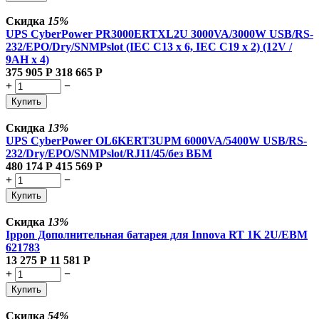
Скидка
15%
UPS CyberPower PR3000ERTXL2U 3000VA/3000W USB/RS-
232/EPO/Dry/SNMPslot (IEC C13 x 6, IEC C19 x 2) (12V /
9AH х 4)
375 905
Р
318 665
Р
+
−
Купить
Скидка
13%
UPS CyberPower OL6KERT3UPM 6000VA/5400W USB/RS-
232/Dry/EPO/SNMPslot/RJ11/45/без ВБМ
480 174
Р
415 569
Р
+
−
Купить
Скидка
13%
Ippon Дополнительная батарея для Innova RT 1K 2U/EBM
621783
13 275
Р
11 581
Р
+
−
Купить
Скидка
54%