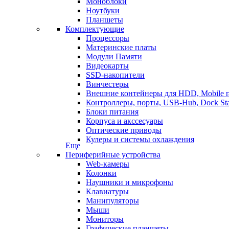
Моноблоки
Ноутбуки
Планшеты
Комплектующие
Процессоры
Материнские платы
Модули Памяти
Видеокарты
SSD-накопители
Винчестеры
Внешние контейнеры для HDD, Mobile r
Контроллеры, порты, USB-Hub, Dock Sta
Блоки питания
Корпуса и акссесуары
Оптические приводы
Кулеры и системы охлаждения
Еще
Периферийные устройства
Web-камеры
Колонки
Наушники и микрофоны
Клавиатуры
Манипуляторы
Мыши
Мониторы
Графические планшеты