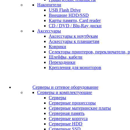
Накопители
USB Flash Drive
Внешние HDD/SSD
Карты памяти, Card reader
CD / DVD / Blu-Ray диски
Аксессуары
Аксессуары к ноутбукам
Аскессуары к планшетам
Коврики
Селекторы принтеров, переключатели, р
Шлейфы, кабели
Переходники
Крепления для мониторов
Серверы и сетевое оборудование
Серверы и комплектующие
Серверы
Серверные процессоры
Серверные материнские платы
Серверная память
Серверные корпуса
Серверные HDD
Серверные SSD