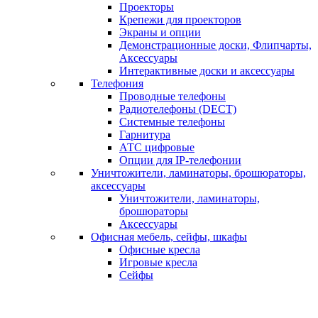
Проекторы
Крепежи для проекторов
Экраны и опции
Демонстрационные доски, Флипчарты,
Аксессуары
Интерактивные доски и аксессуары
Телефония
Проводные телефоны
Радиотелефоны (DECT)
Системные телефоны
Гарнитура
АТС цифровые
Опции для IP-телефонии
Уничтожители, ламинаторы, брошюраторы,
аксессуары
Уничтожители, ламинаторы,
брошюраторы
Аксессуары
Офисная мебель, сейфы, шкафы
Офисные кресла
Игровые кресла
Сейфы