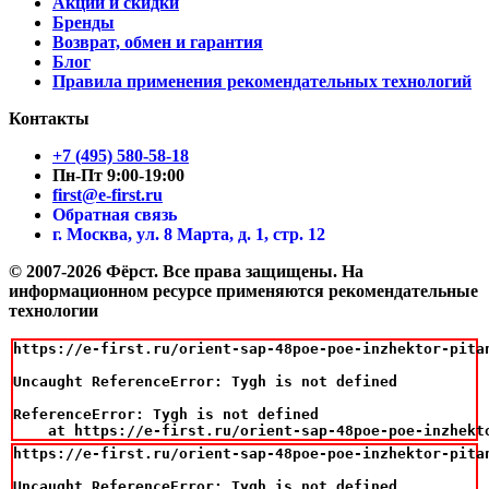
Акции и скидки
Бренды
Возврат, обмен и гарантия
Блог
Правила применения рекомендательных технологий
Контакты
+7 (495) 580-58-18
Пн-Пт 9:00-19:00
first@e-first.ru
Обратная связь
г. Москва, ул. 8 Марта, д. 1, стр. 12
© 2007-2026 Фёрст. Все права защищены.
На
информационном ресурсе применяются рекомендательные
технологии
https://e-first.ru/orient-sap-48poe-poe-inzhektor-pita
Uncaught ReferenceError: Tygh is not defined

ReferenceError: Tygh is not defined

    at https://e-first.ru/orient-sap-48poe-poe-inzhekt
https://e-first.ru/orient-sap-48poe-poe-inzhektor-pita
Uncaught ReferenceError: Tygh is not defined
