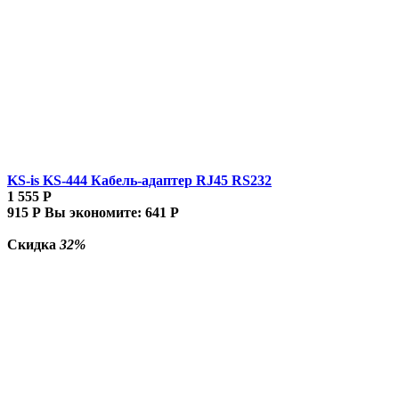
KS-is KS-444 Кабель-адаптер RJ45 RS232
1 555
Р
915
Р
Вы экономите:
641
Р
Скидка
32%