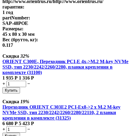
http://www.orientrus.ru/http://www.orientrus.ru/
гарантия:
1 год
partNumber:
SAP-48POE
Размеры:
45 x 80 x 30 мм
Вес (брутто, кг):
0.117
Скидка
32%
ORIENT C300E, Переходник PCI-E 4x->M.2 M-key NVMe
SSD, тип 2230/2242/2260/2280, планки крепления в
комплекте (31100)
1 935
Р
1 316
Р
+
−
Купить
Скидка
19%
Переходник ORIENT C303E2 PCI-Ex8->2 x M.2 M-key
NVMe SSD, тип 2230/2242/2260/2280/22110, 2 планки
крепления в комплекте (31325)
6 680
Р
5 423
Р
+
−
Купить