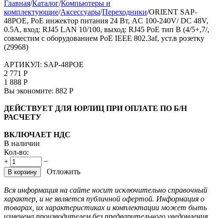
Главная
/
Каталог
/
Компьютеры и
комплектующие
/
Аксессуары
/
Переходники
/
ORIENT SAP-
48POE, PoE инжектор питания 24 Вт, AC 100-240V/ DC 48V,
0.5A, вход: RJ45 LAN 10/100, выход: RJ45 PoE тип B (4/5+,7/,
совместим с оборудованием PoE IEEE 802.3af, уст.в розетку
(29968)
АРТИКУЛ:
SAP-48POE
2 771
Р
1 888
Р
Вы экономите:
882
Р
ДЕЙСТВУЕТ ДЛЯ ЮРЛИЦ ПРИ ОПЛАТЕ ПО Б/Н
РАСЧЕТУ
ВКЛЮЧАЕТ НДС
В наличии
Кол-во:
+
−
Отложить
В корзину
Вся информация на сайте носит исключительно справочный
характер, и не является публичной офертой. Информация о
товарах, их характеристиках и комплектации может быть
изменена производителем без предварительного уведомления,