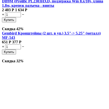
DB9M (Prolific PL2303HXD, поддержка Win 8.x/10), длина
1.8м, крепеж разъема - винты
2 403
Р
1 634
Р
+
−
Купить
Скидка
42%
Gembird Кронштейны (2 шт. в уп.) 3.5"-> 5.25" (металл)
MF-543
651
Р
377
Р
+
−
Купить
Скидка
32%