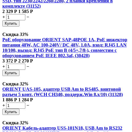
SSD, тип 2230/2242/2260/2280, 2 планки крепления в
комплекте (31152)
2 329
Р
1 585
Р
+
−
Купить
Скидка
33%
PoE оборудование ORIENT SAP-48POE 1A, PoE инжектор
питания 48W, AC 100-240V/ DC 48V, 1.0A, вход: RJ45 LAN
10/100, выход: RJ45 PoE тип B (4/5+,7/8-), совместим с
оборудованием PoE IEEE 802.3af, (30428)
3 372
Р
2 270
Р
+
−
Купить
Скидка
32%
ORIENT UAS-105, адаптер USB Am to RS485, винтовой
разъем 5 конт. (WCH CH340, поддерж.Win 8.x/10) (31328)
1 886
Р
1 284
Р
+
−
Купить
Скидка
32%
ORIENT Кабель-адаптер USS-101N18, USB Am to RS232