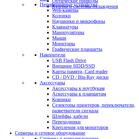
Оптические приводы
Периферийные устройства
Кулеры и системы охлаждения
Web-камеры
Колонки
Наушники и микрофоны
Клавиатуры
Манипуляторы
Мыши
Мониторы
Графические планшеты
Накопители
USB Flash Drive
Внешние HDD/SSD
Карты памяти, Card reader
CD / DVD / Blu-Ray диски
Аксессуары
Аксессуары к ноутбукам
Аскессуары к планшетам
Коврики
Селекторы принтеров, переключатели,
разветвители сигнала
Шлейфы, кабели
Переходники
Крепления для мониторов
Серверы и сетевое оборудование
Серверы и комплектующие