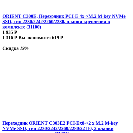
ORIENT C300E, Переходник PCI-E 4x->M.2 M-key NVMe
SSD, тип 2230/2242/2260/2280, планки крепления в
комплекте (31100)
1 935
Р
1 316
Р
Вы экономите:
619
Р
Скидка
19%
Переходник ORIENT C303E2 PCI-Ex8->2 x M.2 M-key
NVMe SSD, тип 2230/2242/2260/2280/22110, 2 планки