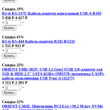
Скидка
19%
KS-is KS-537U Кабель-адаптер консольный USB-A RJ45
5 450
Р
4 417
Р
+
−
Купить
Скидка
41%
KS-is KS-444 Кабель-адаптер RJ45 RS232
1 555
Р
915
Р
+
−
Купить
Скидка
32%
ORIENT UHD-502N, USB 3.2 Gen1 (USB 3.0) адаптер для
SSD & HDD 2.5" SATA 6GB/s (JMS578, поддержка UASP),
кабель подключения USB Type-A (31277)
3 513
Р
2 391
Р
+
−
Купить
Скидка
32%
ORIENT C302E, Переходник PCI-Ex1->M.2 M-key NVMe