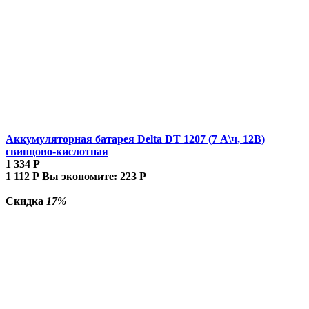
Аккумуляторная батарея Delta DT 1207 (7 А\ч, 12В)
свинцово-кислотная
1 334
Р
1 112
Р
Вы экономите:
223
Р
Скидка
17%