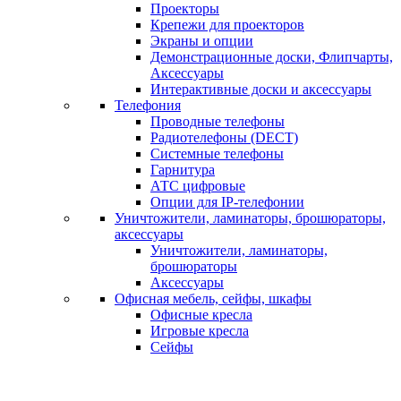
Проекторы
Крепежи для проекторов
Экраны и опции
Демонстрационные доски, Флипчарты,
Аксессуары
Интерактивные доски и аксессуары
Телефония
Проводные телефоны
Радиотелефоны (DECT)
Системные телефоны
Гарнитура
АТС цифровые
Опции для IP-телефонии
Уничтожители, ламинаторы, брошюраторы,
аксессуары
Уничтожители, ламинаторы,
брошюраторы
Аксессуары
Офисная мебель, сейфы, шкафы
Офисные кресла
Игровые кресла
Сейфы