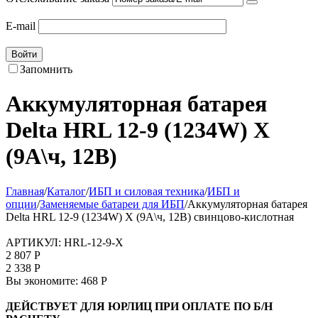
E-mail
Войти
Запомнить
Аккумуляторная батарея
Delta HRL 12-9 (1234W) X
(9А\ч, 12В)
Главная
/
Каталог
/
ИБП и силовая техника
/
ИБП и
опции
/
Заменяемые батареи для ИБП
/
Аккумуляторная батарея
Delta HRL 12-9 (1234W) X (9А\ч, 12В) свинцово-кислотная
АРТИКУЛ:
HRL-12-9-X
2 807
Р
2 338
Р
Вы экономите:
468
Р
ДЕЙСТВУЕТ ДЛЯ ЮРЛИЦ ПРИ ОПЛАТЕ ПО Б/Н