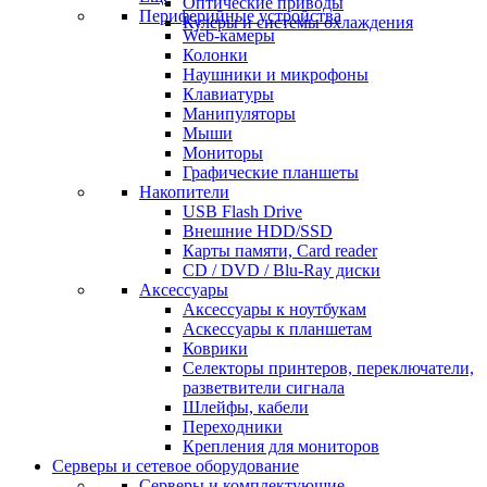
Оптические приводы
Периферийные устройства
Кулеры и системы охлаждения
Web-камеры
Колонки
Наушники и микрофоны
Клавиатуры
Манипуляторы
Мыши
Мониторы
Графические планшеты
Накопители
USB Flash Drive
Внешние HDD/SSD
Карты памяти, Card reader
CD / DVD / Blu-Ray диски
Аксессуары
Аксессуары к ноутбукам
Аскессуары к планшетам
Коврики
Селекторы принтеров, переключатели,
разветвители сигнала
Шлейфы, кабели
Переходники
Крепления для мониторов
Серверы и сетевое оборудование
Серверы и комплектующие