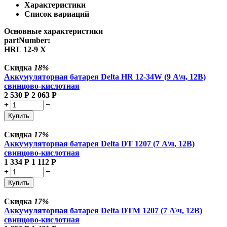
Характеристики
Список вариаций
Основные характеристики
partNumber:
HRL 12-9 X
Скидка
18%
Аккумуляторная батарея Delta HR 12-34W (9 А\ч, 12В)
свинцово-кислотная
2 530
Р
2 063
Р
+
−
Купить
Скидка
17%
Аккумуляторная батарея Delta DT 1207 (7 А\ч, 12В)
свинцово-кислотная
1 334
Р
1 112
Р
+
−
Купить
Скидка
17%
Аккумуляторная батарея Delta DTM 1207 (7 А\ч, 12В)
свинцово-кислотная