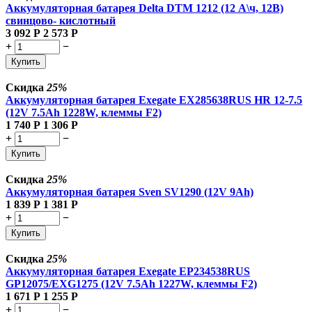
Аккумуляторная батарея Delta DTM 1212 (12 А\ч, 12В)
свинцово- кислотный
3 092
Р
2 573
Р
+
−
Купить
Скидка
25%
Аккумуляторная батарея Exegate EX285638RUS HR 12-7.5
(12V 7.5Ah 1228W, клеммы F2)
1 740
Р
1 306
Р
+
−
Купить
Скидка
25%
Аккумуляторная батарея Sven SV1290 (12V 9Ah)
1 839
Р
1 381
Р
+
−
Купить
Скидка
25%
Аккумуляторная батарея Exegate EP234538RUS
GP12075/EXG1275 (12V 7.5Ah 1227W, клеммы F2)
1 671
Р
1 255
Р
+
−