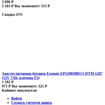
2 696
Р
2 181
Р
Вы экономите:
515
Р
Скидка
25%
Аккумуляторная батарея Exegate EP129858RUS DTM 1207
(12V 7Ah, клеммы F2)
1 292
Р
971
Р
Вы экономите:
321
Р
Кабинет покупателя
Войти
Создать учетную запись