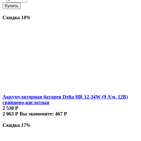
Купить
Скидка
18%
Аккумуляторная батарея Delta HR 12-34W (9 А\ч, 12В)
свинцово-кислотная
2 530
Р
2 063
Р
Вы экономите:
467
Р
Скидка
17%