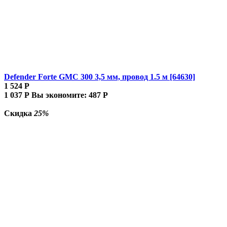
Defender Forte GMC 300 3,5 мм, провод 1.5 м [64630]
1 524
Р
1 037
Р
Вы экономите:
487
Р
Скидка
25%