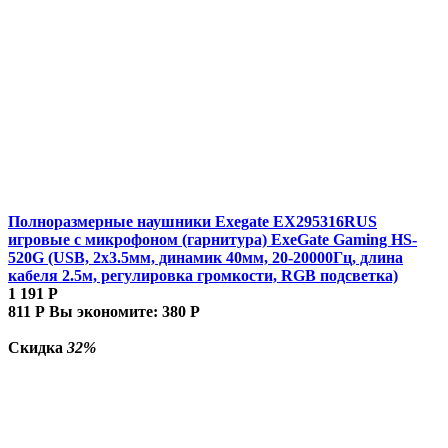
Полноразмерные наушники Exegate EX295316RUS
игровые с микрофоном (гарнитура) ExeGate Gaming HS-
520G (USB, 2x3.5мм, динамик 40мм, 20-20000Гц, длина
кабеля 2.5м, регулировка громкости, RGB подсветка)
1 191
Р
811
Р
Вы экономите:
380
Р
Скидка
32%