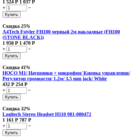
1 524
Р
1 037
Р
+
−
Купить
Скидка
25%
A4Tech Fstyler FH100 черный 2м накладные (FH100
(STONE BLACK))
1 958
Р
1 470
Р
+
−
Купить
Скидка
41%
HOCO M1/ Наушники + микрофон/ Кнопка управления/
Регулятор громкости/ 1.2м/ 3.5 mm jack/ White
432
Р
254
Р
+
−
Купить
Скидка
32%
Logitech Stereo Headset H110 981-000472
1 161
Р
787
Р
+
−
Купить