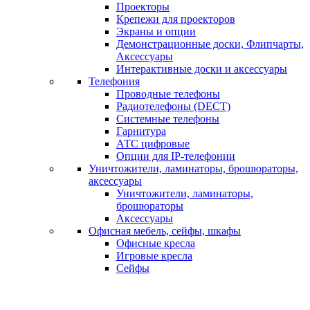
Проекторы
Крепежи для проекторов
Экраны и опции
Демонстрационные доски, Флипчарты,
Аксессуары
Интерактивные доски и аксессуары
Телефония
Проводные телефоны
Радиотелефоны (DECT)
Системные телефоны
Гарнитура
АТС цифровые
Опции для IP-телефонии
Уничтожители, ламинаторы, брошюраторы,
аксессуары
Уничтожители, ламинаторы,
брошюраторы
Аксессуары
Офисная мебель, сейфы, шкафы
Офисные кресла
Игровые кресла
Сейфы