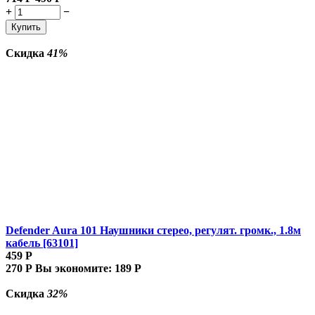
+
−
Купить
Скидка
41%
Defender Aura 101 Наушники стерео, регулят. громк., 1.8м
кабель [63101]
459
Р
270
Р
Вы экономите:
189
Р
Скидка
32%