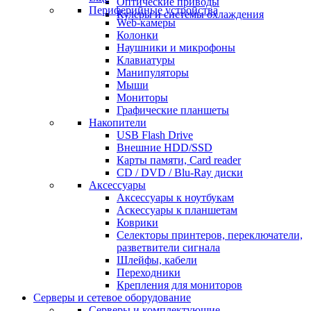
Оптические приводы
Периферийные устройства
Кулеры и системы охлаждения
Web-камеры
Колонки
Наушники и микрофоны
Клавиатуры
Манипуляторы
Мыши
Мониторы
Графические планшеты
Накопители
USB Flash Drive
Внешние HDD/SSD
Карты памяти, Card reader
CD / DVD / Blu-Ray диски
Аксессуары
Аксессуары к ноутбукам
Аскессуары к планшетам
Коврики
Селекторы принтеров, переключатели,
разветвители сигнала
Шлейфы, кабели
Переходники
Крепления для мониторов
Серверы и сетевое оборудование
Серверы и комплектующие