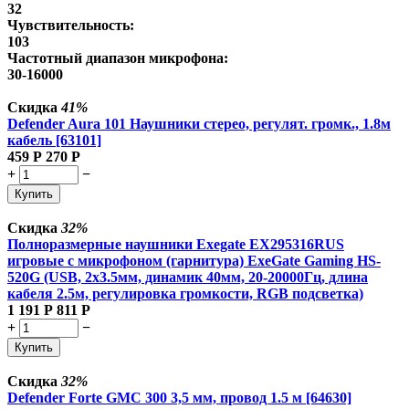
32
Чувствительность:
103
Частотный диапазон микрофона:
30-16000
Скидка
41%
Defender Aura 101 Наушники стерео, регулят. громк., 1.8м
кабель [63101]
459
Р
270
Р
+
−
Купить
Скидка
32%
Полноразмерные наушники Exegate EX295316RUS
игровые с микрофоном (гарнитура) ExeGate Gaming HS-
520G (USB, 2x3.5мм, динамик 40мм, 20-20000Гц, длина
кабеля 2.5м, регулировка громкости, RGB подсветка)
1 191
Р
811
Р
+
−
Купить
Скидка
32%
Defender Forte GMC 300 3,5 мм, провод 1.5 м [64630]