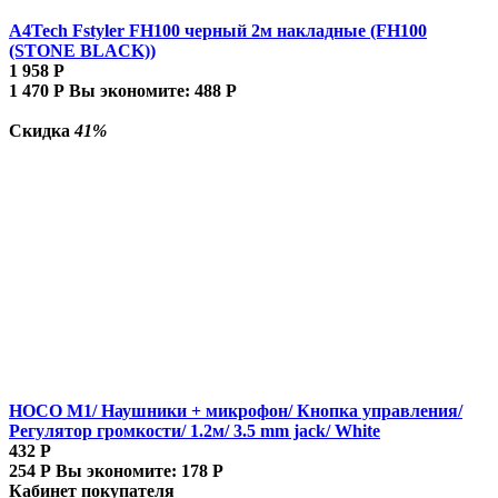
A4Tech Fstyler FH100 черный 2м накладные (FH100
(STONE BLACK))
1 958
Р
1 470
Р
Вы экономите:
488
Р
Скидка
41%
HOCO M1/ Наушники + микрофон/ Кнопка управления/
Регулятор громкости/ 1.2м/ 3.5 mm jack/ White
432
Р
254
Р
Вы экономите:
178
Р
Кабинет покупателя