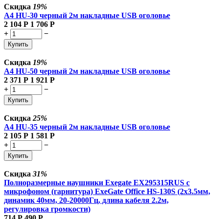
Скидка
19%
A4 HU-30 черный 2м накладные USB оголовье
2 104
Р
1 706
Р
+
−
Купить
Скидка
19%
A4 HU-50 черный 2м накладные USB оголовье
2 371
Р
1 921
Р
+
−
Купить
Скидка
25%
A4 HU-35 черный 2м накладные USB оголовье
2 105
Р
1 581
Р
+
−
Купить
Скидка
31%
Полноразмерные наушники Exegate EX295315RUS с
микрофоном (гарнитура) ExeGate Office HS-130S (2x3.5мм,
динамик 40мм, 20-20000Гц, длина кабеля 2.2м,
регулировка громкости)
714
Р
490
Р