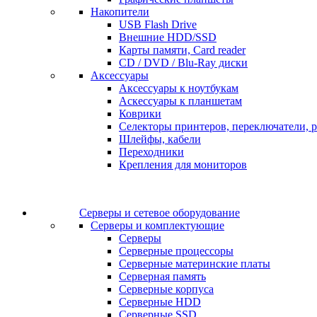
Накопители
USB Flash Drive
Внешние HDD/SSD
Карты памяти, Card reader
CD / DVD / Blu-Ray диски
Аксессуары
Аксессуары к ноутбукам
Аскессуары к планшетам
Коврики
Селекторы принтеров, переключатели, р
Шлейфы, кабели
Переходники
Крепления для мониторов
Серверы и сетевое оборудование
Серверы и комплектующие
Серверы
Серверные процессоры
Серверные материнские платы
Серверная память
Серверные корпуса
Серверные HDD
Серверные SSD