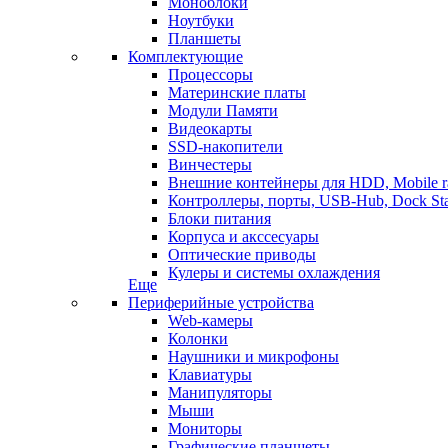
Моноблоки
Ноутбуки
Планшеты
Комплектующие
Процессоры
Материнские платы
Модули Памяти
Видеокарты
SSD-накопители
Винчестеры
Внешние контейнеры для HDD, Mobile r
Контроллеры, порты, USB-Hub, Dock Sta
Блоки питания
Корпуса и акссесуары
Оптические приводы
Кулеры и системы охлаждения
Еще
Периферийные устройства
Web-камеры
Колонки
Наушники и микрофоны
Клавиатуры
Манипуляторы
Мыши
Мониторы
Графические планшеты