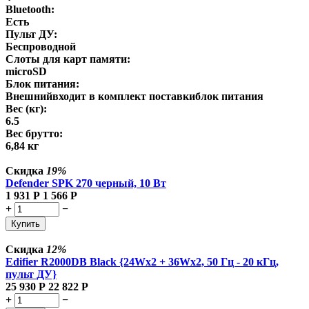
Bluetooth:
Есть
Пульт ДУ:
Беспроводной
Слоты для карт памяти:
microSD
Блок питания:
Внешнийвходит в комплект поставкиблок питания
Вес (кг):
6.5
Вес брутто:
6,84 кг
Скидка
19%
Defender SPK 270 черный, 10 Вт
1 931
Р
1 566
Р
+
−
Купить
Скидка
12%
Edifier R2000DB Black {24Wx2 + 36Wx2, 50 Гц - 20 кГц,
пульт ДУ}
25 930
Р
22 822
Р
+
−