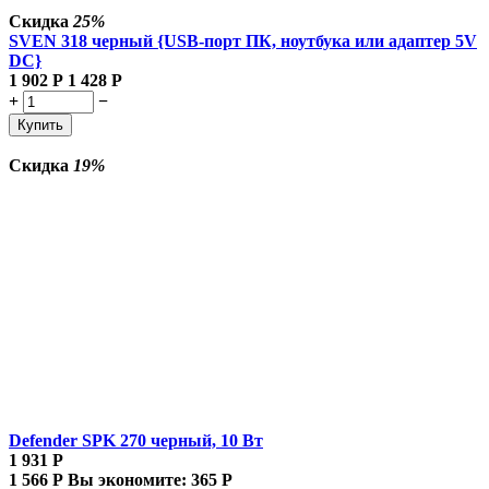
Скидка
25%
SVEN 318 черный {USB-порт ПК, ноутбука или адаптер 5V
DC}
1 902
Р
1 428
Р
+
−
Купить
Скидка
19%
Defender SPK 270 черный, 10 Вт
1 931
Р
1 566
Р
Вы экономите:
365
Р