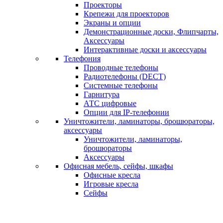
Проекторы
Крепежи для проекторов
Экраны и опции
Демонстрационные доски, Флипчарты,
Аксессуары
Интерактивные доски и аксессуары
Телефония
Проводные телефоны
Радиотелефоны (DECT)
Системные телефоны
Гарнитура
АТС цифровые
Опции для IP-телефонии
Уничтожители, ламинаторы, брошюраторы,
аксессуары
Уничтожители, ламинаторы,
брошюраторы
Аксессуары
Офисная мебель, сейфы, шкафы
Офисные кресла
Игровые кресла
Сейфы