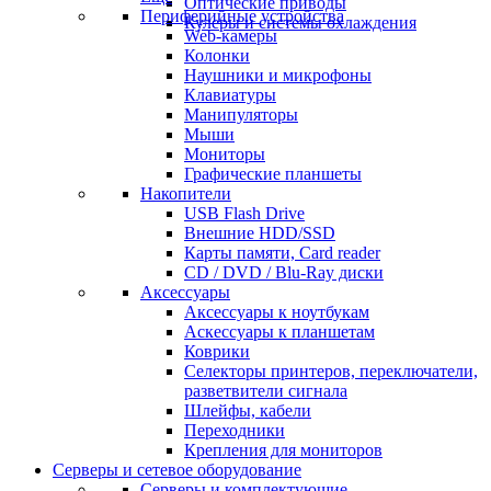
Оптические приводы
Периферийные устройства
Кулеры и системы охлаждения
Web-камеры
Колонки
Наушники и микрофоны
Клавиатуры
Манипуляторы
Мыши
Мониторы
Графические планшеты
Накопители
USB Flash Drive
Внешние HDD/SSD
Карты памяти, Card reader
CD / DVD / Blu-Ray диски
Аксессуары
Аксессуары к ноутбукам
Аскессуары к планшетам
Коврики
Селекторы принтеров, переключатели,
разветвители сигнала
Шлейфы, кабели
Переходники
Крепления для мониторов
Серверы и сетевое оборудование
Серверы и комплектующие