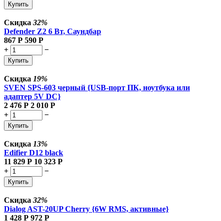
Купить
Скидка
32%
Defender Z2 6 Вт, Саундбар
867
Р
590
Р
+
−
Купить
Скидка
19%
SVEN SPS-603 черный {USB-порт ПК, ноутбука или
адаптер 5V DC}
2 476
Р
2 010
Р
+
−
Купить
Скидка
13%
Edifier D12 black
11 829
Р
10 323
Р
+
−
Купить
Скидка
32%
Dialog AST-20UP Cherry {6W RMS, активные}
1 428
Р
972
Р