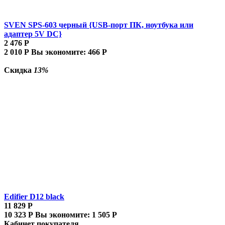
SVEN SPS-603 черный {USB-порт ПК, ноутбука или
адаптер 5V DC}
2 476
Р
2 010
Р
Вы экономите:
466
Р
Скидка
13%
Edifier D12 black
11 829
Р
10 323
Р
Вы экономите:
1 505
Р
Кабинет покупателя