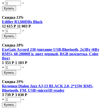
+
−
Купить
Скидка
13%
Edifier R1280DBs Black
12 615
Р
11 003
Р
+
−
Купить
Скидка
18%
ExeGate Accord 230 (питание USB,Bluetooth, 2х3Вт (6Вт
RMS), 60-20000Гц, цвет черный, RGB подсветка, Color
Box)
1 353
Р
1 103
Р
+
−
Купить
Скидка
19%
Колонки Dialog Jazz AJ-13 BLACK 2.0, 2*15W RMS,
Bluetooth, FM, USB+microSD reader
3 739
Р
3 030
Р
+
−
Купить