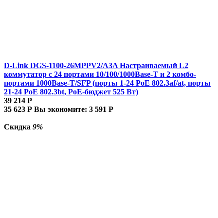
D-Link DGS-1100-26MPPV2/A3A Настраиваемый L2
коммутатор с 24 портами 10/100/1000Base-T и 2 комбо-
портами 1000Base-T/SFP (порты 1-24 PoE 802.3af/at, порты
21-24 PoE 802.3bt, PoE-бюджет 525 Вт)
39 214
Р
35 623
Р
Вы экономите:
3 591
Р
Скидка
9%