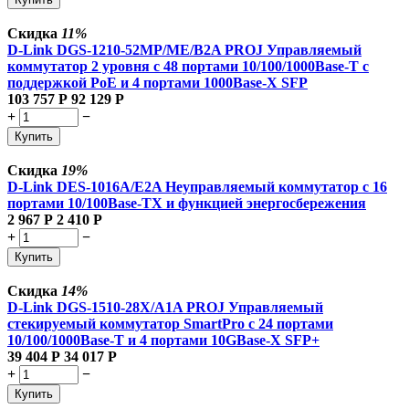
Скидка
11%
D-Link DGS-1210-52MP/ME/B2A PROJ Управляемый
коммутатор 2 уровня с 48 портами 10/100/1000Base-T с
поддержкой PoE и 4 портами 1000Base-X SFP
103 757
Р
92 129
Р
+
−
Купить
Скидка
19%
D-Link DES-1016A/E2A Неуправляемый коммутатор с 16
портами 10/100Base-TX и функцией энергосбережения
2 967
Р
2 410
Р
+
−
Купить
Скидка
14%
D-Link DGS-1510-28X/A1A PROJ Управляемый
стекируемый коммутатор SmartPro с 24 портами
10/100/1000Base-T и 4 портами 10GBase-X SFP+
39 404
Р
34 017
Р
+
−
Купить