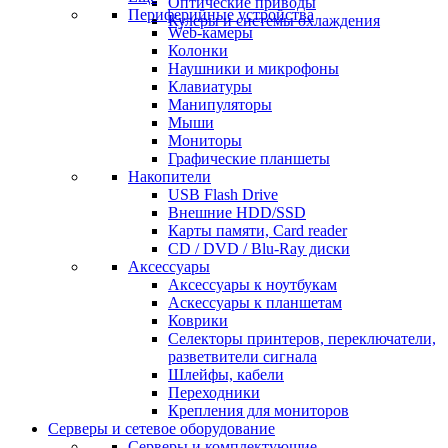
Оптические приводы
Периферийные устройства
Кулеры и системы охлаждения
Web-камеры
Колонки
Наушники и микрофоны
Клавиатуры
Манипуляторы
Мыши
Мониторы
Графические планшеты
Накопители
USB Flash Drive
Внешние HDD/SSD
Карты памяти, Card reader
CD / DVD / Blu-Ray диски
Аксессуары
Аксессуары к ноутбукам
Аскессуары к планшетам
Коврики
Селекторы принтеров, переключатели,
разветвители сигнала
Шлейфы, кабели
Переходники
Крепления для мониторов
Серверы и сетевое оборудование
Серверы и комплектующие