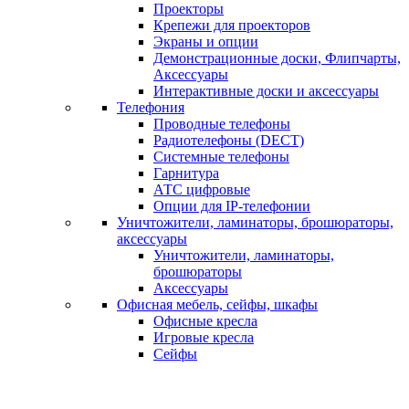
Проекторы
Крепежи для проекторов
Экраны и опции
Демонстрационные доски, Флипчарты,
Аксессуары
Интерактивные доски и аксессуары
Телефония
Проводные телефоны
Радиотелефоны (DECT)
Системные телефоны
Гарнитура
АТС цифровые
Опции для IP-телефонии
Уничтожители, ламинаторы, брошюраторы,
аксессуары
Уничтожители, ламинаторы,
брошюраторы
Аксессуары
Офисная мебель, сейфы, шкафы
Офисные кресла
Игровые кресла
Сейфы