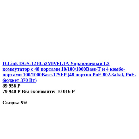
D-Link DGS-1210-52MP/FL1A Управляемый L2
коммутатор с 48 портами 10/100/1000Base-T и 4 комбо-
портами 100/1000Base-T/SFP (48 портов PoE 802.3af/at, PoE-
бюджет 370 Вт)
89 956
Р
79 940
Р
Вы экономите:
10 016
Р
Скидка
9%