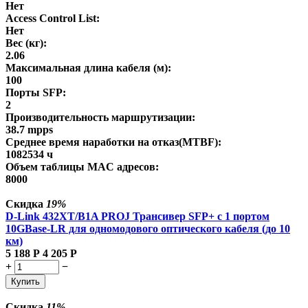
Нет
Access Control List:
Нет
Вес (кг):
2.06
Максимальная длина кабеля (м):
100
Порты SFP:
2
Производительность маршрутизации:
38.7 mpps
Среднее время наработки на отказ(MTBF):
1082534 ч
Объем таблицы MAC адресов:
8000
Скидка
19%
D-Link 432XT/B1A PROJ Трансивер SFP+ с 1 портом
10GBase-LR для одномодового оптического кабеля (до 10
км)
5 188
Р
4 205
Р
+
−
Купить
Скидка
11%