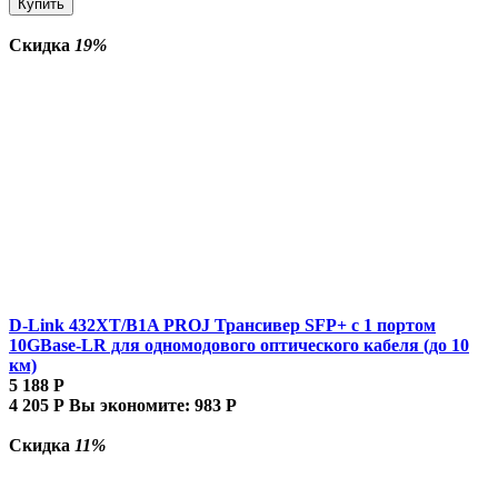
Купить
Скидка
19%
D-Link 432XT/B1A PROJ Трансивер SFP+ с 1 портом
10GBase-LR для одномодового оптического кабеля (до 10
км)
5 188
Р
4 205
Р
Вы экономите:
983
Р
Скидка
11%