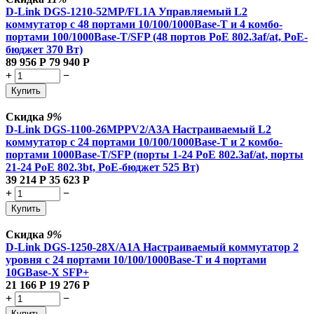
D-Link DGS-1210-52MP/FL1A Управляемый L2
коммутатор с 48 портами 10/100/1000Base-T и 4 комбо-
портами 100/1000Base-T/SFP (48 портов PoE 802.3af/at, PoE-
бюджет 370 Вт)
89 956
Р
79 940
Р
+
−
Купить
Скидка
9%
D-Link DGS-1100-26MPPV2/A3A Настраиваемый L2
коммутатор с 24 портами 10/100/1000Base-T и 2 комбо-
портами 1000Base-T/SFP (порты 1-24 PoE 802.3af/at, порты
21-24 PoE 802.3bt, PoE-бюджет 525 Вт)
39 214
Р
35 623
Р
+
−
Купить
Скидка
9%
D-Link DGS-1250-28X/A1A Настраиваемый коммутатор 2
уровня c 24 портами 10/100/1000Base-T и 4 портами
10GBase-X SFP+
21 166
Р
19 276
Р
+
−
Купить