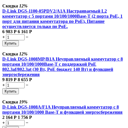
Скидка
12%
D-Link DGS-1100-05PDV2/A1A Настраиваемый L2
коммутатор с 5 портами 10/100/1000Base-T (2 порта PoE, 1
порт для питания коммутатора по PoE). Питание
осуществляется только по PoE.
6 983
Р
6 161
Р
+
−
Купить
Скидка
12%
D-Link DGS-1008MP/B1A Неуправляемый коммутатор с 8
портами 10/100/1000Base-T с поддержкой PoE
802.3af/802.3at (30 Вт, PoE бюджет 140 Вт) и функцией
энергосбережения
9 819
Р
8 655
Р
+
−
Купить
Скидка
19%
D-Link DGS-1008A/F1A Неуправляемый коммутатор с 8
портами 10/100/1000 Base-T и функцией энергосбережения
2 164
Р
1 756
Р
+
−