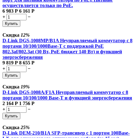
осуществляется только по PoE.
6 983
Р
6 161
Р
+
−
Купить
Скидка
12%
D-Link DGS-1008MP/B1A Неуправляемый коммутатор с 8
портами 10/100/1000Base-T с поддержкой PoE
802.3af/802.3at (30 Вт, PoE бюджет 140 Вт) и функцией
энергосбережения
9 819
Р
8 655
Р
+
−
Купить
Скидка
19%
D-Link DGS-1008A/F1A Неуправляемый коммутатор с 8
портами 10/100/1000 Base-T и функцией энергосбережения
2 164
Р
1 756
Р
+
−
Купить
Скидка
25%
D-Link DEM-210/B1A SFP-трансивер с 1 портом 100Base-