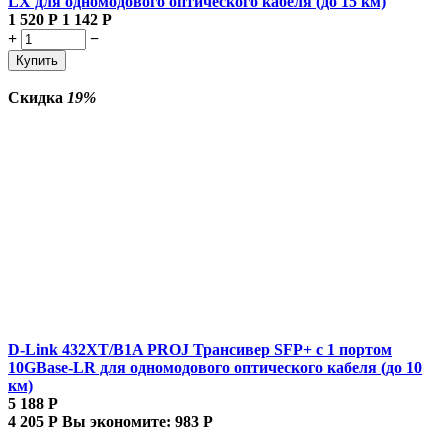
LX для одномодового оптического кабеля (до 15 км)
1 520
Р
1 142
Р
+
−
Купить
Скидка
19%
D-Link 432XT/B1A PROJ Трансивер SFP+ с 1 портом
10GBase-LR для одномодового оптического кабеля (до 10
км)
5 188
Р
4 205
Р
Вы экономите:
983
Р