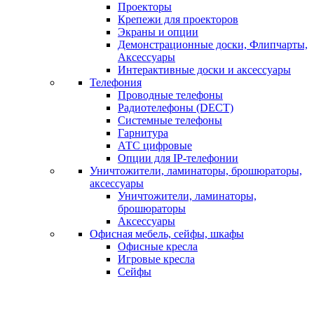
Проекторы
Крепежи для проекторов
Экраны и опции
Демонстрационные доски, Флипчарты,
Аксессуары
Интерактивные доски и аксессуары
Телефония
Проводные телефоны
Радиотелефоны (DECT)
Системные телефоны
Гарнитура
АТС цифровые
Опции для IP-телефонии
Уничтожители, ламинаторы, брошюраторы,
аксессуары
Уничтожители, ламинаторы,
брошюраторы
Аксессуары
Офисная мебель, сейфы, шкафы
Офисные кресла
Игровые кресла
Сейфы