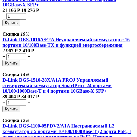
10GBase-X SFP+
21 166
Р
19 276
Р
+
−
Купить
Скидка
19%
D-Link DES-1016A/E2A Неуправляемый коммутатор с 16
портами 10/100Base-TX и функцией энергосбережения
2 967
Р
2 410
Р
+
−
Купить
Скидка
14%
D-Link DGS-1510-28X/A1A PROJ Управляемый
стекируемый коммутатор SmartPro с 24 портами
10/100/1000Base-T и 4 портами 10GBase-X SFP+
39 404
Р
34 017
Р
+
−
Купить
Скидка
12%
D-Link DGS-1100-05PDV2/A1A Настраиваемый L2
коммутатор с 5 портами 10/100/1000Base-T (2 порта PoE, 1
порт для питания коммутатора по PoE). Питание