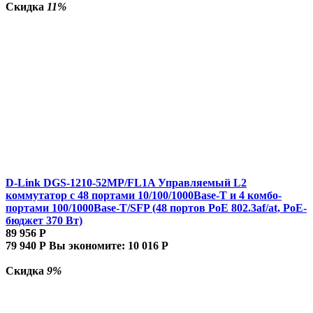
Скидка
11%
D-Link DGS-1210-52MP/FL1A Управляемый L2
коммутатор с 48 портами 10/100/1000Base-T и 4 комбо-
портами 100/1000Base-T/SFP (48 портов PoE 802.3af/at, PoE-
бюджет 370 Вт)
89 956
Р
79 940
Р
Вы экономите:
10 016
Р
Скидка
9%