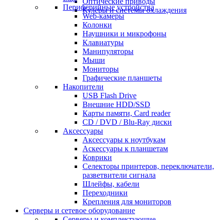
Оптические приводы
Периферийные устройства
Кулеры и системы охлаждения
Web-камеры
Колонки
Наушники и микрофоны
Клавиатуры
Манипуляторы
Мыши
Мониторы
Графические планшеты
Накопители
USB Flash Drive
Внешние HDD/SSD
Карты памяти, Card reader
CD / DVD / Blu-Ray диски
Аксессуары
Аксессуары к ноутбукам
Аскессуары к планшетам
Коврики
Селекторы принтеров, переключатели,
разветвители сигнала
Шлейфы, кабели
Переходники
Крепления для мониторов
Серверы и сетевое оборудование
Серверы и комплектующие