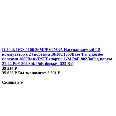
D-Link DGS-1100-26MPPV2/A3A Настраиваемый L2
коммутатор с 24 портами 10/100/1000Base-T и 2 комбо-
портами 1000Base-T/SFP (порты 1-24 PoE 802.3af/at, порты
21-24 PoE 802.3bt, PoE-бюджет 525 Вт)
39 214
Р
35 623
Р
Вы экономите:
3 591
Р
Скидка
9%