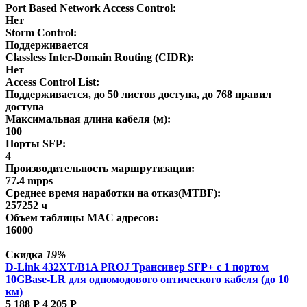
Port Based Network Access Control:
Нет
Storm Control:
Поддерживается
Classless Inter-Domain Routing (CIDR):
Нет
Access Control List:
Поддерживается, до 50 листов доступа, до 768 правил
доступа
Максимальная длина кабеля (м):
100
Порты SFP:
4
Производительность маршрутизации:
77.4 mpps
Среднее время наработки на отказ(MTBF):
257252 ч
Объем таблицы MAC адресов:
16000
Скидка
19%
D-Link 432XT/B1A PROJ Трансивер SFP+ с 1 портом
10GBase-LR для одномодового оптического кабеля (до 10
км)
5 188
Р
4 205
Р