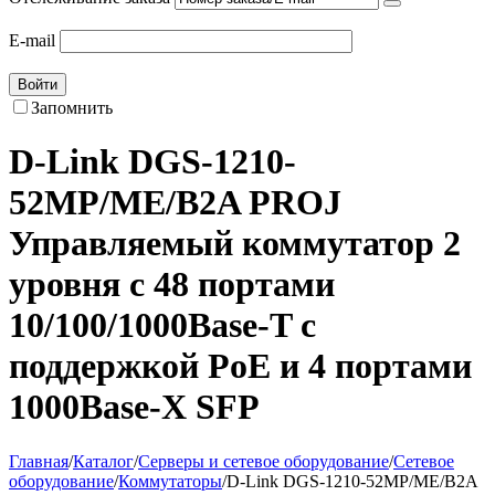
E-mail
Войти
Запомнить
D-Link DGS-1210-
52MP/ME/B2A PROJ
Управляемый коммутатор 2
уровня с 48 портами
10/100/1000Base-T с
поддержкой PoE и 4 портами
1000Base-X SFP
Главная
/
Каталог
/
Серверы и сетевое оборудование
/
Сетевое
оборудование
/
Коммутаторы
/
D-Link DGS-1210-52MP/ME/B2A