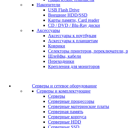
Накопители
USB Flash Drive
Внешние HDD/SSD
Карты памяти, Card reader
CD / DVD / Blu-Ray диски
Аксессуары
Аксессуары к ноутбукам
Аскессуары к планшетам
Коврики
Селекторы принтеров, переключатели, р
Шлейфы, кабели
Переходники
Крепления для мониторов
Серверы и сетевое оборудование
Серверы и комплектующие
Серверы
Серверные процессоры
Серверные материнские платы
Серверная память
Серверные корпуса
Серверные HDD
Серверные SSD