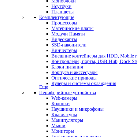
Моноблоки
Ноутбуки
Планшеты
Комплектующие
Процессоры
Материнские платы
Модули Памяти
Видеокарты
SSD-накопители
Винчестеры
Внешние контейнеры для HDD, Mobile r
Контроллеры, порты, USB-Hub, Dock Sta
Блоки питания
Корпуса и акссесуары
Оптические приводы
Кулеры и системы охлаждения
Еще
Периферийные устройства
Web-камеры
Колонки
Наушники и микрофоны
Клавиатуры
Манипуляторы
Мыши
Мониторы
Графические планшеты