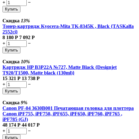
+
−
Купить
Скидка
13%
Тонер-картридж Kyocera-Mita TK-8345K , Black {TASKalfa
2552ci}
8 180
Р
7 092
Р
+
−
Купить
Скидка
10%
Картридж HP B3P22A №727, Matte Black {Designjet
T920/T1500, Matte black (130ml)}
15 321
Р
13 738
Р
+
−
Купить
Скидка
9%
Canon PF-04 3630B001 Печатающая головка для плоттера
Canon iPF755, iPF750, iPF655, iPF650, iPF760, iPF765 ,
iPF785 (GJ)
48 174
Р
44 017
Р
+
−
Купить