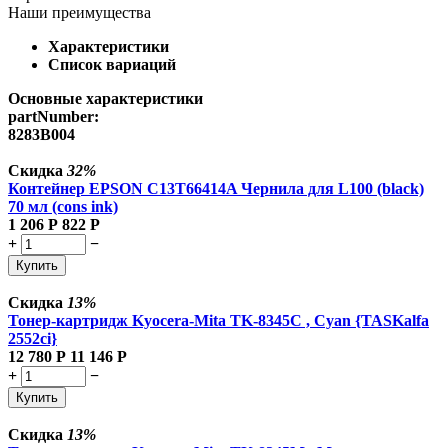
Наши преимущества
Характеристики
Список вариаций
Основные характеристики
partNumber:
8283B004
Скидка
32%
Контейнер EPSON C13T66414A Чернила для L100 (black)
70 мл (cons ink)
1 206
Р
822
Р
+
−
Купить
Скидка
13%
Тонер-картридж Kyocera-Mita TK-8345C , Cyan {TASKalfa
2552ci}
12 780
Р
11 146
Р
+
−
Купить
Скидка
13%