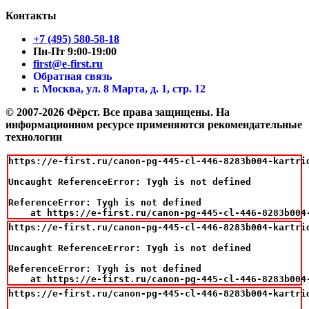
Контакты
+7 (495) 580-58-18
Пн-Пт 9:00-19:00
first@e-first.ru
Обратная связь
г. Москва, ул. 8 Марта, д. 1, стр. 12
© 2007-2026 Фёрст. Все права защищены.
На
информационном ресурсе применяются рекомендательные
технологии
https://e-first.ru/canon-pg-445-cl-446-8283b004-kartri
Uncaught ReferenceError: Tygh is not defined

ReferenceError: Tygh is not defined

    at https://e-first.ru/canon-pg-445-cl-446-8283b004
https://e-first.ru/canon-pg-445-cl-446-8283b004-kartri
Uncaught ReferenceError: Tygh is not defined

ReferenceError: Tygh is not defined

    at https://e-first.ru/canon-pg-445-cl-446-8283b004
https://e-first.ru/canon-pg-445-cl-446-8283b004-kartri