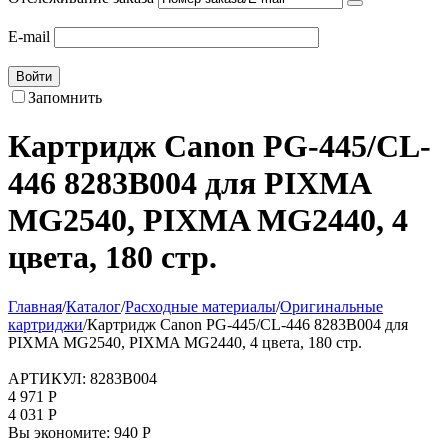
E-mail
Войти
Запомнить
Картридж Canon PG-445/CL-
446 8283B004 для PIXMA
MG2540, PIXMA MG2440, 4
цвета, 180 стр.
Главная
/
Каталог
/
Расходные материалы
/
Оригинальные
картриджи
/
Картридж Canon PG-445/CL-446 8283B004 для
PIXMA MG2540, PIXMA MG2440, 4 цвета, 180 стр.
АРТИКУЛ:
8283B004
4 971
Р
4 031
Р
Вы экономите:
940
Р