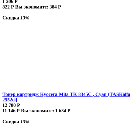
1 206
Р
822
Р
Вы экономите:
384
Р
Скидка
13%
Тонер-картридж Kyocera-Mita TK-8345C , Cyan {TASKalfa
2552ci}
12 780
Р
11 146
Р
Вы экономите:
1 634
Р
Скидка
13%