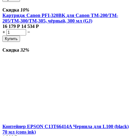
Скидка
10%
Картридж Canon PFI-320BK для Canon TM-200/TM-
205/TM-300/TM-305, чёрный, 300 мл (GJ)
16 179
Р
14 534
Р
+
−
Купить
Скидка
32%
Контейнер EPSON C13T66414A Чернила для L100 (black)
70 мл (cons ink)