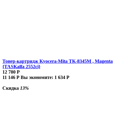
Тонер-картридж Kyocera-Mita TK-8345M , Magenta
{TASKalfa 2552ci}
12 780
Р
11 146
Р
Вы экономите:
1 634
Р
Скидка
13%