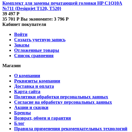
Комплект для замены печатающей головки HP C1Q10A
№711 {Designjet T120, T520}
39 497
Р
35 701
Р
Вы экономите:
3 796
Р
Кабинет покупателя
Войти
Создать учетную запись
Заказы
Отложенные товары
Список сравнения
Магазин
О компании
Реквизиты компании
Доставка и оплата
Карта сайта
Политики обработки персональных данных
Согласие на обработку персональных данных
Акции и скидки
Бренды
Возврат, обмен и гарантия
Блог
Правила применения рекомендательных технологий