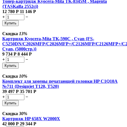
Тонер-картридж Kyocera-Mita TK-8345M , Magenta
{TASKalfa 2552ci}
12 780
Р
11 146
Р
+
−
Купить
Скидка
13%
Картридж Kyocera-Mita TK-590C , Cyan {FS-
C5250DN/C2026MFP/C2026MFP+/C2126MFP/C2126MFP+/C
Cyan, (5000стр.)}
9 734
Р
8 444
Р
+
−
Купить
Скидка
10%
Комплект для замены печатающей головки HP C1Q10A
№711 {Designjet T120, T520}
39 497
Р
35 701
Р
+
−
Купить
Скидка
30%
Картридж HP 658X W2000X
42 000
Р
29 344
Р