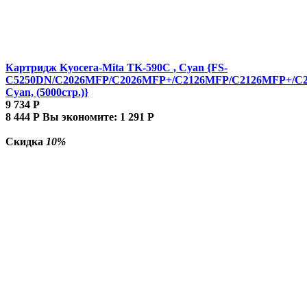
Картридж Kyocera-Mita TK-590C , Cyan {FS-
C5250DN/C2026MFP/C2026MFP+/C2126MFP/C2126MFP+/C
Cyan, (5000стр.)}
9 734
Р
8 444
Р
Вы экономите:
1 291
Р
Скидка
10%