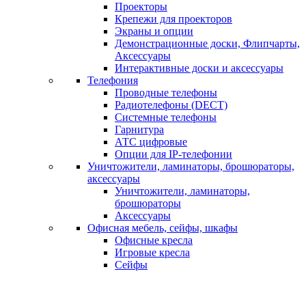
Проекторы
Крепежи для проекторов
Экраны и опции
Демонстрационные доски, Флипчарты,
Аксессуары
Интерактивные доски и аксессуары
Телефония
Проводные телефоны
Радиотелефоны (DECT)
Системные телефоны
Гарнитура
АТС цифровые
Опции для IP-телефонии
Уничтожители, ламинаторы, брошюраторы,
аксессуары
Уничтожители, ламинаторы,
брошюраторы
Аксессуары
Офисная мебель, сейфы, шкафы
Офисные кресла
Игровые кресла
Сейфы