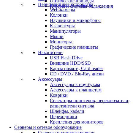
Оптические приводы
Периферийные устройства
Кулеры и системы охлаждения
Web-камеры
Колонки
Наушники и микрофоны
Клавиатуры
Манипуляторы
Мыши
Мониторы
Графические планшеты
Накопители
USB Flash Drive
Внешние HDD/SSD
Карты памяти, Card reader
CD / DVD / Blu-Ray диски
Аксессуары
Аксессуары к ноутбукам
Аскессуары к планшетам
Коврики
Селекторы принтеров, переключатели,
разветвители сигнала
Шлейфы, кабели
Переходники
Крепления для мониторов
Серверы и сетевое оборудование
Серверы и комплектующие