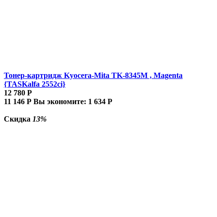
Тонер-картридж Kyocera-Mita TK-8345M , Magenta
{TASKalfa 2552ci}
12 780
Р
11 146
Р
Вы экономите:
1 634
Р
Скидка
13%