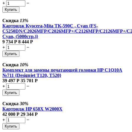
+
−
Купить
Скидка
13%
Картридж Kyocera-Mita TK-590C , Cyan {FS-
C5250DN/C2026MFP/C2026MFP+/C2126MFP/C2126MFP+/C
Cyan, (5000стр.)}
9 734
Р
8 444
Р
+
−
Купить
Скидка
10%
Комплект для замены печатающей головки HP C1Q10A
№711 {Designjet T120, T520}
39 497
Р
35 701
Р
+
−
Купить
Скидка
30%
Картридж HP 658X W2000X
42 000
Р
29 344
Р
+
−
Купить