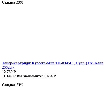
Скидка
13%
Тонер-картридж Kyocera-Mita TK-8345C , Cyan {TASKalfa
2552ci}
12 780
Р
11 146
Р
Вы экономите:
1 634
Р
Скидка
13%