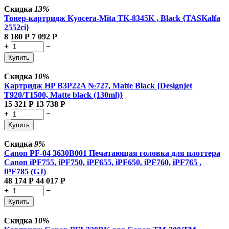
Скидка
13%
Тонер-картридж Kyocera-Mita TK-8345K , Black {TASKalfa
2552ci}
8 180
Р
7 092
Р
+
−
Купить
Скидка
10%
Картридж HP B3P22A №727, Matte Black {Designjet
T920/T1500, Matte black (130ml)}
15 321
Р
13 738
Р
+
−
Купить
Скидка
9%
Canon PF-04 3630B001 Печатающая головка для плоттера
Canon iPF755, iPF750, iPF655, iPF650, iPF760, iPF765 ,
iPF785 (GJ)
48 174
Р
44 017
Р
+
−
Купить
Скидка
10%