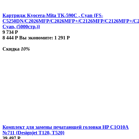
Картридж Kyocera-Mita TK-590C , Cyan {FS-
C5250DN/C2026MFP/C2026MFP+/C2126MFP/C2126MFP+/C
Cyan, (5000стр.)}
9 734
Р
8 444
Р
Вы экономите:
1 291
Р
Скидка
10%
Комплект для замены печатающей головки HP C1Q10A
№711 {Designjet T120, T520}
39 497
Р