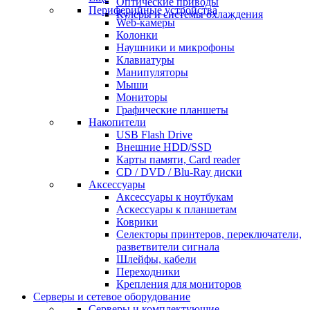
Оптические приводы
Периферийные устройства
Кулеры и системы охлаждения
Web-камеры
Колонки
Наушники и микрофоны
Клавиатуры
Манипуляторы
Мыши
Мониторы
Графические планшеты
Накопители
USB Flash Drive
Внешние HDD/SSD
Карты памяти, Card reader
CD / DVD / Blu-Ray диски
Аксессуары
Аксессуары к ноутбукам
Аскессуары к планшетам
Коврики
Селекторы принтеров, переключатели,
разветвители сигнала
Шлейфы, кабели
Переходники
Крепления для мониторов
Серверы и сетевое оборудование
Серверы и комплектующие