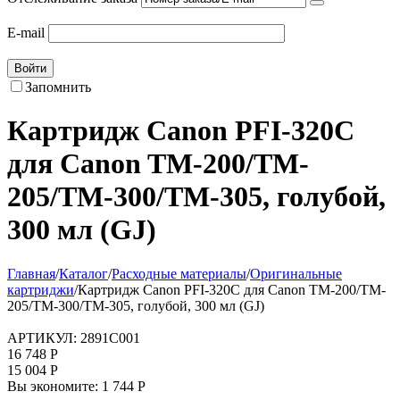
E-mail
Войти
Запомнить
Картридж Canon PFI-320С
для Canon TM-200/TM-
205/TM-300/TM-305, голубой,
300 мл (GJ)
Главная
/
Каталог
/
Расходные материалы
/
Оригинальные
картриджи
/
Картридж Canon PFI-320С для Canon TM-200/TM-
205/TM-300/TM-305, голубой, 300 мл (GJ)
АРТИКУЛ:
2891C001
16 748
Р
15 004
Р
Вы экономите:
1 744
Р