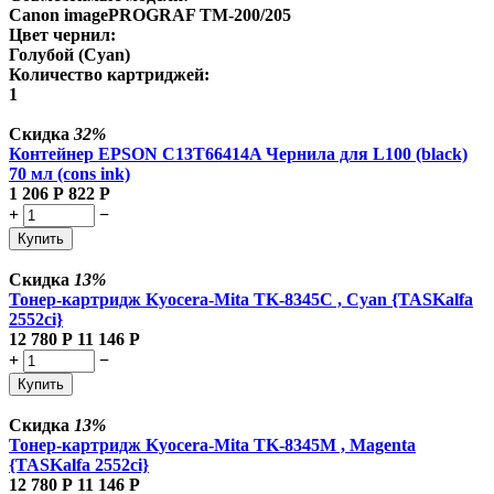
Canon imagePROGRAF TM-200/205
Цвет чернил:
Голубой (Cyan)
Количество картриджей:
1
Скидка
32%
Контейнер EPSON C13T66414A Чернила для L100 (black)
70 мл (cons ink)
1 206
Р
822
Р
+
−
Купить
Скидка
13%
Тонер-картридж Kyocera-Mita TK-8345C , Cyan {TASKalfa
2552ci}
12 780
Р
11 146
Р
+
−
Купить
Скидка
13%
Тонер-картридж Kyocera-Mita TK-8345M , Magenta
{TASKalfa 2552ci}
12 780
Р
11 146
Р