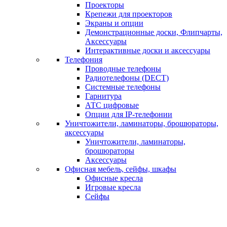
Проекторы
Крепежи для проекторов
Экраны и опции
Демонстрационные доски, Флипчарты,
Аксессуары
Интерактивные доски и аксессуары
Телефония
Проводные телефоны
Радиотелефоны (DECT)
Системные телефоны
Гарнитура
АТС цифровые
Опции для IP-телефонии
Уничтожители, ламинаторы, брошюраторы,
аксессуары
Уничтожители, ламинаторы,
брошюраторы
Аксессуары
Офисная мебель, сейфы, шкафы
Офисные кресла
Игровые кресла
Сейфы