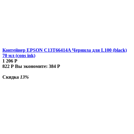
Контейнер EPSON C13T66414A Чернила для L100 (black)
70 мл (cons ink)
1 206
Р
822
Р
Вы экономите:
384
Р
Скидка
13%