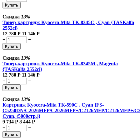
Купить
Скидка
13%
Тонер-картридж Kyocera-Mita TK-8345C , Cyan {TASKalfa
2552ci}
12 780
Р
11 146
Р
+
−
Купить
Скидка
13%
Тонер-картридж Kyocera-Mita TK-8345M , Magenta
{TASKalfa 2552ci}
12 780
Р
11 146
Р
+
−
Купить
Скидка
13%
Картридж Kyocera-Mita TK-590C , Cyan {FS-
C5250DN/C2026MFP/C2026MFP+/C2126MFP/C2126MFP+/C
Cyan, (5000стр.)}
9 734
Р
8 444
Р
+
−
Купить