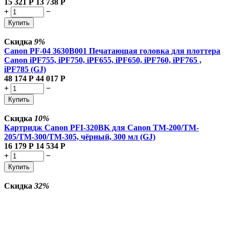
15 321
Р
13 738
Р
+
−
Купить
Скидка
9%
Canon PF-04 3630B001 Печатающая головка для плоттера
Canon iPF755, iPF750, iPF655, iPF650, iPF760, iPF765 ,
iPF785 (GJ)
48 174
Р
44 017
Р
+
−
Купить
Скидка
10%
Картридж Canon PFI-320BK для Canon TM-200/TM-
205/TM-300/TM-305, чёрный, 300 мл (GJ)
16 179
Р
14 534
Р
+
−
Купить
Скидка
32%