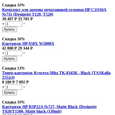
Скидка
10%
Комплект для замены печатающей головки HP C1Q10A
№711 {Designjet T120, T520}
39 497
Р
35 701
Р
+
−
Купить
Скидка
30%
Картридж HP 658X W2000X
42 000
Р
29 344
Р
+
−
Купить
Скидка
13%
Тонер-картридж Kyocera-Mita TK-8345K , Black {TASKalfa
2552ci}
8 180
Р
7 092
Р
+
−
Купить
Скидка
10%
Картридж HP B3P22A №727, Matte Black {Designjet
T920/T1500, Matte black (130ml)}