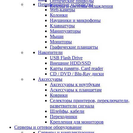
Оптические приводы
Периферийные устройства
Кулеры и системы охлаждения
Web-камеры
Колонки
Наушники и микрофоны
Клавиатуры
Манипуляторы
Мыши
Мониторы
Графические планшеты
Накопители
USB Flash Drive
Внешние HDD/SSD
Карты памяти, Card reader
CD / DVD / Blu-Ray диски
Аксессуары
Аксессуары к ноутбукам
Аскессуары к планшетам
Коврики
Селекторы принтеров, переключатели,
разветвители сигнала
Шлейфы, кабели
Переходники
Крепления для мониторов
Серверы и сетевое оборудование
Серверы и комплектующие