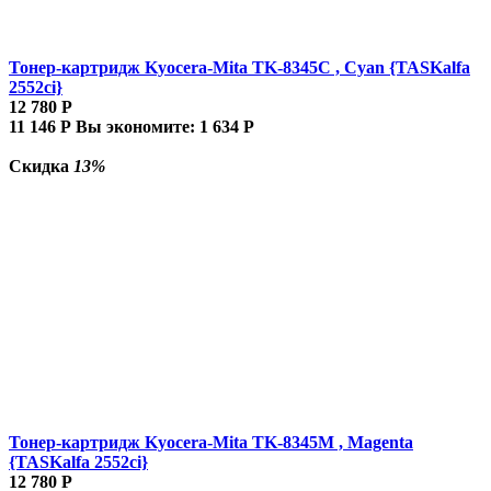
Тонер-картридж Kyocera-Mita TK-8345C , Cyan {TASKalfa
2552ci}
12 780
Р
11 146
Р
Вы экономите:
1 634
Р
Скидка
13%
Тонер-картридж Kyocera-Mita TK-8345M , Magenta
{TASKalfa 2552ci}
12 780
Р