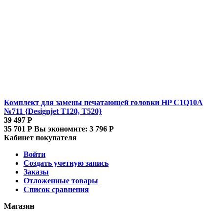
Комплект для замены печатающей головки HP C1Q10A
№711 {Designjet T120, T520}
39 497
Р
35 701
Р
Вы экономите:
3 796
Р
Кабинет покупателя
Войти
Создать учетную запись
Заказы
Отложенные товары
Список сравнения
Магазин