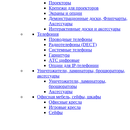
Проекторы
Крепежи для проекторов
Экраны и опции
Демонстрационные доски, Флипчарты,
Аксессуары
Интерактивные доски и аксессуары
Телефония
Проводные телефоны
Радиотелефоны (DECT)
Системные телефоны
Гарнитура
АТС цифровые
Опции для IP-телефонии
Уничтожители, ламинаторы, брошюраторы,
аксессуары
Уничтожители, ламинаторы,
брошюраторы
Аксессуары
Офисная мебель, сейфы, шкафы
Офисные кресла
Игровые кресла
Сейфы