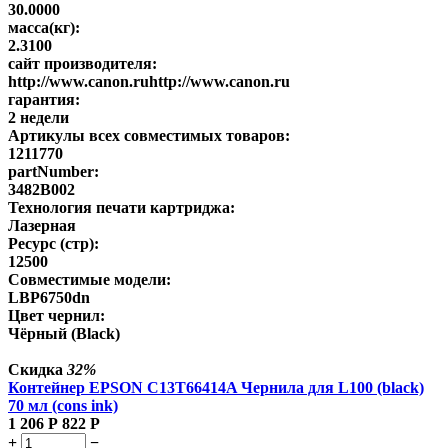
30.0000
масса(кг):
2.3100
сайт производителя:
http://www.canon.ruhttp://www.canon.ru
гарантия:
2 недели
Артикулы всех совместимых товаров:
1211770
partNumber:
3482B002
Технология печати картриджа:
Лазерная
Ресурс (стр):
12500
Совместимые модели:
LBP6750dn
Цвет чернил:
Чёрный (Black)
Скидка
32%
Контейнер EPSON C13T66414A Чернила для L100 (black)
70 мл (cons ink)
1 206
Р
822
Р
+
−