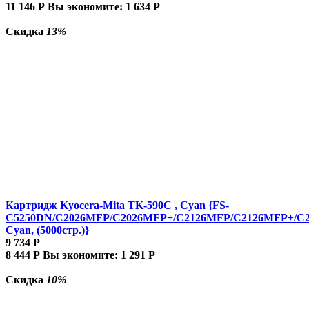
11 146
Р
Вы экономите:
1 634
Р
Скидка
13%
Картридж Kyocera-Mita TK-590C , Cyan {FS-
C5250DN/C2026MFP/C2026MFP+/C2126MFP/C2126MFP+/C
Cyan, (5000стр.)}
9 734
Р
8 444
Р
Вы экономите:
1 291
Р
Скидка
10%