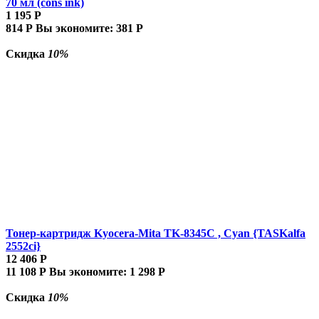
70 мл (cons ink)
1 195
Р
814
Р
Вы экономите:
381
Р
Скидка
10%
Тонер-картридж Kyocera-Mita TK-8345C , Cyan {TASKalfa
2552ci}
12 406
Р
11 108
Р
Вы экономите:
1 298
Р
Скидка
10%