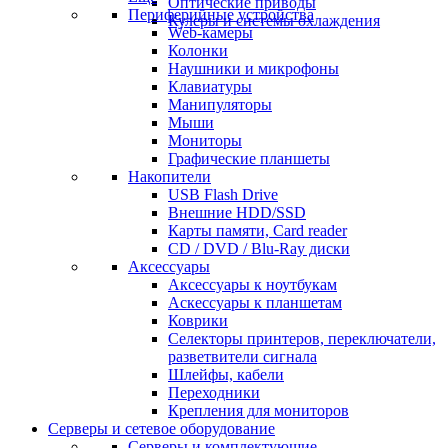
Оптические приводы
Периферийные устройства
Кулеры и системы охлаждения
Web-камеры
Колонки
Наушники и микрофоны
Клавиатуры
Манипуляторы
Мыши
Мониторы
Графические планшеты
Накопители
USB Flash Drive
Внешние HDD/SSD
Карты памяти, Card reader
CD / DVD / Blu-Ray диски
Аксессуары
Аксессуары к ноутбукам
Аскессуары к планшетам
Коврики
Селекторы принтеров, переключатели,
разветвители сигнала
Шлейфы, кабели
Переходники
Крепления для мониторов
Серверы и сетевое оборудование
Серверы и комплектующие