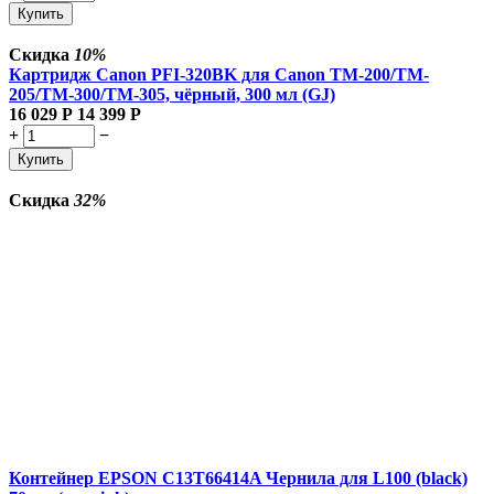
Купить
Скидка
10%
Картридж Canon PFI-320BK для Canon TM-200/TM-
205/TM-300/TM-305, чёрный, 300 мл (GJ)
16 029
Р
14 399
Р
+
−
Купить
Скидка
32%
Контейнер EPSON C13T66414A Чернила для L100 (black)