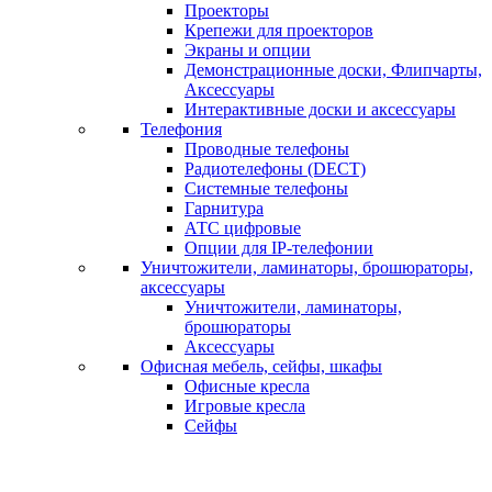
Проекторы
Крепежи для проекторов
Экраны и опции
Демонстрационные доски, Флипчарты,
Аксессуары
Интерактивные доски и аксессуары
Телефония
Проводные телефоны
Радиотелефоны (DECT)
Системные телефоны
Гарнитура
АТС цифровые
Опции для IP-телефонии
Уничтожители, ламинаторы, брошюраторы,
аксессуары
Уничтожители, ламинаторы,
брошюраторы
Аксессуары
Офисная мебель, сейфы, шкафы
Офисные кресла
Игровые кресла
Сейфы