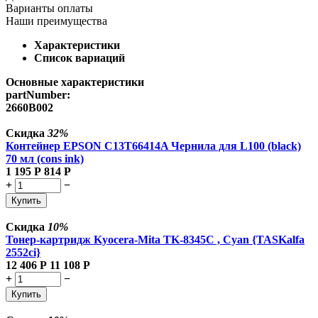
Варианты оплаты
Наши преимущества
Характеристики
Список вариаций
Основные характеристики
partNumber:
2660B002
Скидка
32%
Контейнер EPSON C13T66414A Чернила для L100 (black)
70 мл (cons ink)
1 195
Р
814
Р
+
−
Купить
Скидка
10%
Тонер-картридж Kyocera-Mita TK-8345C , Cyan {TASKalfa
2552ci}
12 406
Р
11 108
Р
+
−
Купить