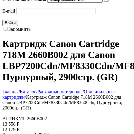
E-mail
Войти
Запомнить
Картридж Canon Cartridge
718M 2660B002 для Canon
LBP7200Cdn/MF8330Cdn/MF8
Пурпурный, 2900стр. (GR)
Главная
/
Каталог
/
Расходные материалы
/
Оригинальные
картриджи
/
Картридж Canon Cartridge 718M 2660B002 для
Canon LBP7200Cdn/MF8330Cdn/MF8350Cdn, Пурпурный,
2900стр. (GR)
АРТИКУЛ:
2660B002
13 558
Р
12 179
Р