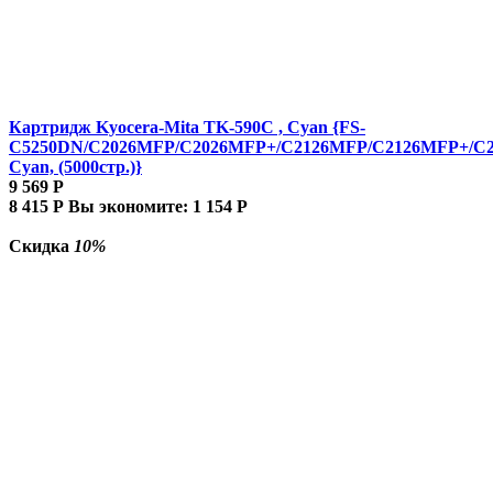
Картридж Kyocera-Mita TK-590C , Cyan {FS-
C5250DN/C2026MFP/C2026MFP+/C2126MFP/C2126MFP+/C
Cyan, (5000стр.)}
9 569
Р
8 415
Р
Вы экономите:
1 154
Р
Скидка
10%