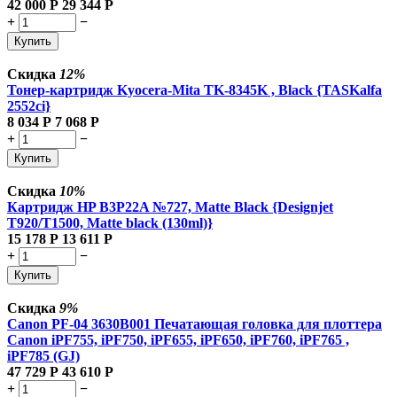
42 000
Р
29 344
Р
+
−
Купить
Скидка
12%
Тонер-картридж Kyocera-Mita TK-8345K , Black {TASKalfa
2552ci}
8 034
Р
7 068
Р
+
−
Купить
Скидка
10%
Картридж HP B3P22A №727, Matte Black {Designjet
T920/T1500, Matte black (130ml)}
15 178
Р
13 611
Р
+
−
Купить
Скидка
9%
Canon PF-04 3630B001 Печатающая головка для плоттера
Canon iPF755, iPF750, iPF655, iPF650, iPF760, iPF765 ,
iPF785 (GJ)
47 729
Р
43 610
Р
+
−