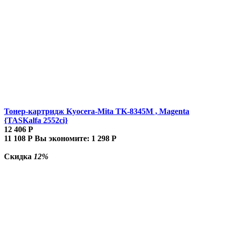
Тонер-картридж Kyocera-Mita TK-8345M , Magenta
{TASKalfa 2552ci}
12 406
Р
11 108
Р
Вы экономите:
1 298
Р
Скидка
12%