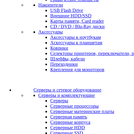
Накопители
USB Flash Drive
Внешние HDD/SSD
Карты памяти, Card reader
CD / DVD / Blu-Ray диски
Аксессуары
Аксессуары к ноутбукам
Аскессуары к планшетам
Коврики
Селекторы принтеров, переключатели, р
Шлейфы, кабели
Переходники
Крепления для мониторов
Серверы и сетевое оборудование
Серверы и комплектующие
Серверы
Серверные процессоры
Серверные материнские платы
Серверная память
Серверные корпуса
Серверные HDD
Серверные SSD