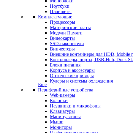
Моноблоки
Ноутбуки
Планшеты
Комплектующие
Процессоры
Материнские платы
Модули Памяти
Видеокарты
SSD-накопители
Винчестеры
Внешние контейнеры для HDD, Mobile r
Контроллеры, порты, USB-Hub, Dock Sta
Блоки питания
Корпуса и акссесуары
Оптические приводы
Кулеры и системы охлаждения
Еще
Периферийные устройства
Web-камеры
Колонки
Наушники и микрофоны
Клавиатуры
Манипуляторы
Мыши
Мониторы
Графические планшеты