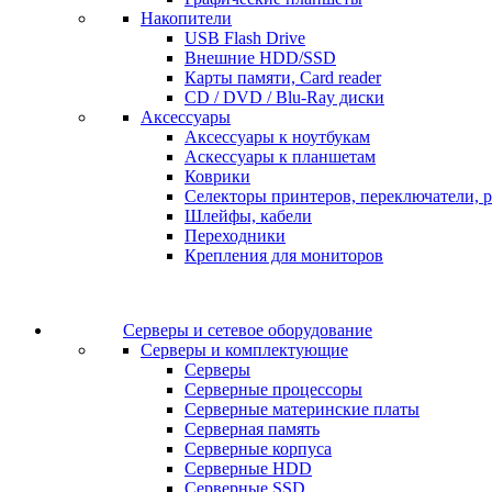
Накопители
USB Flash Drive
Внешние HDD/SSD
Карты памяти, Card reader
CD / DVD / Blu-Ray диски
Аксессуары
Аксессуары к ноутбукам
Аскессуары к планшетам
Коврики
Селекторы принтеров, переключатели, р
Шлейфы, кабели
Переходники
Крепления для мониторов
Серверы и сетевое оборудование
Серверы и комплектующие
Серверы
Серверные процессоры
Серверные материнские платы
Серверная память
Серверные корпуса
Серверные HDD
Серверные SSD