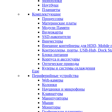
Моноблоки
Ноутбуки
Планшеты
Комплектующие
Процессоры
Материнские платы
Модули Памяти
Видеокарты
SSD-накопители
Винчестеры
Внешние контейнеры для HDD, Mobile r
Контроллеры, порты, USB-Hub, Dock Sta
Блоки питания
Корпуса и акссесуары
Оптические приводы
Кулеры и системы охлаждения
Еще
Периферийные устройства
Web-камеры
Колонки
Наушники и микрофоны
Клавиатуры
Манипуляторы
Мыши
Мониторы
Графические планшеты