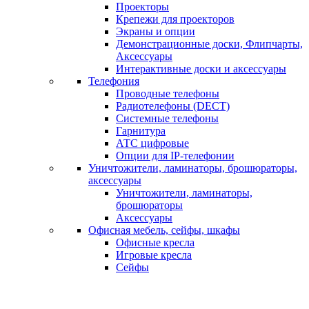
Проекторы
Крепежи для проекторов
Экраны и опции
Демонстрационные доски, Флипчарты,
Аксессуары
Интерактивные доски и аксессуары
Телефония
Проводные телефоны
Радиотелефоны (DECT)
Системные телефоны
Гарнитура
АТС цифровые
Опции для IP-телефонии
Уничтожители, ламинаторы, брошюраторы,
аксессуары
Уничтожители, ламинаторы,
брошюраторы
Аксессуары
Офисная мебель, сейфы, шкафы
Офисные кресла
Игровые кресла
Сейфы