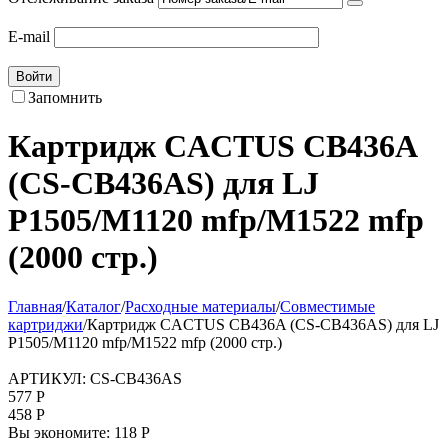
E-mail
Войти
Запомнить
Картридж CACTUS CB436A
(CS-CB436AS) для LJ
P1505/M1120 mfp/M1522 mfp
(2000 стр.)
Главная
/
Каталог
/
Расходные материалы
/
Совместимые
картриджи
/
Картридж CACTUS CB436A (CS-CB436AS) для LJ
P1505/M1120 mfp/M1522 mfp (2000 стр.)
АРТИКУЛ:
CS-CB436AS
577
Р
458
Р
Вы экономите:
118
Р