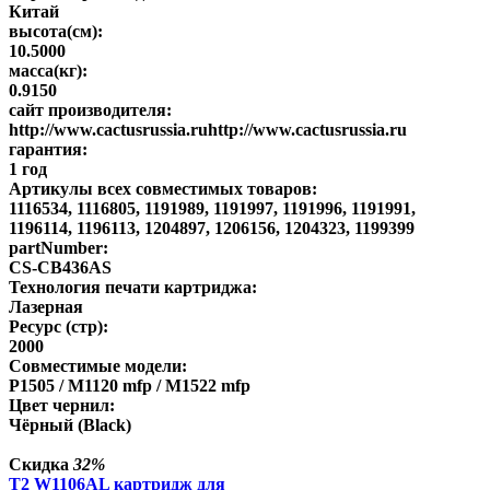
Китай
высота(см):
10.5000
масса(кг):
0.9150
сайт производителя:
http://www.cactusrussia.ruhttp://www.cactusrussia.ru
гарантия:
1 год
Артикулы всех совместимых товаров:
1116534, 1116805, 1191989, 1191997, 1191996, 1191991,
1196114, 1196113, 1204897, 1206156, 1204323, 1199399
partNumber:
CS-CB436AS
Технология печати картриджа:
Лазерная
Ресурс (стр):
2000
Совместимые модели:
P1505 / M1120 mfp / M1522 mfp
Цвет чернил:
Чёрный (Black)
Скидка
32%
T2 W1106AL картридж для