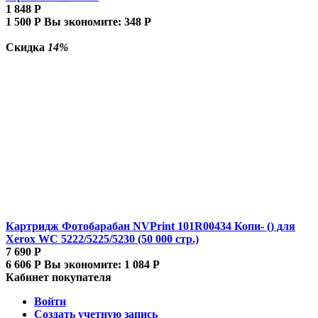
1 848
Р
1 500
Р
Вы экономите:
348
Р
Скидка
14%
Картридж Фотобарабан NVPrint 101R00434 Копи- () для
Xerox WC 5222/5225/5230 (50 000 стр.)
7 690
Р
6 606
Р
Вы экономите:
1 084
Р
Кабинет покупателя
Войти
Создать учетную запись