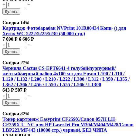
+
−
Купить
Скидка
14%
Картридж Фотобарабан NVPrint 101R00434 Копи- () для
Xerox WC 5222/5225/5230 (50 000 стр.)
7 690
Р
6 606
Р
+
−
Купить
Скидка
21%
Чернила Cactus CS-EPT6641-4 голубой/пурпурный/
желтый/черный набор 4x100 мл для Epson L100 / L110 /
L120 / L132 / L200 / L210 / L222 / L300 / L312 / L350 / L355 /
L362 / L366 / L456 / L550 / L555 / L566 / L1300
643
Р
507
Р
+
−
Купить
Скидка
32%
Тонер-картридж Easyprint CF259X/Canon 057H LH-
CF259X U_NC для HP LaserJet Pro M304/M404/M428/Canon
LBP223/MF443 (10000 стр.) черный, БЕЗ ЧИПА
1 344
Р
914
Р