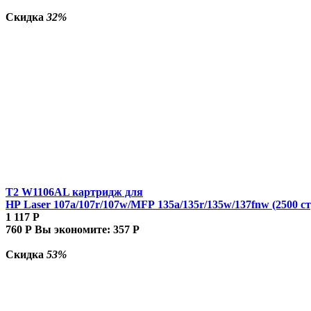
Скидка
32%
T2 W1106AL картридж для
HP Laser 107a/107r/107w/MFP 135a/135r/135w/137fnw (2500 ст
1 117
Р
760
Р
Вы экономите:
357
Р
Скидка
53%