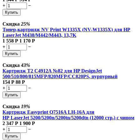
+
−
Купить
Скидка
25%
Тонер-картридж NV Print W1335X (NV-W1335X) для HP
LaserJet M438/M442/M443, 13,7K
1 558
Р
1 170
Р
+
−
Купить
Скидка
43%
Картридж T2 C4912A №82 для HP DesignJet
500/510/800/815MFP/820MFP/CC820PS, пурпурный
154
Р
88
Р
+
−
Купить
Скидка
19%
Картридж Easyprint Q7516A LH-16A для
HP LaserJet 5200/5200n/5200tn/5200dtn (12000 стр.) с чипом
2 347
Р
1 900
Р
+
−
Купить