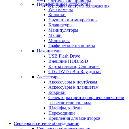
Оптические приводы
Периферийные устройства
Кулеры и системы охлаждения
Web-камеры
Колонки
Наушники и микрофоны
Клавиатуры
Манипуляторы
Мыши
Мониторы
Графические планшеты
Накопители
USB Flash Drive
Внешние HDD/SSD
Карты памяти, Card reader
CD / DVD / Blu-Ray диски
Аксессуары
Аксессуары к ноутбукам
Аскессуары к планшетам
Коврики
Селекторы принтеров, переключатели,
разветвители сигнала
Шлейфы, кабели
Переходники
Крепления для мониторов
Серверы и сетевое оборудование
Серверы и комплектующие