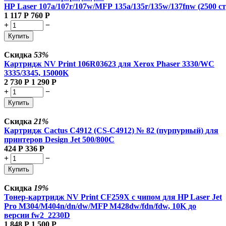
HP Laser 107a/107r/107w/MFP 135a/135r/135w/137fnw (2500 ст
1 117
Р
760
Р
+
−
Купить
Скидка
53%
Картридж NV Print 106R03623 для Xerox Phaser 3330/WC
3335/3345, 15000K
2 730
Р
1 290
Р
+
−
Купить
Скидка
21%
Картридж Cactus C4912 (CS-C4912) № 82 (пурпурный) для
принтеров Design Jet 500/800C
424
Р
336
Р
+
−
Купить
Скидка
19%
Тонер-картридж NV Print CF259X с чипом для HP Laser Jet
Pro M304/M404n/dn/dw/MFP M428dw/fdn/fdw, 10K до
версии fw2_2230D
1 848
Р
1 500
Р