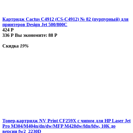
Картридж Cactus C4912 (CS-C4912) № 82 (пурпурный) для
принтеров Design Jet 500/800C
424
Р
336
Р
Вы экономите:
88
Р
Скидка
19%
Тонер-картридж NV Print CF259X с чипом для HP Laser Jet
Pro M304/M404n/dn/dw/MFP M428dw/fdn/fdw, 10K до
версии fw2_2230D