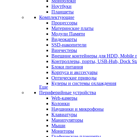
Моноблоки
Ноутбуки
Планшеты
Комплектующие
Процессоры
Материнские платы
Модули Памяти
Видеокарты
SSD-накопители
Винчестеры
Внешние контейнеры для HDD, Mobile r
Контроллеры, порты, USB-Hub, Dock Sta
Блоки питания
Корпуса и акссесуары
Оптические приводы
Кулеры и системы охлаждения
Еще
Периферийные устройства
Web-камеры
Колонки
Наушники и микрофоны
Клавиатуры
Манипуляторы
Мыши
Мониторы
Графические планшеты