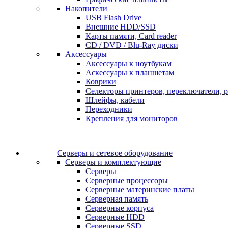
Накопители
USB Flash Drive
Внешние HDD/SSD
Карты памяти, Card reader
CD / DVD / Blu-Ray диски
Аксессуары
Аксессуары к ноутбукам
Аскессуары к планшетам
Коврики
Селекторы принтеров, переключатели, р
Шлейфы, кабели
Переходники
Крепления для мониторов
Серверы и сетевое оборудование
Серверы и комплектующие
Серверы
Серверные процессоры
Серверные материнские платы
Серверная память
Серверные корпуса
Серверные HDD
Серверные SSD