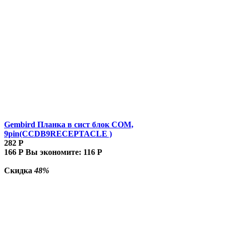
Gembird Планка в сист блок COM,
9pin(CCDB9RECEPTACLE )
282
Р
166
Р
Вы экономите:
116
Р
Скидка
48%