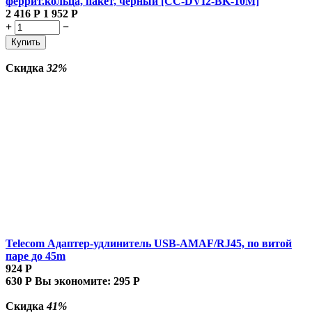
феррит.кольца, пакет, черный [CC-DVI2-BK-10M]
2 416
Р
1 952
Р
+
−
Купить
Скидка
32%
Telecom Адаптер-удлинитель USB-AMAF/RJ45, по витой
паре до 45m
924
Р
630
Р
Вы экономите:
295
Р
Скидка
41%