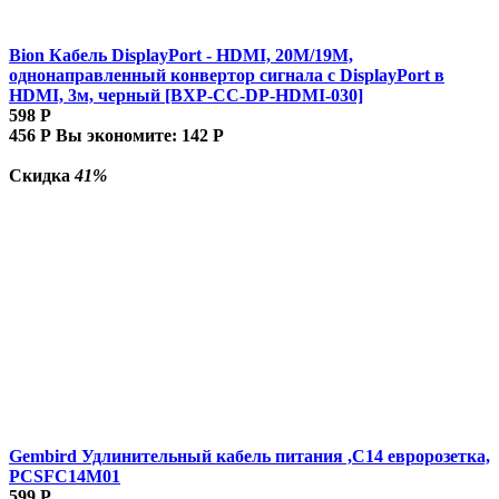
Bion Кабель DisplayPort - HDMI, 20M/19M,
однонаправленный конвертор сигнала с DisplayPort в
HDMI, 3м, черный [BXP-CC-DP-HDMI-030]
598
Р
456
Р
Вы экономите:
142
Р
Скидка
41%
Gembird Удлинительный кабель питания ,C14 евророзетка,
PCSFC14M01
599
Р