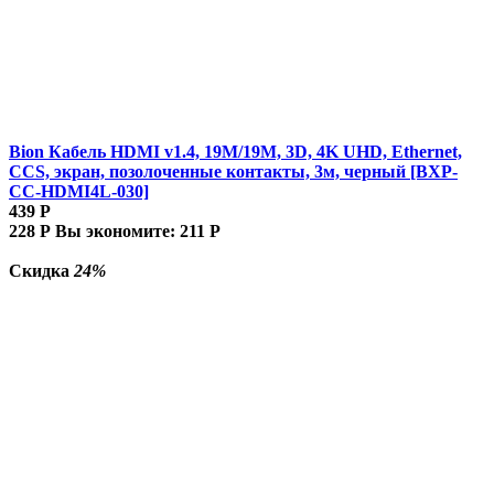
Bion Кабель HDMI v1.4, 19M/19M, 3D, 4K UHD, Ethernet,
CCS, экран, позолоченные контакты, 3м, черный [BXP-
CC-HDMI4L-030]
439
Р
228
Р
Вы экономите:
211
Р
Скидка
24%