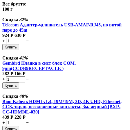
Вес брутто:
100 г
Скидка
32%
Telecom Адаптер-удлинитель USB-AMAF/RJ45, по витой
паре до 45m
924
Р
630
Р
+
−
Купить
Скидка
41%
Gembird Планка в сист блок COM,
9pin(CCDB9RECEPTACLE )
282
Р
166
Р
+
−
Купить
Скидка
48%
Bion Кабель HDMI v1.4, 19M/19M, 3D, 4K UHD, Ethernet,
CCS, экран, позолоченные контакты, 3м, черный [BXP-
CC-HDMI4L-030]
439
Р
228
Р
+
−
Купить