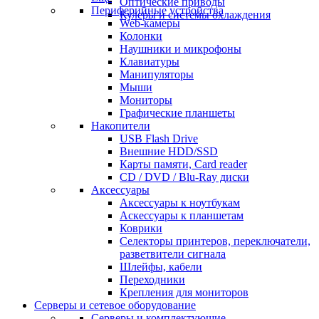
Оптические приводы
Периферийные устройства
Кулеры и системы охлаждения
Web-камеры
Колонки
Наушники и микрофоны
Клавиатуры
Манипуляторы
Мыши
Мониторы
Графические планшеты
Накопители
USB Flash Drive
Внешние HDD/SSD
Карты памяти, Card reader
CD / DVD / Blu-Ray диски
Аксессуары
Аксессуары к ноутбукам
Аскессуары к планшетам
Коврики
Селекторы принтеров, переключатели,
разветвители сигнала
Шлейфы, кабели
Переходники
Крепления для мониторов
Серверы и сетевое оборудование
Серверы и комплектующие