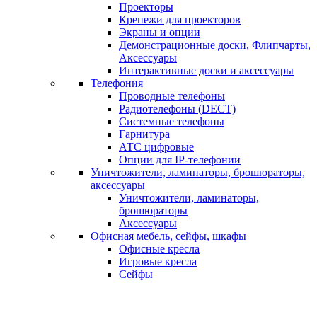
Проекторы
Крепежи для проекторов
Экраны и опции
Демонстрационные доски, Флипчарты,
Аксессуары
Интерактивные доски и аксессуары
Телефония
Проводные телефоны
Радиотелефоны (DECT)
Системные телефоны
Гарнитура
АТС цифровые
Опции для IP-телефонии
Уничтожители, ламинаторы, брошюраторы,
аксессуары
Уничтожители, ламинаторы,
брошюраторы
Аксессуары
Офисная мебель, сейфы, шкафы
Офисные кресла
Игровые кресла
Сейфы