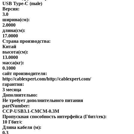
USB Type-C (male)
Версия:
3.0
ширина(см):
2.0000
длина(см):
17.0000
Страна производства:
Китай
высота(см):
13.0000
масса(кг):
0.1000
сайт производителя:
http://cablexpert.com/http://cablexpert.com/
гарантия:
3 месяца
Дополнительно:
Не требует дополнительного питания
partNumber:
CCP-USB3.1-CMCM-0.3M
Пропускная способность интерфейса (Гбит/сек):
10 Гбит/с
Длина кабеля (м):
0.3