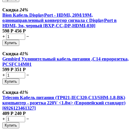
Скидка
24%
Bion Кабель DisplayPort - HDMI, 20M/19M,
однонаправленный конвертор сигнала с DisplayPort в
HDMI, 3м, черный [BXP-CC-DP-HDMI-030]
598
Р
456
Р
+
−
Купить
Скидка
41%
Gembird Удлинительный кабель питания ,C14 евророзетка,
PCSFC14M01
599
Р
351
Р
+
−
Купить
Скидка
41%
Telecom Кабель питания (TP021-IEC320-C13/SHM-1.8-BK)
компьютер - розетка 220V <1.8м> (Европейский стандарт)
[6926123461327]
409
Р
240
Р
+
−
Купить