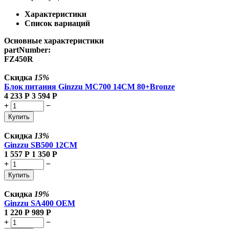
Характеристики
Список вариаций
Основные характеристики
partNumber:
FZ450R
Скидка
15%
Блок питания Ginzzu MC700 14CM 80+Bronze
4 233
Р
3 594
Р
+
−
Купить
Скидка
13%
Ginzzu SB500 12CM
1 557
Р
1 350
Р
+
−
Купить
Скидка
19%
Ginzzu SA400 OEM
1 220
Р
989
Р
+
−