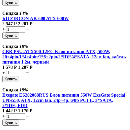
Купить
Скидка
14%
БП ZIRCON AK-600 ATX 600W
2 547
Р
2 201
Р
+
−
Купить
Скидка
18%
CBR PSU-ATX500-12EC Блок питания ATX, 500W,
20+4pin/1*4+4pin/1*6+2pin/2*IDE/4*SATA, 12см fan, кабель
питания 1.2м, черный
1 578
Р
1 287
Р
+
−
Купить
Скидка
19%
Exegate ES282068RUS Блок питания 550W ExeGate Special
UNS550, ATX, 12cm fan, 24p+4p, 6/8p PCI-E, 3*SATA,
2*IDE, FDD
1 442
Р
1 170
Р
+
−
Купить