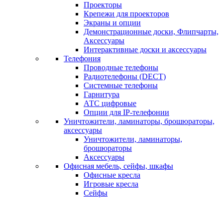
Проекторы
Крепежи для проекторов
Экраны и опции
Демонстрационные доски, Флипчарты,
Аксессуары
Интерактивные доски и аксессуары
Телефония
Проводные телефоны
Радиотелефоны (DECT)
Системные телефоны
Гарнитура
АТС цифровые
Опции для IP-телефонии
Уничтожители, ламинаторы, брошюраторы,
аксессуары
Уничтожители, ламинаторы,
брошюраторы
Аксессуары
Офисная мебель, сейфы, шкафы
Офисные кресла
Игровые кресла
Сейфы