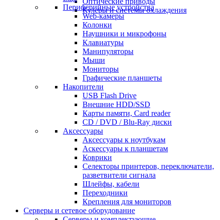
Оптические приводы
Периферийные устройства
Кулеры и системы охлаждения
Web-камеры
Колонки
Наушники и микрофоны
Клавиатуры
Манипуляторы
Мыши
Мониторы
Графические планшеты
Накопители
USB Flash Drive
Внешние HDD/SSD
Карты памяти, Card reader
CD / DVD / Blu-Ray диски
Аксессуары
Аксессуары к ноутбукам
Аскессуары к планшетам
Коврики
Селекторы принтеров, переключатели,
разветвители сигнала
Шлейфы, кабели
Переходники
Крепления для мониторов
Серверы и сетевое оборудование
Серверы и комплектующие