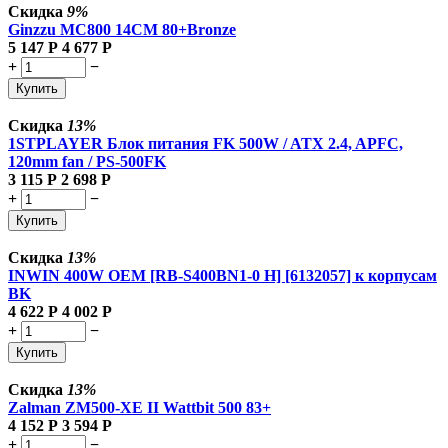
Скидка
9%
Ginzzu MC800 14CM 80+Bronze
5 147
Р
4 677
Р
+
−
Купить
Скидка
13%
1STPLAYER Блок питания FK 500W / ATX 2.4, APFC,
120mm fan / PS-500FK
3 115
Р
2 698
Р
+
−
Купить
Скидка
13%
INWIN 400W OEM [RB-S400BN1-0 H] [6132057] к корпусам
BK
4 622
Р
4 002
Р
+
−
Купить
Скидка
13%
Zalman
ZM500-XE II Wattbit 500 83+
4 152
Р
3 594
Р
+
−