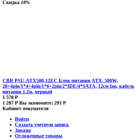
Скидка
18%
CBR PSU-ATX500-12EC Блок питания ATX, 500W,
20+4pin/1*4+4pin/1*6+2pin/2*IDE/4*SATA, 12см fan, кабель
питания 1.2м, черный
1 578
Р
1 287
Р
Вы экономите:
291
Р
Кабинет покупателя
Войти
Создать учетную запись
Заказы
Отложенные товары