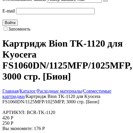
E-mail
Войти
Запомнить
Картридж Bion TK-1120 для
Kyocera
FS1060DN/1125MFP/1025MFP,
3000 стр. [Бион]
Главная
/
Каталог
/
Расходные материалы
/
Совместимые
картриджи
/
Картридж Bion TK-1120 для Kyocera
FS1060DN/1125MFP/1025MFP, 3000 стр. [Бион]
АРТИКУЛ:
BCR-TK-1120
426
Р
250
Р
Вы экономите:
176
Р