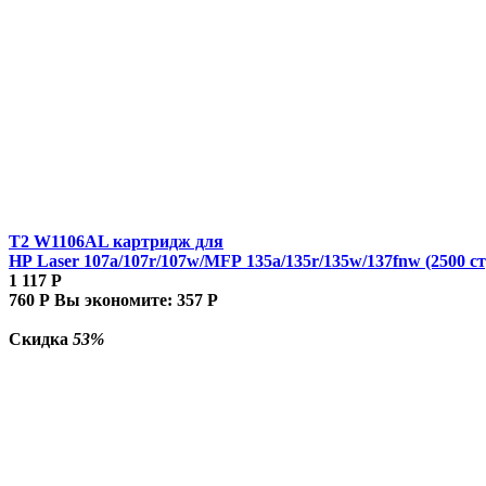
T2 W1106AL картридж для
HP Laser 107a/107r/107w/MFP 135a/135r/135w/137fnw (2500 ст
1 117
Р
760
Р
Вы экономите:
357
Р
Скидка
53%