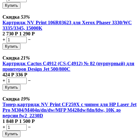
Купить
Скидка
53%
Картридж NV Print 106R03623 для Xerox Phaser 3330/WC
3335/3345, 15000K
2 730
Р
1 290
Р
+
−
Купить
Скидка
21%
Картридж Cactus C4912 (CS-C4912) № 82 (пурпурный) для
принтеров Design Jet 500/800C
424
Р
336
Р
+
−
Купить
Скидка
19%
Тонер-картридж NV Print CF259X с чипом для HP Laser Jet
Pro M304/M404n/dn/dw/MFP M428dw/fdn/fdw, 10K до
версии fw2_2230D
1 848
Р
1 500
Р
+
−
Купить