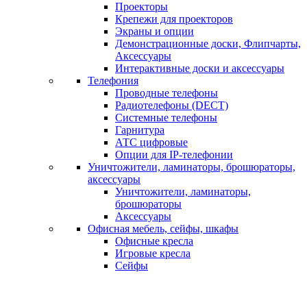
Проекторы
Крепежи для проекторов
Экраны и опции
Демонстрационные доски, Флипчарты,
Аксессуары
Интерактивные доски и аксессуары
Телефония
Проводные телефоны
Радиотелефоны (DECT)
Системные телефоны
Гарнитура
АТС цифровые
Опции для IP-телефонии
Уничтожители, ламинаторы, брошюраторы,
аксессуары
Уничтожители, ламинаторы,
брошюраторы
Аксессуары
Офисная мебель, сейфы, шкафы
Офисные кресла
Игровые кресла
Сейфы