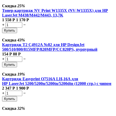
Скидка
25%
Тонер-картридж NV Print W1335X (NV-W1335X) для HP
LaserJet M438/M442/M443, 13,7K
1 558
Р
1 170
Р
+
−
Купить
Скидка
43%
Картридж T2 C4912A №82 для HP DesignJet
500/510/800/815MFP/820MFP/CC820PS, пурпурный
154
Р
88
Р
+
−
Купить
Скидка
19%
Картридж Easyprint Q7516A LH-16A для
HP LaserJet 5200/5200n/5200tn/5200dtn (12000 стр.) с чипом
2 347
Р
1 900
Р
+
−
Купить
Скидка
32%