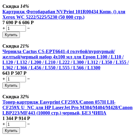
Скидка
14%
Картридж Фотобарабан NVPrint 101R00434 Копи- () для
Xerox WC 5222/5225/5230 (50 000 стр.)
7 690
Р
6 606
Р
+
−
Купить
Скидка
21%
Чернила Cactus CS-EPT6641-4 голубой/пурпурный/
желтый/черный набор 4x100 мл для Epson L100 / L110 /
L120 / L132 / L200 / L210 / L222 / L300 / L312 / L350 / L355 /
L362 / L366 / L456 / L550 / L555 / L566 / L1300
643
Р
507
Р
+
−
Купить
Скидка
32%
Тонер-картридж Easyprint CF259X/Canon 057H LH-
CF259X U_NC для HP LaserJet Pro M304/M404/M428/Canon
LBP223/MF443 (10000 стр.) черный, БЕЗ ЧИПА
1 344
Р
914
Р
+
−
Купить