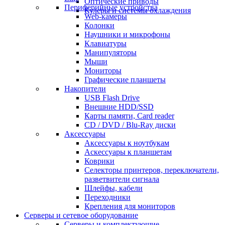
Оптические приводы
Периферийные устройства
Кулеры и системы охлаждения
Web-камеры
Колонки
Наушники и микрофоны
Клавиатуры
Манипуляторы
Мыши
Мониторы
Графические планшеты
Накопители
USB Flash Drive
Внешние HDD/SSD
Карты памяти, Card reader
CD / DVD / Blu-Ray диски
Аксессуары
Аксессуары к ноутбукам
Аскессуары к планшетам
Коврики
Селекторы принтеров, переключатели,
разветвители сигнала
Шлейфы, кабели
Переходники
Крепления для мониторов
Серверы и сетевое оборудование
Серверы и комплектующие