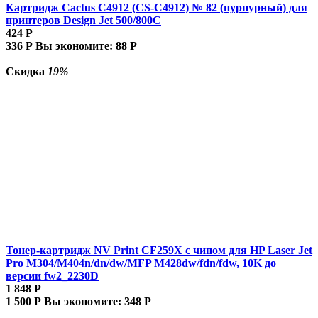
Картридж Cactus C4912 (CS-C4912) № 82 (пурпурный) для
принтеров Design Jet 500/800C
424
Р
336
Р
Вы экономите:
88
Р
Скидка
19%
Тонер-картридж NV Print CF259X с чипом для HP Laser Jet
Pro M304/M404n/dn/dw/MFP M428dw/fdn/fdw, 10K до
версии fw2_2230D
1 848
Р
1 500
Р
Вы экономите:
348
Р