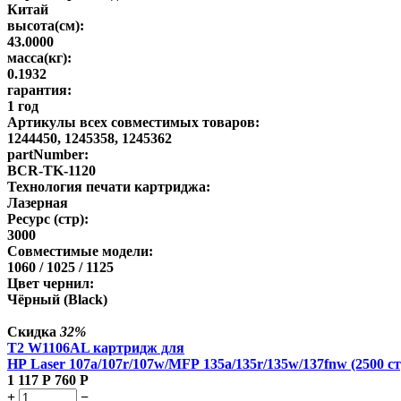
Китай
высота(см):
43.0000
масса(кг):
0.1932
гарантия:
1 год
Артикулы всех совместимых товаров:
1244450, 1245358, 1245362
partNumber:
BCR-TK-1120
Технология печати картриджа:
Лазерная
Ресурс (стр):
3000
Совместимые модели:
1060 / 1025 / 1125
Цвет чернил:
Чёрный (Black)
Скидка
32%
T2 W1106AL картридж для
HP Laser 107a/107r/107w/MFP 135a/135r/135w/137fnw (2500 ст
1 117
Р
760
Р
+
−