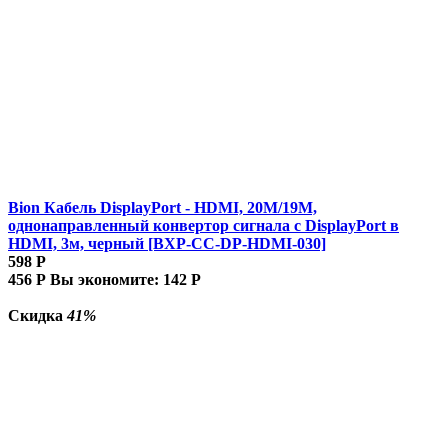
Bion Кабель DisplayPort - HDMI, 20M/19M,
однонаправленный конвертор сигнала с DisplayPort в
HDMI, 3м, черный [BXP-CC-DP-HDMI-030]
598
Р
456
Р
Вы экономите:
142
Р
Скидка
41%