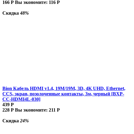
166
Р
Вы экономите:
116
Р
Скидка
48%
Bion Кабель HDMI v1.4, 19M/19M, 3D, 4K UHD, Ethernet,
CCS, экран, позолоченные контакты, 3м, черный [BXP-
CC-HDMI4L-030]
439
Р
228
Р
Вы экономите:
211
Р
Скидка
24%