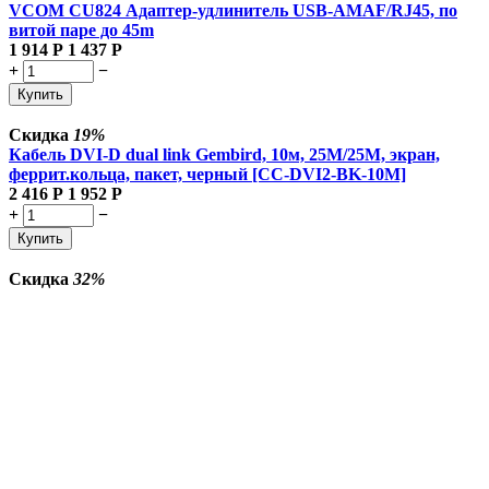
VCOM CU824 Адаптер-удлинитель USB-AMAF/RJ45, по
витой паре до 45m
1 914
Р
1 437
Р
+
−
Купить
Скидка
19%
Кабель DVI-D dual link Gembird, 10м, 25M/25M, экран,
феррит.кольца, пакет, черный [CC-DVI2-BK-10M]
2 416
Р
1 952
Р
+
−
Купить
Скидка
32%