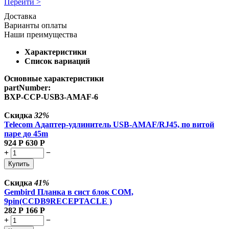
Перейти >
Доставка
Варианты оплаты
Наши преимущества
Характеристики
Список вариаций
Основные характеристики
partNumber:
BXP-CCP-USB3-AMAF-6
Скидка
32%
Telecom Адаптер-удлинитель USB-AMAF/RJ45, по витой
паре до 45m
924
Р
630
Р
+
−
Купить
Скидка
41%
Gembird Планка в сист блок COM,
9pin(CCDB9RECEPTACLE )
282
Р
166
Р
+
−