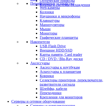
Оптические приводы
Периферийные устройства
Кулеры и системы охлаждения
Web-камеры
Колонки
Наушники и микрофоны
Клавиатуры
Манипуляторы
Мыши
Мониторы
Графические планшеты
Накопители
USB Flash Drive
Внешние HDD/SSD
Карты памяти, Card reader
CD / DVD / Blu-Ray диски
Аксессуары
Аксессуары к ноутбукам
Аскессуары к планшетам
Коврики
Селекторы принтеров, переключатели,
разветвители сигнала
Шлейфы, кабели
Переходники
Крепления для мониторов
Серверы и сетевое оборудование
Серверы и комплектующие