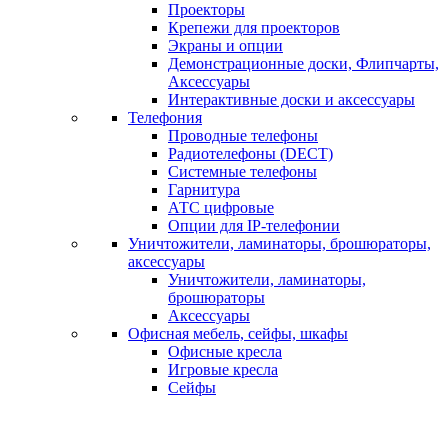
Проекторы
Крепежи для проекторов
Экраны и опции
Демонстрационные доски, Флипчарты,
Аксессуары
Интерактивные доски и аксессуары
Телефония
Проводные телефоны
Радиотелефоны (DECT)
Системные телефоны
Гарнитура
АТС цифровые
Опции для IP-телефонии
Уничтожители, ламинаторы, брошюраторы,
аксессуары
Уничтожители, ламинаторы,
брошюраторы
Аксессуары
Офисная мебель, сейфы, шкафы
Офисные кресла
Игровые кресла
Сейфы