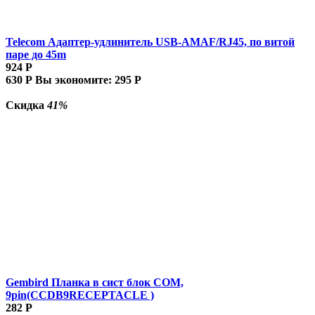
Telecom Адаптер-удлинитель USB-AMAF/RJ45, по витой
паре до 45m
924
Р
630
Р
Вы экономите:
295
Р
Скидка
41%
Gembird Планка в сист блок COM,
9pin(CCDB9RECEPTACLE )
282
Р