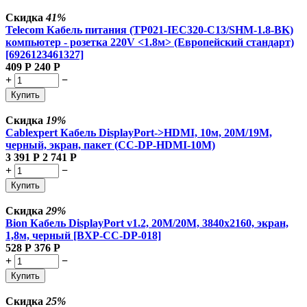
Скидка
41%
Telecom Кабель питания (TP021-IEC320-C13/SHM-1.8-BK)
компьютер - розетка 220V <1.8м> (Европейский стандарт)
[6926123461327]
409
Р
240
Р
+
−
Купить
Скидка
19%
Cablexpert Кабель DisplayPort->HDMI, 10м, 20M/19M,
черный, экран, пакет (CC-DP-HDMI-10M)
3 391
Р
2 741
Р
+
−
Купить
Скидка
29%
Bion Кабель DisplayPort v1.2, 20M/20M, 3840x2160, экран,
1,8м, черный [BXP-CC-DP-018]
528
Р
376
Р
+
−
Купить
Скидка
25%