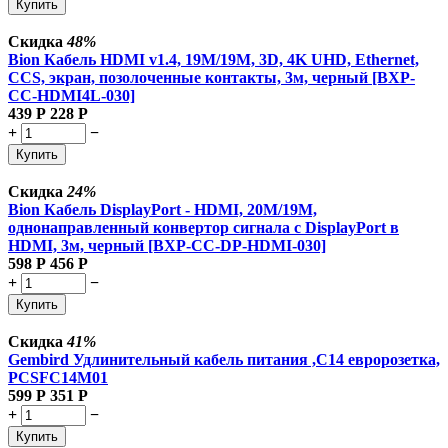
Купить
Скидка
48%
Bion Кабель HDMI v1.4, 19M/19M, 3D, 4K UHD, Ethernet,
CCS, экран, позолоченные контакты, 3м, черный [BXP-
CC-HDMI4L-030]
439
Р
228
Р
+
−
Купить
Скидка
24%
Bion Кабель DisplayPort - HDMI, 20M/19M,
однонаправленный конвертор сигнала с DisplayPort в
HDMI, 3м, черный [BXP-CC-DP-HDMI-030]
598
Р
456
Р
+
−
Купить
Скидка
41%
Gembird Удлинительный кабель питания ,C14 евророзетка,
PCSFC14M01
599
Р
351
Р
+
−
Купить