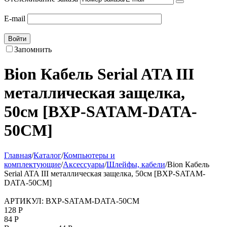
E-mail
Войти
Запомнить
Bion Кабель Serial ATA III
металлическая защелка,
50см [BXP-SATAM-DATA-
50CM]
Главная
/
Каталог
/
Компьютеры и
комплектующие
/
Аксессуары
/
Шлейфы, кабели
/
Bion Кабель
Serial ATA III металлическая защелка, 50см [BXP-SATAM-
DATA-50CM]
АРТИКУЛ:
BXP-SATAM-DATA-50CM
128
Р
84
Р