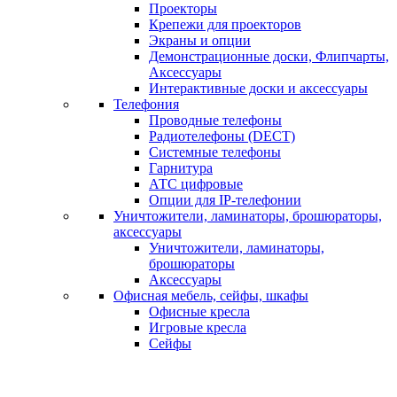
Проекторы
Крепежи для проекторов
Экраны и опции
Демонстрационные доски, Флипчарты,
Аксессуары
Интерактивные доски и аксессуары
Телефония
Проводные телефоны
Радиотелефоны (DECT)
Системные телефоны
Гарнитура
АТС цифровые
Опции для IP-телефонии
Уничтожители, ламинаторы, брошюраторы,
аксессуары
Уничтожители, ламинаторы,
брошюраторы
Аксессуары
Офисная мебель, сейфы, шкафы
Офисные кресла
Игровые кресла
Сейфы