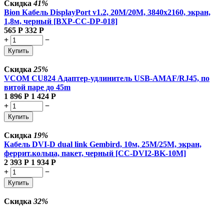
Скидка
41%
Bion Кабель DisplayPort v1.2, 20M/20M, 3840x2160, экран,
1,8м, черный [BXP-CC-DP-018]
565
Р
332
Р
+
−
Купить
Скидка
25%
VCOM CU824 Адаптер-удлинитель USB-AMAF/RJ45, по
витой паре до 45m
1 896
Р
1 424
Р
+
−
Купить
Скидка
19%
Кабель DVI-D dual link Gembird, 10м, 25M/25M, экран,
феррит.кольца, пакет, черный [CC-DVI2-BK-10M]
2 393
Р
1 934
Р
+
−
Купить
Скидка
32%