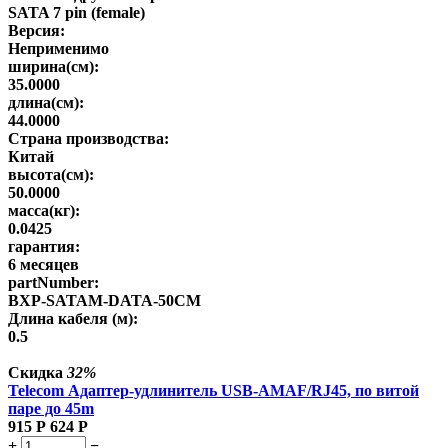
SATA 7 pin (female)
Версия:
Неприменимо
ширина(см):
35.0000
длина(см):
44.0000
Страна производства:
Китай
высота(см):
50.0000
масса(кг):
0.0425
гарантия:
6 месяцев
partNumber:
BXP-SATAM-DATA-50CM
Длина кабеля (м):
0.5
Скидка
32%
Telecom Адаптер-удлинитель USB-AMAF/RJ45, по витой
паре до 45m
915
Р
624
Р
+
−