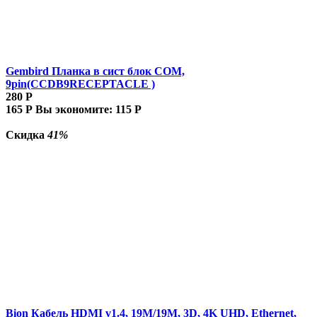
Gembird Планка в сист блок COM,
9pin(CCDB9RECEPTACLE )
280
Р
165
Р
Вы экономите:
115
Р
Скидка
41%
Bion Кабель HDMI v1.4, 19M/19M, 3D, 4K UHD, Ethernet,