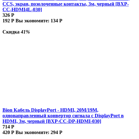
CCS, экран, позолоченные контакты, 3м, черный [BXP-
CC-HDMI4L-030]
326
Р
192
Р
Вы экономите:
134
Р
Скидка
41%
Bion Кабель DisplayPort - HDMI, 20M/19M,
однонаправленный конвертор сигнала с DisplayPort в
HDMI, 3м, черный [BXP-CC-DP-HDMI-030]
714
Р
420
Р
Вы экономите:
294
Р