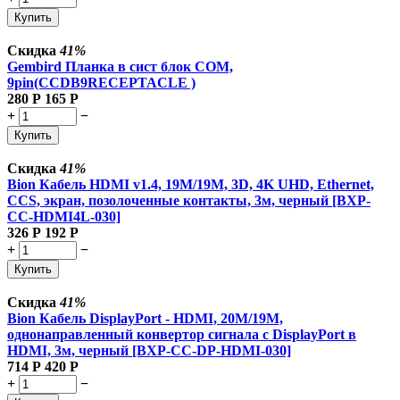
Купить
Скидка
41%
Gembird Планка в сист блок COM,
9pin(CCDB9RECEPTACLE )
280
Р
165
Р
+
−
Купить
Скидка
41%
Bion Кабель HDMI v1.4, 19M/19M, 3D, 4K UHD, Ethernet,
CCS, экран, позолоченные контакты, 3м, черный [BXP-
CC-HDMI4L-030]
326
Р
192
Р
+
−
Купить
Скидка
41%
Bion Кабель DisplayPort - HDMI, 20M/19M,
однонаправленный конвертор сигнала с DisplayPort в
HDMI, 3м, черный [BXP-CC-DP-HDMI-030]
714
Р
420
Р
+
−