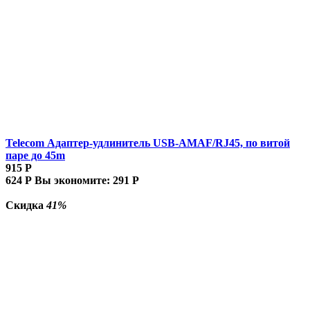
Telecom Адаптер-удлинитель USB-AMAF/RJ45, по витой
паре до 45m
915
Р
624
Р
Вы экономите:
291
Р
Скидка
41%