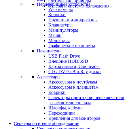
Оптические приводы
Периферийные устройства
Кулеры и системы охлаждения
Web-камеры
Колонки
Наушники и микрофоны
Клавиатуры
Манипуляторы
Мыши
Мониторы
Графические планшеты
Накопители
USB Flash Drive
Внешние HDD/SSD
Карты памяти, Card reader
CD / DVD / Blu-Ray диски
Аксессуары
Аксессуары к ноутбукам
Аскессуары к планшетам
Коврики
Селекторы принтеров, переключатели,
разветвители сигнала
Шлейфы, кабели
Переходники
Крепления для мониторов
Серверы и сетевое оборудование
Серверы и комплектующие