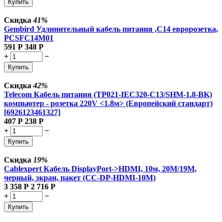
Купить
Скидка
41%
Gembird Удлинительный кабель питания ,C14 евророзетка,
PCSFC14M01
591
Р
348
Р
+
−
Купить
Скидка
42%
Telecom Кабель питания (TP021-IEC320-C13/SHM-1.8-BK)
компьютер - розетка 220V <1.8м> (Европейский стандарт)
[6926123461327]
407
Р
238
Р
+
−
Купить
Скидка
19%
Cablexpert Кабель DisplayPort->HDMI, 10м, 20M/19M,
черный, экран, пакет (CC-DP-HDMI-10M)
3 358
Р
2 716
Р
+
−
Купить