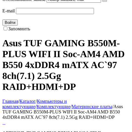
E-mail
Войти
Запомнить
Asus TUF GAMING B550M-
PLUS WIFI II Soc-AM4 AMD
B550 4xDDR4 mATX AC`97
8ch(7.1) 2.5Gg
RAID+HDMI+DP
Главная
/
Каталог
/
Компьютеры и
комплектующие
/
Комплектующие
/
Материнские платы
/
Asus
TUF GAMING B550M-PLUS WIFI II Soc-AM4 AMD B550
4xDDR4 mATX AC`97 8ch(7.1) 2.5Gg RAID+HDMI+DP