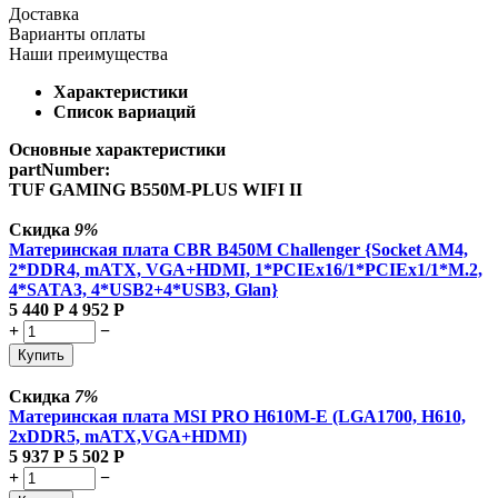
Доставка
Варианты оплаты
Наши преимущества
Характеристики
Список вариаций
Основные характеристики
partNumber:
TUF GAMING B550M-PLUS WIFI II
Скидка
9%
Материнская плата CBR B450M Challenger {Socket AM4,
2*DDR4, mATX, VGA+HDMI, 1*PCIEx16/1*PCIEx1/1*M.2,
4*SATA3, 4*USB2+4*USB3, Glan}
5 440
Р
4 952
Р
+
−
Купить
Скидка
7%
Материнская плата MSI PRO H610M-E (LGA1700, H610,
2xDDR5, mATX,VGA+HDMI)
5 937
Р
5 502
Р
+
−