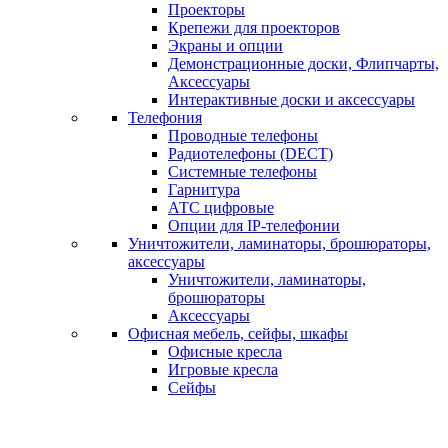
Проекторы
Крепежи для проекторов
Экраны и опции
Демонстрационные доски, Флипчарты,
Аксессуары
Интерактивные доски и аксессуары
Телефония
Проводные телефоны
Радиотелефоны (DECT)
Системные телефоны
Гарнитура
АТС цифровые
Опции для IP-телефонии
Уничтожители, ламинаторы, брошюраторы,
аксессуары
Уничтожители, ламинаторы,
брошюраторы
Аксессуары
Офисная мебель, сейфы, шкафы
Офисные кресла
Игровые кресла
Сейфы