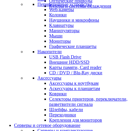
Оптические приводы
Периферийные устройства
Кулеры и системы охлаждения
Web-камеры
Колонки
Наушники и микрофоны
Клавиатуры
Манипуляторы
Мыши
Мониторы
Графические планшеты
Накопители
USB Flash Drive
Внешние HDD/SSD
Карты памяти, Card reader
CD / DVD / Blu-Ray диски
Аксессуары
Аксессуары к ноутбукам
Аскессуары к планшетам
Коврики
Селекторы принтеров, переключатели,
разветвители сигнала
Шлейфы, кабели
Переходники
Крепления для мониторов
Серверы и сетевое оборудование
Серверы и комплектующие