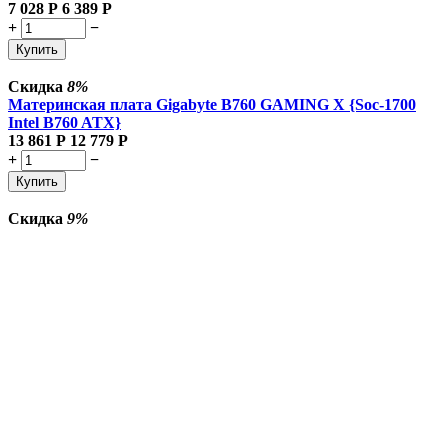
7 028
Р
6 389
Р
+
−
Купить
Скидка
8%
Материнская плата Gigabyte B760 GAMING X {Soc-1700
Intel B760 ATX}
13 861
Р
12 779
Р
+
−
Купить
Скидка
9%