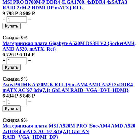
MSI PRO B760M-P DDR4 {LGA1700, 4xDDR4 4xSATA3
RAID 2xM.2 HDMI DP mATX} RTL
9 798
Р
8 909
Р
+
−
Купить
Скидка
9%
Материнская плата Gigabyte A520M DS3H V2 {SocketAM4,
AMD A520, mATX, Ret}
6 726
Р
6 114
Р
+
−
Купить
Скидка
9%
Asus PRIME A520M-K RTL {Soc-AM4 AMD A520 2xDDR4
mATX AC`97 8ch(7.1) GbLAN RAID+VGA+DVI+HDMI}
6 434
Р
5 848
Р
+
−
Купить
Скидка
9%
Материнская плата MSI A520M PRO {Soc-AM4 AMD A520
2xDDR4 mATX AC`97 8ch(7.1) GbLAN
RAID+VGA+HDMI+DP}