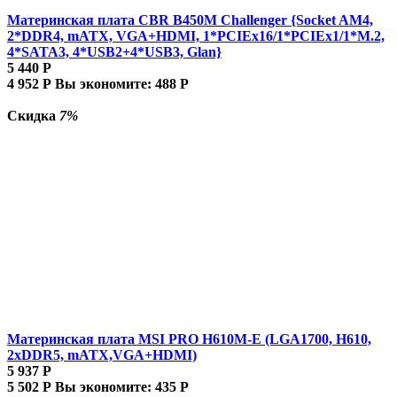
Материнская плата CBR B450M Challenger {Socket AM4,
2*DDR4, mATX, VGA+HDMI, 1*PCIEx16/1*PCIEx1/1*M.2,
4*SATA3, 4*USB2+4*USB3, Glan}
5 440
Р
4 952
Р
Вы экономите:
488
Р
Скидка
7%
Материнская плата MSI PRO H610M-E (LGA1700, H610,
2xDDR5, mATX,VGA+HDMI)
5 937
Р
5 502
Р
Вы экономите:
435
Р