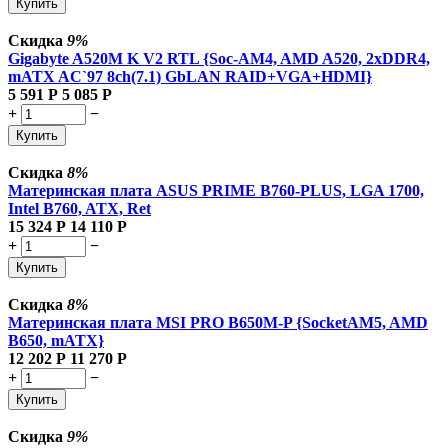
Купить
Скидка
9%
Gigabyte A520M K V2 RTL {Soc-AM4, AMD A520, 2xDDR4,
mATX AC`97 8ch(7.1) GbLAN RAID+VGA+HDMI}
5 591
Р
5 085
Р
+
−
Купить
Скидка
8%
Материнская плата ASUS PRIME B760-PLUS, LGA 1700,
Intel B760, ATX, Ret
15 324
Р
14 110
Р
+
−
Купить
Скидка
8%
Материнская плата MSI PRO B650M-P {SocketAM5, AMD
B650, mATX}
12 202
Р
11 270
Р
+
−
Купить
Скидка
9%