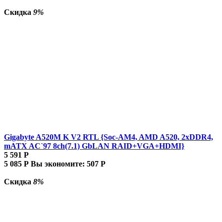
Скидка
9%
Gigabyte A520M K V2 RTL {Soc-AM4, AMD A520, 2xDDR4,
mATX AC`97 8ch(7.1) GbLAN RAID+VGA+HDMI}
5 591
Р
5 085
Р
Вы экономите:
507
Р
Скидка
8%